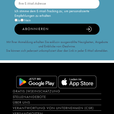
Ich stimme dem E-Mail-Tracking zu, um personalisierte
Empfehlungen zu erhalten
Ja
Nein
ABONNIEREN
Mit Ihrer Anmeldung erhalten Sie exklusiv ausgewählte Neuigkeiten, Angebote
und Einblicke von iDealwine.
Sie können sich jederzeit unkompliziert über den Link in jeder E-Mail abmelden.
GRATIS (W)EINSCHÄTZUNG
STELLENANGEBOTE
ÜBER UNS
VERANTWORTUNG VON UNTERNEHMEN (CSR)
VERSANDKOSTEN