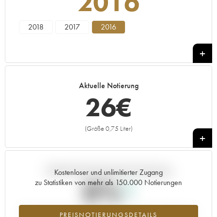
2016
2018
2017
2016
Aktuelle Notierung
26
€
(Größe 0,75 Liter)
+
Aktuelle Entwicklung der Preisnotierung
Kostenloser und unlimitierter Zugang
0%
zu Statistiken von mehr als 150.000 Notierungen
Preisanstiegs des Jahrgangs 2016 im Jahr 2026 im Vergleich zum
PREISNOTIERUNGSDETAILS