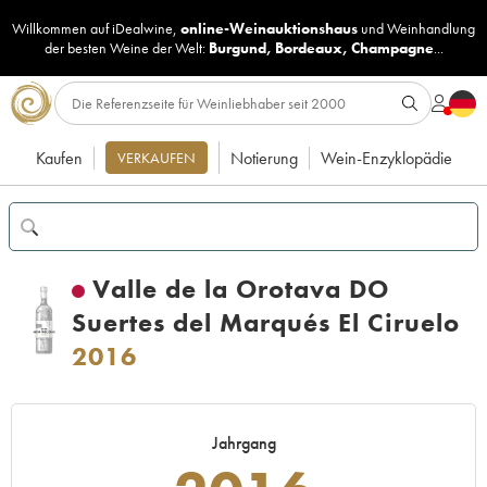
Willkommen auf iDealwine,
online-Weinauktionshaus
und
Weinhandlung
der besten Weine der Welt:
Burgund
,
Bordeaux
,
Champagne
...
Kaufen
Notierung
Wein-Enzyklopädie
VERKAUFEN
Valle de la Orotava DO
Suertes del Marqués El Ciruelo
2016
Jahrgang