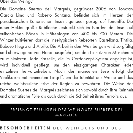
Über das Weingut
Die Domaine Suertes del Marqués, gegründet 2006 von Jonatan
Garcia Lima und Roberto Santana, befindet sich im Herzen der
paradiesischen Kanarischen Inseln, genauer gesagt auf Teneriffa. Die
neun Hektar große Rebfläche erstreckt sich im Norden der Insel auf
vulkanischen Böden in Höhenlagen von 400 bis 700 Metern. Die
Winzer kultivieren dort die inseltypischen Rebsorten Castellana, Tintilla,
Baboso Negro und Albillo. Die Arbeit in den Weinbergen wird sorgfältig
und überwiegend von Hand ausgeführt, um den Einsatz von Maschinen
zu minimieren. Jede Parzelle, die im Cordonzopf-System angelegt ist,
wird individuell gepflegt, um den einzigartigen Charakter jeder
einzelnen hervorzuheben. Nach der manuellen Lese erfolgt die
Vinifikation mit minimalem Eingriff, um die Identität der Weine und das
reiche weinbauliche Erbe der Region zu bewahren. Die Weine der
Domaine Suertes del Marqués zeichnen sich sowohl durch ihre Reinheit
und aromatische Fülle als auch durch die Schönheit ihres Terroirs aus.
PREISNOTIERUNGEN DES WEINGUTS SUERTES DEL
MARQUÉS
BESONDERHEITEN
DES WEINGUTS UND DES