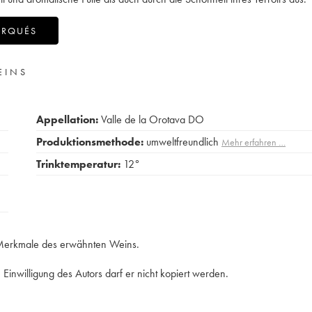
ARQUÉS
EINS
Appellation:
Valle de la Orotava DO
Produktionsmethode:
umweltfreundlich
Mehr erfahren …
Trinktemperatur:
12°
e Merkmale des erwähnten Weins.
Einwilligung des Autors darf er nicht kopiert werden.