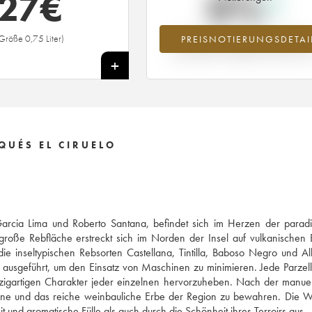
27
€
0%
Größe 0,75 Liter)
PREISNOTIERUNGSDETAI
Preisanstiegs des Jahrgangs 2017 i
Jahr 2026 im Vergleich zum Jahr 20
+
QUÉS EL CIRUELO
rcia Lima und Roberto Santana, befindet sich im Herzen der paradi
große Rebfläche erstreckt sich im Norden der Insel auf vulkanischen
 inseltypischen Rebsorten Castellana, Tintilla, Baboso Negro und Alb
ausgeführt, um den Einsatz von Maschinen zu minimieren. Jede Parzell
inzigartigen Charakter jeder einzelnen hervorzuheben. Nach der manue
r Weine und das reiche weinbauliche Erbe der Region zu bewahren. Die 
und aromatische Fülle als auch durch die Schönheit ihres Terroirs aus.