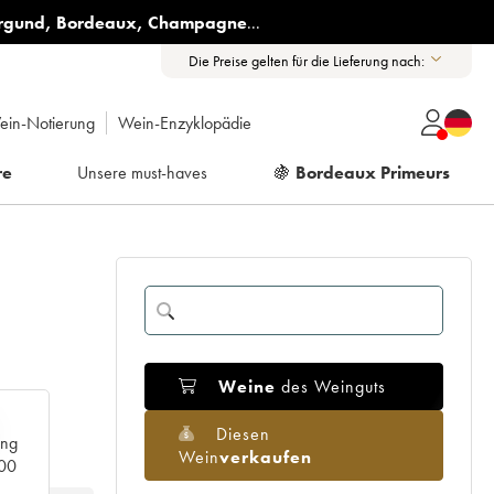
rgund
,
Bordeaux
,
Champagne
...
Die Preise gelten für die Lieferung nach:
ein-Notierung
Wein-Enzyklopädie
re
Unsere must-haves
🍇
Bordeaux Primeurs
Weine
des Weinguts
Diesen
ang
Wein
verkaufen
000