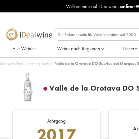
Willkommen auf iDealwine,
online-
Alle Weine
Weine nach Regionen
Unsere 
Startseite
/
Eine Notierung suchen
/
Valle de la Orotava DO Suertes del Marqués E
Valle de la Orotava DO S
Jahrgang
2017
Ak