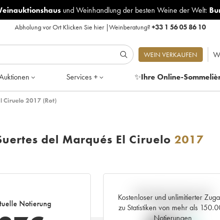
Weinauktionshaus
und
Weinhandlung der besten Weine der Welt:
Bu
Abholung vor Ort
Klicken Sie hier
|
Weinberatung?
+33 1 56 05 86 10
W
WEIN VERKAUFEN
Auktionen
Services +
✨
Ihre Online-Sommeliè
l Ciruelo 2017 (Rot)
uertes del Marqués El Ciruelo
2017
Aktuelle Entwicklung der
Kostenloser und unlimitierter Zug
tuelle Notierung
Preisnotierung
zu Statistiken von mehr als 150.
Notierungen