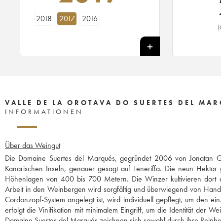
2018
2017
2016
(
VALLE DE LA OROTAVA DO SUERTES DEL MAR
INFORMATIONEN
Über das Weingut
Die Domaine Suertes del Marqués, gegründet 2006 von Jonatan Ga
Kanarischen Inseln, genauer gesagt auf Teneriffa. Die neun Hektar 
Höhenlagen von 400 bis 700 Metern. Die Winzer kultivieren dort die
Arbeit in den Weinbergen wird sorgfältig und überwiegend von Hand 
Cordonzopf-System angelegt ist, wird individuell gepflegt, um den e
erfolgt die Vinifikation mit minimalem Eingriff, um die Identität de
Domaine Suertes del Marqués zeichnen sich sowohl durch ihre Reinheit 