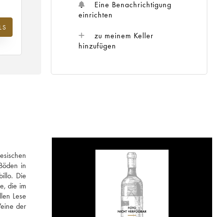
Eine Benachrichtigung
einrichten
LS
m
zu meinem Keller
25
hinzufügen
esischen
 Böden in
illo. Die
e, die im
llen Lese
Weine der