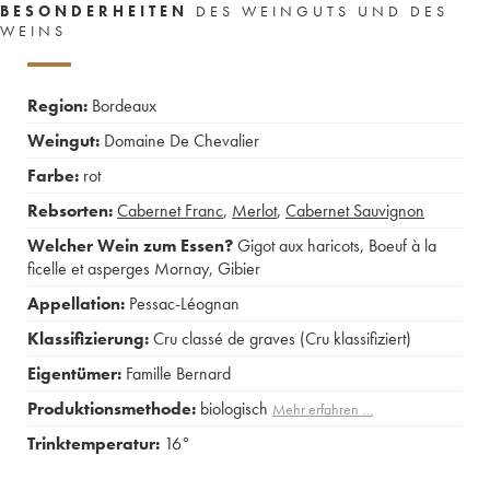
BESONDERHEITEN
DES WEINGUTS UND DES
WEINS
Region:
Bordeaux
Weingut:
Domaine De Chevalier
Farbe:
rot
Rebsorten:
Cabernet Franc
,
Merlot
,
Cabernet Sauvignon
Welcher Wein zum Essen?
Gigot aux haricots
,
Boeuf à la
ficelle et asperges Mornay
,
Gibier
Appellation:
Pessac-Léognan
Klassifizierung:
Cru classé de graves (Cru klassifiziert)
Eigentümer:
Famille Bernard
Produktionsmethode:
biologisch
Mehr erfahren …
Trinktemperatur:
16°