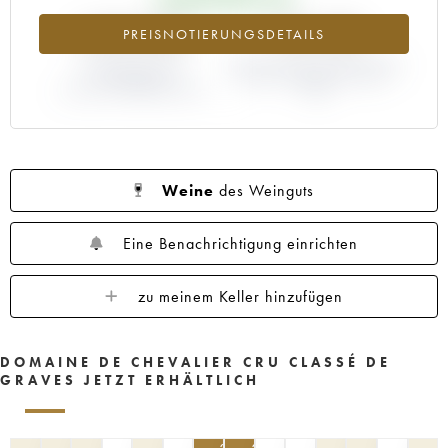
1959
1958
1955
1953
1952
+150.04%
+18.18%
PREISNOTIERUNGSDETAILS
1951
1949
1947
1945
1940
1936
ABWEICHUNG DER
1935
1925
ABWEICHUNG PRIMEUR-PREIS
1920
NOTIERUNG
NACH JAHRGANG 1985 /
AKTUELL/PRIMEUR-PREIS
1984
Weine
des Weinguts
Eine Benachrichtigung einrichten
zu meinem Keller hinzufügen
DOMAINE DE CHEVALIER CRU CLASSÉ DE
GRAVES JETZT ERHÄLTLICH