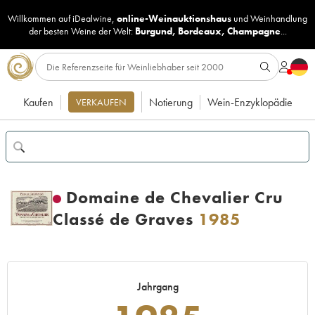
Willkommen auf iDealwine,
online-Weinauktionshaus
und
Weinhandlung
der besten Weine der Welt:
Burgund
,
Bordeaux
,
Champagne
...
Kaufen
Notierung
Wein-Enzyklopädie
VERKAUFEN
Domaine de Chevalier Cru
Classé de Graves
1985
Jahrgang