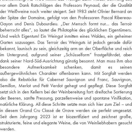
vor allem Dank Ratschlägen des Professors Peynaud, der die Qualität
der Weißweine noch weiter steigert. Seit 1983 steht Olivier Bernard an
der Spitze der Domaine, gefolgt von den Professoren Pascal Ribereau-
Gayon und Denis Dubourdieu. „Der Mensch formt nur... das Terroir
beherrscht alles“, so lautet die Philotophie des glücklichen Eigentümers.
Und welch Eigentum! Ein Weingut inmitten eines Waldes, ein geheimer
Garten sozusagen. Das Terroir des Weinguts ist jedoch gerade dafür
bekannt, launisch zu sein, gleichzeitig arm an der Oberfläche und reich
im Untergrund, aufgrund seiner „Schüsselform“ frostgefährdet, aber
dank seiner Nord-Süd-Ausrichtung günstig besonnt. Man muss ihm also
besondere Aufmerksamkeit schenken, damit es seinen
außergewöhnlichen Charakter offenbaren kann. Mit Sorgfalt werden
also die Rebstöcke für Cabernet Sauvignon und Franc, Sauvignon,
Semillon, Merlot und Petit Verdot gehegt und gepflegt. Diese Sorgfalt
setzt sich in den Kellern bei der Weinbereitung fort: dreifache Sortierung
der Beeren, sanfte Pressung, parzellenweise und spontane Vinifikation,
natürliche Klärung. All diese Schritte setzte man sich hier zum Ziel – und
in diesem Grand Cru Classé de Grave werden sie perfekt umgesetzt.
Seit dem Jahrgang 2023 ist er biozertifiziert und zeichnet große,
strukturierte, feine und elegante Weine, die von Weinliebhabern gesucht
werden.