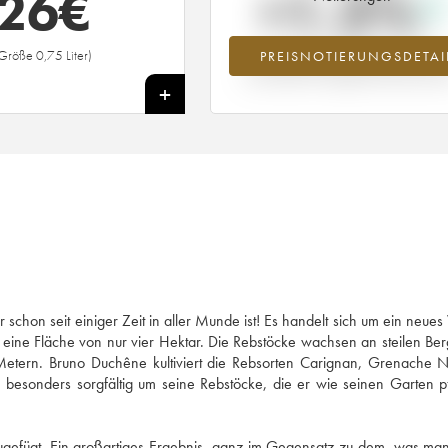
26
€
+1.2%
Größe 0,75 Liter)
PREISNOTIERUNGSDETAI
Preisanstiegs des Jahrgangs 2017 i
Jahr 2026 im Vergleich zum Jahr 20
+
chon seit einiger Zeit in aller Munde ist! Es handelt sich um ein neues
eine Fläche von nur vier Hektar. Die Rebstöcke wachsen an steilen B
Metern. Bruno Duchêne kultiviert die Rebsorten Carignan, Grenache N
besonders sorgfältig um seine Rebstöcke, die er wie seinen Garten p
nzugefügt. Ein großartiges Ergebnis, ganz im Gegensatz zu dem, was man