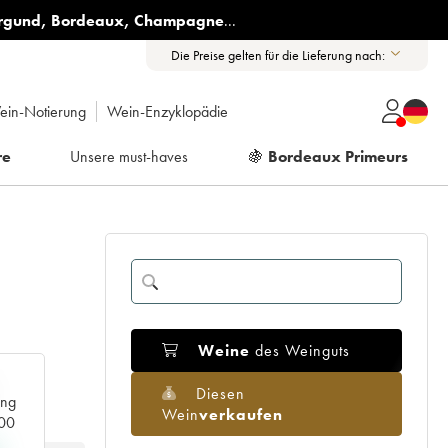
rgund
,
Bordeaux
,
Champagne
...
Die Preise gelten für die Lieferung nach:
ein-Notierung
Wein-Enzyklopädie
re
Unsere must-haves
🍇
Bordeaux Primeurs
Weine
des Weinguts
Diesen
ang
Wein
verkaufen
000