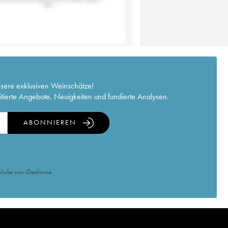
nsere exklusiven Weinschätze!
itierte Angebote, Neuigkeiten und fundierte Analysen.
ABONNIEREN
licke von iDealwine.