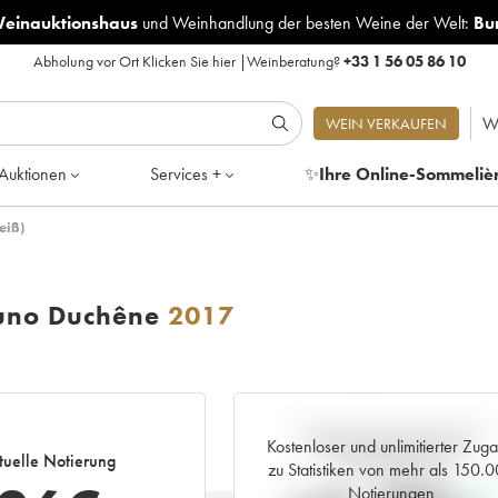
Weinauktionshaus
und
Weinhandlung der besten Weine der Welt:
Bu
Abholung vor Ort
Klicken Sie hier
|
Weinberatung?
+33 1 56 05 86 10
W
WEIN VERKAUFEN
Auktionen
Services +
✨
Ihre Online-Sommeliè
eiß)
runo Duchêne
2017
Aktuelle Entwicklung der
Kostenloser und unlimitierter Zug
tuelle Notierung
Preisnotierung
zu Statistiken von mehr als 150.
Notierungen