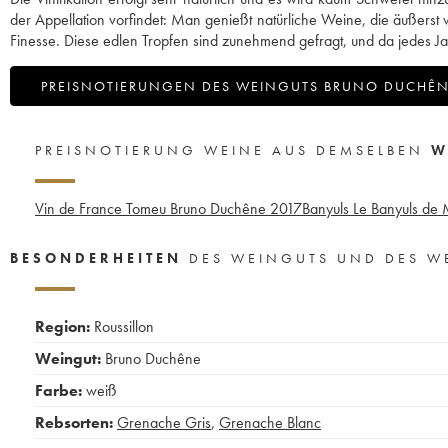
der Appellation vorfindet: Man genießt natürliche Weine, die äußerst
Finesse. Diese edlen Tropfen sind zunehmend gefragt, und da jedes Ja
PREISNOTIERUNGEN DES WEINGUTS BRUNO DUCHÊ
PREISNOTIERUNG WEINE AUS DEMSELBEN
W
Vin de France Tomeu Bruno Duchêne
2017
Banyuls Le Banyuls d
BESONDERHEITEN
DES WEINGUTS UND DES W
Region:
Roussillon
Weingut:
Bruno Duchêne
Farbe:
weiß
Rebsorten:
Grenache Gris
,
Grenache Blanc