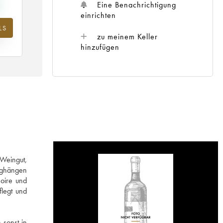
Eine Benachrichtigung
einrichten
LS
m
zu meinem Keller
25
hinzufügen
 Weingut,
erghängen
oire und
flegt und
 sonst in