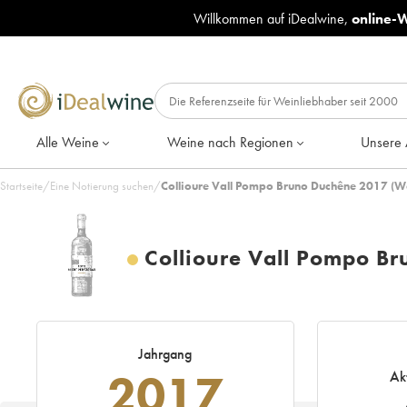
Willkommen auf iDealwine,
online-
Alle Weine
Weine nach Regionen
Unsere 
Startseite
/
Eine Notierung suchen
/
Collioure Vall Pompo Bruno Duchêne 2017 (W
Collioure Vall Pompo B
Jahrgang
2017
Ak