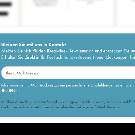
Bleiben Sie mit uns in Kontakt
Melden Sie sich für den iDealwine-Newsletter an und entdecken Sie u
Erhalten Sie direkt in Ihr Postfach handverlesene Neuentdeckungen, lim
Ich stimme dem E-Mail-Tracking zu, um personalisierte Empfehlungen zu erhalten
Ja
Nein
Mit Ihrer Anmeldung erhalten Sie exklusiv ausgewählte Neuigkeiten, Angebote und Einb
Sie können sich jederzeit unkompliziert über den Link in jeder E-Mail abmelden.