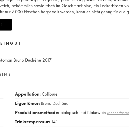
 weich, bekömmlich sowie frisch im Geschmack sind, ein Leckerbissen v
hr nur 7.000 Flaschen hergestellt werden, kann es nicht genug für alle 
NE
EINGUT
e Moman Bruno Duchêne
2017
EINS
Appellation:
Collioure
Eigentümer:
Bruno Duchêne
Produktionsmethode:
biologisch und Naturwein
Mehr erfahre
Trinktemperatur:
14°