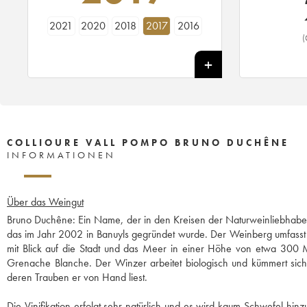
2021
2020
2018
2017
2016
(
COLLIOURE VALL POMPO BRUNO DUCHÊNE
INFORMATIONEN
Über das Weingut
Bruno Duchêne: Ein Name, der in den Kreisen der Naturweinliebhaber s
das im Jahr 2002 in Banuyls gegründet wurde. Der Weinberg umfasst 
mit Blick auf die Stadt und das Meer in einer Höhe von etwa 300 
Grenache Blanche. Der Winzer arbeitet biologisch und kümmert sich 
deren Trauben er von Hand liest.
Die Vinifikation erfolgt sehr natürlich und es wird kaum Schwefel hi