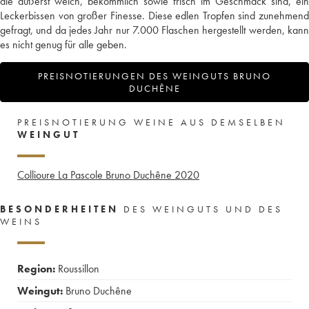
die äußerst weich, bekömmlich sowie frisch im Geschmack sind, ein
Leckerbissen von großer Finesse. Diese edlen Tropfen sind zunehmend
gefragt, und da jedes Jahr nur 7.000 Flaschen hergestellt werden, kann
es nicht genug für alle geben.
PREISNOTIERUNGEN DES WEINGUTS BRUNO
DUCHÊNE
PREISNOTIERUNG WEINE AUS DEMSELBEN
WEINGUT
Collioure La Pascole Bruno Duchêne
2020
BESONDERHEITEN
DES WEINGUTS UND DES
WEINS
Region:
Roussillon
Weingut:
Bruno Duchêne