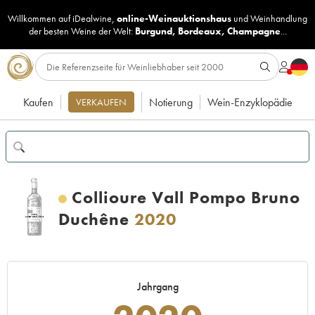
Willkommen auf iDealwine,
online-Weinauktionshaus
und
Weinhandlung
der besten Weine der Welt:
Burgund
,
Bordeaux
,
Champagne
...
Kaufen
Notierung
Wein-Enzyklopädie
VERKAUFEN
Collioure Vall Pompo Bruno
Duchêne
2020
Jahrgang