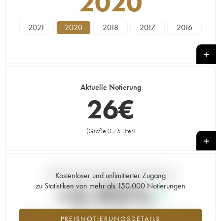
2020
2021
2020
2018
2017
2016
Aktuelle Notierung
26
€
(Größe 0,75 Liter)
+
Aktuelle Entwicklung der Preisnotierung
Kostenloser und unlimitierter Zugang
+2.92%
zu Statistiken von mehr als 150.000 Notierungen
Preisanstiegs des Jahrgangs 2020 im Jahr 2026 im Vergleich zum
PREISNOTIERUNGSDETAILS