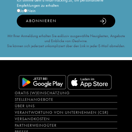
Ich stimme dem E-Mail-Tracking zu, um personalisierte
Empfehlungen zu erhalten
Ja
Nein
ABONNIEREN
Mit Ihrer Anmeldung erhalten Sie exklusiv ausgewählte Neuigkeiten, Angebote
und Einblicke von iDealwine.
Sie können sich jederzeit unkompliziert über den Link in jeder E-Mail abmelden.
GRATIS (W)EINSCHÄTZUNG
STELLENANGEBOTE
ÜBER UNS
VERANTWORTUNG VON UNTERNEHMEN (CSR)
VERSANDKOSTEN
PARTNERWEINGÜTER
PRESSE