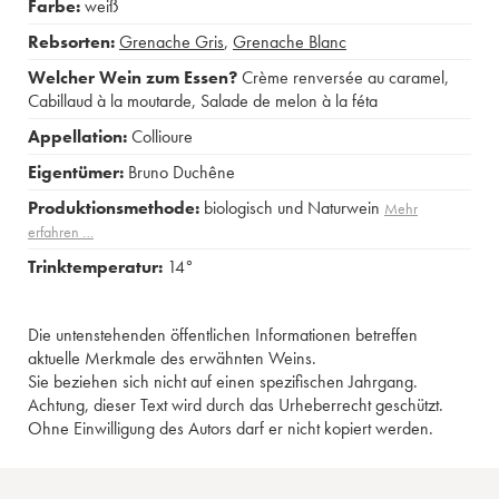
Farbe:
weiß
Rebsorten:
Grenache Gris
,
Grenache Blanc
Welcher Wein zum Essen?
Crème renversée au caramel
,
Cabillaud à la moutarde
,
Salade de melon à la féta
Appellation:
Collioure
Eigentümer:
Bruno Duchêne
Produktionsmethode:
biologisch und Naturwein
Mehr
erfahren …
Trinktemperatur:
14°
Die untenstehenden öffentlichen Informationen betreffen
aktuelle Merkmale des erwähnten Weins.
Sie beziehen sich nicht auf einen spezifischen Jahrgang.
Achtung, dieser Text wird durch das Urheberrecht geschützt.
Ohne Einwilligung des Autors darf er nicht kopiert werden.