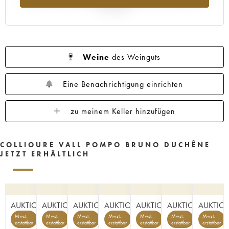
Jahr 2025
Weine
des Weinguts
Eine Benachrichtigung einrichten
zu meinem Keller hinzufügen
COLLIOURE VALL POMPO BRUNO DUCHÊNE
JETZT ERHÄLTLICH
AUKTION
AUKTION
AUKTION
AUKTION
AUKTION
AUKTION
AUKTIO
Mwst.
Mwst.
Mwst.
Mwst.
Mwst.
Mwst.
Mwst.
erstattbar
erstattbar
erstattbar
erstattbar
erstattbar
erstattbar
erstattbar