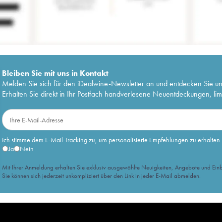
Bleiben Sie mit uns in Kontakt
Melden Sie sich für den iDealwine-Newsletter an und entdecken Sie u
Erhalten Sie direkt in Ihr Postfach handverlesene Neuentdeckungen, lim
Ich stimme dem E-Mail-Tracking zu, um personalisierte Empfehlungen zu erhalten
Ja
Nein
Mit Ihrer Anmeldung erhalten Sie exklusiv ausgewählte Neuigkeiten, Angebote und Einb
Sie können sich jederzeit unkompliziert über den Link in jeder E-Mail abmelden.