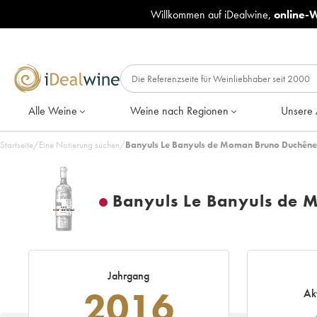
Willkommen auf iDealwine,
online-
Alle Weine
Weine nach Regionen
Unsere 
Startseite
/
Eine Notierung suchen
/
Banyuls Le Banyuls de Moman Bruno Duchêne
Banyuls Le Banyuls de
Jahrgang
2016
Ak