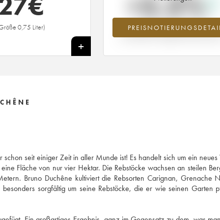
27
€
+5.5%
Größe 0,75 Liter)
PREISNOTIERUNGSDETAI
Preisanstiegs des Jahrgangs 2016 i
Jahr 2026 im Vergleich zum Jahr 20
+
UCHÊNE
chon seit einiger Zeit in aller Munde ist! Es handelt sich um ein neues
eine Fläche von nur vier Hektar. Die Rebstöcke wachsen an steilen B
Metern. Bruno Duchêne kultiviert die Rebsorten Carignan, Grenache N
besonders sorgfältig um seine Rebstöcke, die er wie seinen Garten p
nzugefügt. Ein großartiges Ergebnis, ganz im Gegensatz zu dem, was man