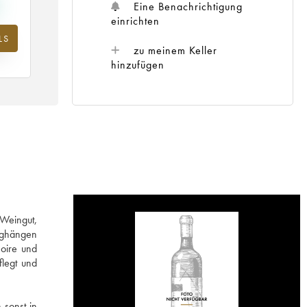
Eine Benachrichtigung
einrichten
LS
m
zu meinem Keller
25
hinzufügen
 Weingut,
erghängen
oire und
flegt und
 sonst in