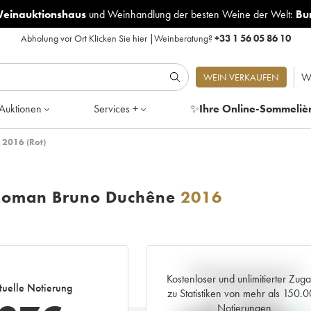
Weinauktionshaus
und
Weinhandlung der besten Weine der Welt:
Bu
Abholung vor Ort
Klicken Sie hier
|
Weinberatung?
+33 1 56 05 86 10
W
WEIN VERKAUFEN
Auktionen
Services +
✨
Ihre Online-Sommeliè
 2016 (Rot)
 Moman Bruno Duchêne
2016
Aktuelle Entwicklung der
Kostenloser und unlimitierter Zug
tuelle Notierung
Preisnotierung
zu Statistiken von mehr als 150.
Notierungen