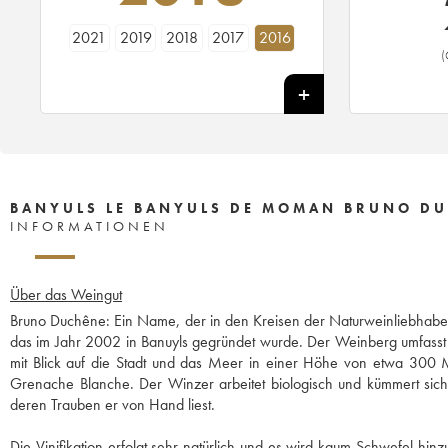
2021
2019
2018
2017
2016
(
BANYULS LE BANYULS DE MOMAN BRUNO D
INFORMATIONEN
Über das Weingut
Bruno Duchêne: Ein Name, der in den Kreisen der Naturweinliebhaber s
das im Jahr 2002 in Banuyls gegründet wurde. Der Weinberg umfasst 
mit Blick auf die Stadt und das Meer in einer Höhe von etwa 300 
Grenache Blanche. Der Winzer arbeitet biologisch und kümmert sich 
deren Trauben er von Hand liest.
Die Vinifikation erfolgt sehr natürlich und es wird kaum Schwefel hi