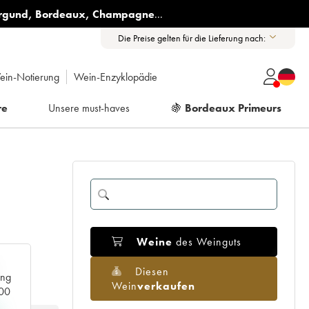
rgund
,
Bordeaux
,
Champagne
...
Die Preise gelten für die Lieferung nach:
ein-Notierung
Wein-Enzyklopädie
re
Unsere must-haves
🍇
Bordeaux Primeurs
Weine
des Weinguts
Diesen
ang
Wein
verkaufen
000