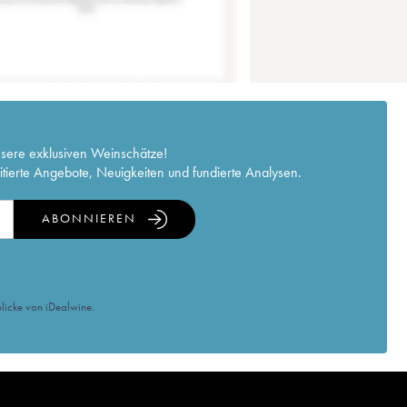
nsere exklusiven Weinschätze!
itierte Angebote, Neuigkeiten und fundierte Analysen.
ABONNIEREN
licke von iDealwine.