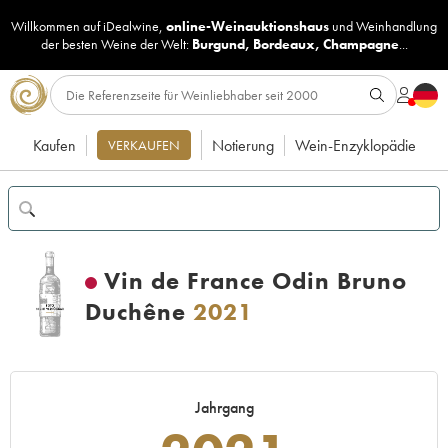
Willkommen auf iDealwine,
online-Weinauktionshaus
und
Weinhandlung
der besten Weine der Welt:
Burgund
,
Bordeaux
,
Champagne
...
Kaufen
Notierung
Wein-Enzyklopädie
VERKAUFEN
Vin de France Odin Bruno
Duchêne
2021
Jahrgang