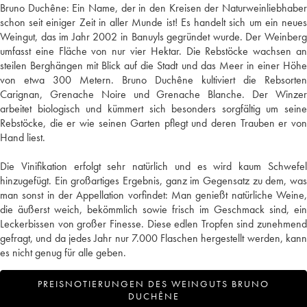
Bruno Duchêne: Ein Name, der in den Kreisen der Naturweinliebhaber
schon seit einiger Zeit in aller Munde ist! Es handelt sich um ein neues
Weingut, das im Jahr 2002 in Banuyls gegründet wurde. Der Weinberg
umfasst eine Fläche von nur vier Hektar. Die Rebstöcke wachsen an
steilen Berghängen mit Blick auf die Stadt und das Meer in einer Höhe
von etwa 300 Metern. Bruno Duchêne kultiviert die Rebsorten
Carignan, Grenache Noire und Grenache Blanche. Der Winzer
arbeitet biologisch und kümmert sich besonders sorgfältig um seine
Rebstöcke, die er wie seinen Garten pflegt und deren Trauben er von
Hand liest.
Die Vinifikation erfolgt sehr natürlich und es wird kaum Schwefel
hinzugefügt. Ein großartiges Ergebnis, ganz im Gegensatz zu dem, was
man sonst in der Appellation vorfindet: Man genießt natürliche Weine,
die äußerst weich, bekömmlich sowie frisch im Geschmack sind, ein
Leckerbissen von großer Finesse. Diese edlen Tropfen sind zunehmend
gefragt, und da jedes Jahr nur 7.000 Flaschen hergestellt werden, kann
es nicht genug für alle geben.
PREISNOTIERUNGEN DES WEINGUTS BRUNO
DUCHÊNE