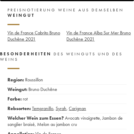
PREISNOTIERUNG WEINE AUS DEMSELBEN
WEINGUT
Vin de France Cabrito Bruno
Vin de France Alba Sur Mer Bruno
Duchêne
2021
Duchêne
2021
BESONDERHEITEN
DES WEINGUTS UND DES
WEINS
Region:
Roussillon
Weingut:
Bruno Duchêne
Farbe:
rot
Rebsorten:
Tempranillo
,
Syrah
,
Carignan
Welcher Wein zum Essen?
Avocats vinaigrette
,
Jambon de
sanglier braisé
,
Melon au jambon cru
Appellation:
Vin de France