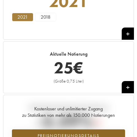
2021
2021
2018
Aktuelle Notierung
25
€
(Größe 0,75 Liter)
+
Aktuelle Entwicklung der Preisnotierung
Kostenloser und unlimitierter Zugang
-3.39%
zu Statistiken von mehr als 150.000 Notierungen
Preisabfall des Jahrgangs 2021 im Jahr 2026 im Vergleich zum Jahr
PREISNOTIERUNGSDETAILS