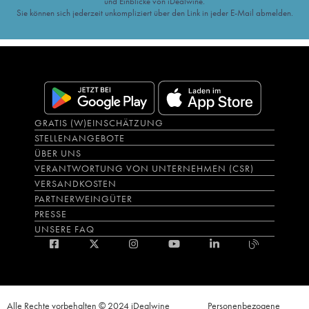
und Einblicke von iDealwine.
Sie können sich jederzeit unkompliziert über den Link in jeder E-Mail abmelden.
GRATIS (W)EINSCHÄTZUNG
STELLENANGEBOTE
ÜBER UNS
VERANTWORTUNG VON UNTERNEHMEN (CSR)
VERSANDKOSTEN
PARTNERWEINGÜTER
PRESSE
UNSERE FAQ
Alle Rechte vorbehalten © 2024 iDealwine
Personenbezogene