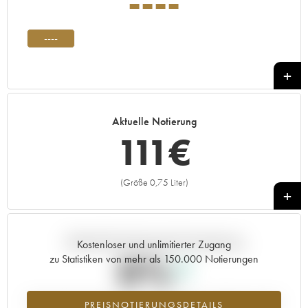
----
----
Aktuelle Notierung
111
€
(Größe 0,75 Liter)
+
Aktuelle Entwicklung der Preisnotierung
Kostenloser und unlimitierter Zugang
0%
zu Statistiken von mehr als 150.000 Notierungen
Preisanstiegs des Jahrgangs ---- im Jahr 2026 im Vergleich zum Jahr
PREISNOTIERUNGSDETAILS