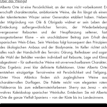
Über das Weingut
Alberto Orte ist eine Persönlichkeit, an der man nicht vorbeikommt: Er
erschafft charakterstarke, ambitionierte Weine, die ihn längst als einen
der talentiertesten Winzer seiner Generation etabliert haben. Neben
der Mitgründung von Olé & Obrigado widmet er sein Leben der
Entdeckung außergewöhnlicher Terroirs, der Wiederbelebung
vergessener Rebsorten und der Neupflanzung seltener, fast
ausgestorbener Klone – ein unschätzbarer Beitrag zum Erhalt des
spanischen Wein-Erbes. Sein Weinbau folgt konsequent den Prinzipien
des ökologischen Anbaus und der Biodynamie. Im Keller richtet sich
alles nach der Handschrift des Terroirs: Gärung, Reifedauer und sogar
die Wahl der Behälter werden individuell auf Rebsorte, Lage und Klima
abgestimmt – für authentische Weine mit unverwechselbarem Charakter.
Das Ergebnis: zwei klar definierte Kollektionen. Unter Alberto Orte
entstehen einzigartige Terroirweine mit Persönlichkeit und Tiefgang.
Unter Vinos Atlántico finden sich zugänglichere Weine aus
charaktervollen Dorflagen. Die Palette reicht vom eleganten roten
Valdeorras bis zum edelbernsteinfarbenen Sherry aus Jerez – ein
wahres Kaleidoskop spanischer Weinkultur. Entdecken Sie mit Alberto
Orte die ganze Vielfalt Spaniens – von der Küste bis ins Landesinnere.