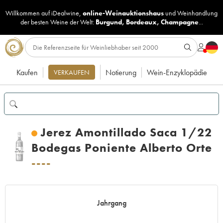
Willkommen auf iDealwine,
online-Weinauktionshaus
und
Weinhandlung
der besten Weine der Welt:
Burgund
,
Bordeaux
,
Champagne
...
Kaufen
Notierung
Wein-Enzyklopädie
VERKAUFEN
Jerez Amontillado Saca 1/22
Bodegas Poniente Alberto Orte
----
Jahrgang