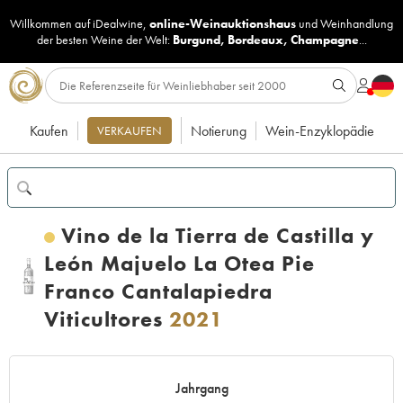
Willkommen auf iDealwine,
online-Weinauktionshaus
und
Weinhandlung
der besten Weine der Welt:
Burgund
,
Bordeaux
,
Champagne
...
Kaufen
Notierung
Wein-Enzyklopädie
VERKAUFEN
Vino de la Tierra de Castilla y
León Majuelo La Otea Pie
Franco Cantalapiedra
Viticultores
2021
Jahrgang