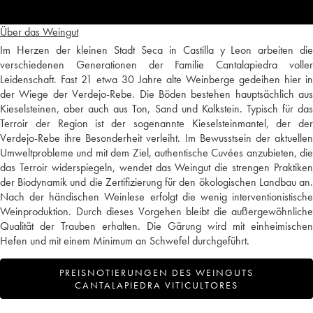
Über das Weingut
Im Herzen der kleinen Stadt Seca in Castilla y Leon arbeiten die
verschiedenen Generationen der Familie Cantalapiedra voller
Leidenschaft. Fast 21 etwa 30 Jahre alte Weinberge gedeihen hier in
der Wiege der Verdejo-Rebe. Die Böden bestehen hauptsächlich aus
Kieselsteinen, aber auch aus Ton, Sand und Kalkstein. Typisch für das
Terroir der Region ist der sogenannte Kieselsteinmantel, der der
Verdejo-Rebe ihre Besonderheit verleiht. Im Bewusstsein der aktuellen
Umweltprobleme und mit dem Ziel, authentische Cuvées anzubieten, die
das Terroir widerspiegeln, wendet das Weingut die strengen Praktiken
der Biodynamik und die Zertifizierung für den ökologischen Landbau an.
Nach der händischen Weinlese erfolgt die wenig interventionistische
Weinproduktion. Durch dieses Vorgehen bleibt die außergewöhnliche
Qualität der Trauben erhalten. Die Gärung wird mit einheimischen
Hefen und mit einem Minimum an Schwefel durchgeführt.
PREISNOTIERUNGEN DES WEINGUTS
CANTALAPIEDRA VITICULTORES