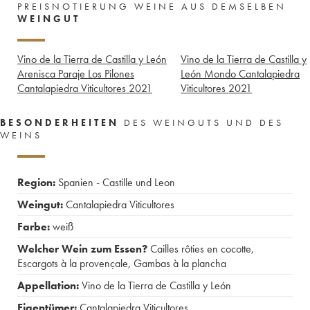
PREISNOTIERUNG WEINE AUS DEMSELBEN
WEINGUT
Vino de la Tierra de Castilla y León
Vino de la Tierra de Castilla y
Arenisca Paraje Los Pilones
León Mondo Cantalapiedra
Cantalapiedra Viticultores
2021
Viticultores
2021
BESONDERHEITEN
DES WEINGUTS UND DES
WEINS
Region:
Spanien - Castille und Leon
Weingut:
Cantalapiedra Viticultores
Farbe:
weiß
Welcher Wein zum Essen?
Cailles rôties en cocotte
,
Escargots à la provençale
,
Gambas à la plancha
Appellation:
Vino de la Tierra de Castilla y León
Eigentümer:
Cantalapiedra Viticultores