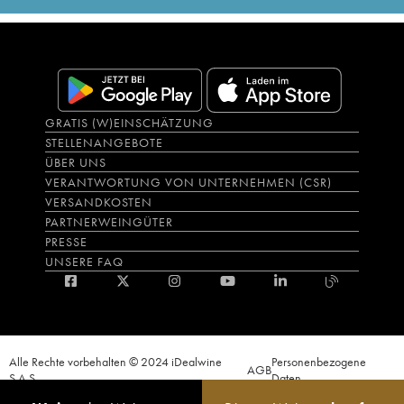
GRATIS (W)EINSCHÄTZUNG
STELLENANGEBOTE
ÜBER UNS
VERANTWORTUNG VON UNTERNEHMEN (CSR)
VERSANDKOSTEN
PARTNERWEINGÜTER
PRESSE
UNSERE FAQ
Alle Rechte vorbehalten © 2024 iDealwine
Personenbezogene
AGB
S.A.S.
Daten
Der Nachweis der Volljährigkeit des Käufers wird zum Zeitpunkt des Online-