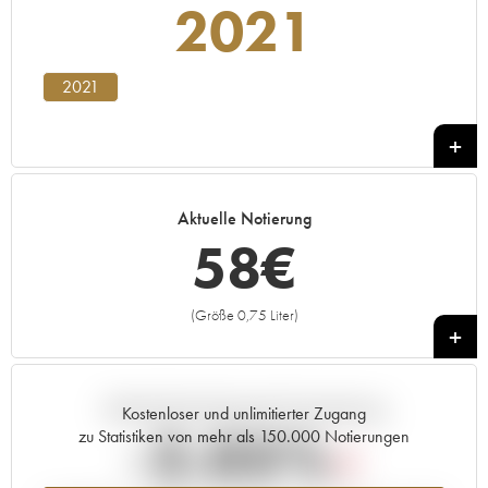
2021
2021
Aktuelle Notierung
58
€
(Größe 0,75 Liter)
+
Aktuelle Entwicklung der Preisnotierung
Kostenloser und unlimitierter Zugang
-2.05%
zu Statistiken von mehr als 150.000 Notierungen