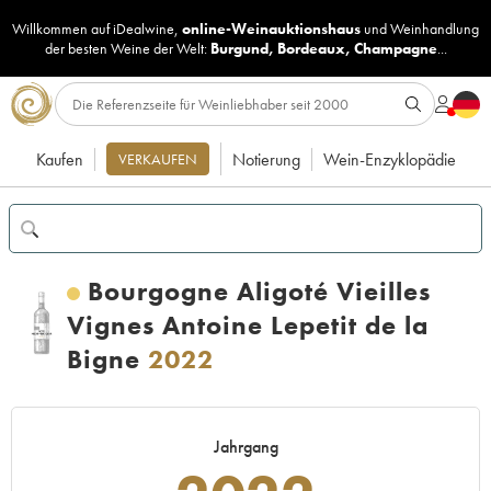
Willkommen auf iDealwine,
online-Weinauktionshaus
und
Weinhandlung
der besten Weine der Welt:
Burgund
,
Bordeaux
,
Champagne
...
Kaufen
Notierung
Wein-Enzyklopädie
VERKAUFEN
Bourgogne Aligoté Vieilles
Vignes Antoine Lepetit de la
Bigne
2022
Jahrgang