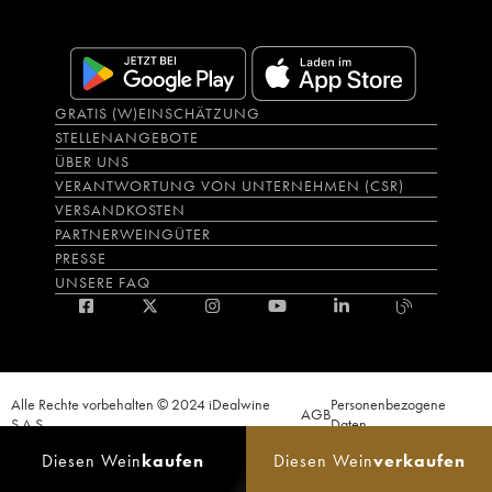
GRATIS (W)EINSCHÄTZUNG
STELLENANGEBOTE
ÜBER UNS
VERANTWORTUNG VON UNTERNEHMEN (CSR)
VERSANDKOSTEN
PARTNERWEINGÜTER
PRESSE
UNSERE FAQ
Alle Rechte vorbehalten © 2024 iDealwine
Personenbezogene
AGB
S.A.S.
Daten
Der Nachweis der Volljährigkeit des Käufers wird zum Zeitpunkt des Online-
Diesen Wein
kaufen
Diesen Wein
verkaufen
Verkaufs verlangt. CODE DE LA SANTÉ PUBLIQUE, ART.L.3342-1 et L.3353-3