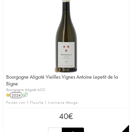
Bourgogne Aligoté Vieilles Vignes Antoine Lepetit de la
Bigne
Bourgogne Aligoté AOC
2024
A
Posten von 1 Flasche | Limitierte Menge
40
€