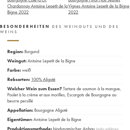
Chardonnay Antoine Lepetit de la
Vignes Antoine Lepetit de la Bigne
Bigne
2022
2022
BESONDERHEITEN
DES WEINGUTS UND DES
WEINS
Region:
Burgund
Weingut:
Antoine Lepetit de la Bigne
Farbe:
weiß
Rebsorten:
100%
Aligoté
Welcher Wein zum Essen?
Tartare de saumon à la mangue
,
Poulet à la crème et aux morilles
,
Escargots de Bourgogne au
beurre persillé
Appellation:
Bourgogne Aligoté
Eigentümer:
Antoine Lepetit de la Bigne
Produktionsmethode:
biodynamischer Anbau
Mehr erfahren …