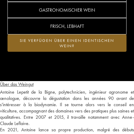
GASTRONOMISCHER WEIN
FRISCH, LEBHAFT
SIE VERFÜGEN ÜBER EINEN IDENTISCHEN
WEIN?
Über das Weingut
Antoine Lepetit de la Bigne, polytechnicien, ingénieur agronome et
œnologue, découvre la dégustation dans les années 90 avant de
s'intéresser à la biodynamie. Il se tourne alors vers le conseil en
viticulture, accompagnant des domaines vers des pratiques plus saines et
qualitatives. Entre 2007 et 2015, il travaille notamment avec Anne-
Claude Leflaive.
En 2021, Antoine lance sa propre production, malgré des débuts