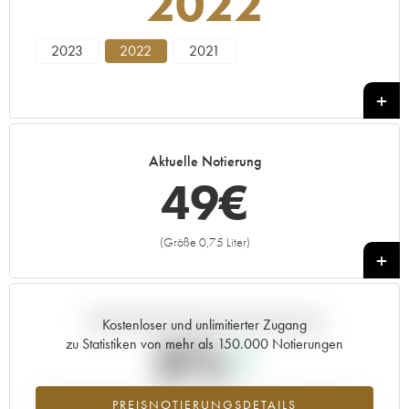
2022
2023
2022
2021
Aktuelle Notierung
49
€
(Größe 0,75 Liter)
+
Aktuelle Entwicklung der Preisnotierung
Kostenloser und unlimitierter Zugang
0%
zu Statistiken von mehr als 150.000 Notierungen
Preisanstiegs des Jahrgangs 2022 im Jahr 2026 im Vergleich zum
PREISNOTIERUNGSDETAILS