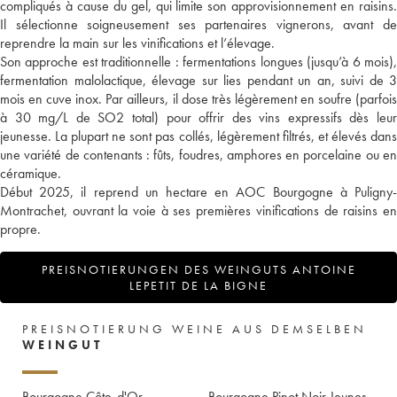
compliqués à cause du gel, qui limite son approvisionnement en raisins.
Il sélectionne soigneusement ses partenaires vignerons, avant de
reprendre la main sur les vinifications et l’élevage.
Son approche est traditionnelle : fermentations longues (jusqu’à 6 mois),
fermentation malolactique, élevage sur lies pendant un an, suivi de 3
mois en cuve inox. Par ailleurs, il dose très légèrement en soufre (parfois
à 30 mg/L de SO2 total) pour offrir des vins expressifs dès leur
jeunesse. La plupart ne sont pas collés, légèrement filtrés, et élevés dans
une variété de contenants : fûts, foudres, amphores en porcelaine ou en
céramique.
Début 2025, il reprend un hectare en AOC Bourgogne à Puligny-
Montrachet, ouvrant la voie à ses premières vinifications de raisins en
propre.
PREISNOTIERUNGEN DES WEINGUTS ANTOINE
LEPETIT DE LA BIGNE
PREISNOTIERUNG WEINE AUS DEMSELBEN
WEINGUT
Bourgogne Côte-d'Or
Bourgogne Pinot Noir Jeunes