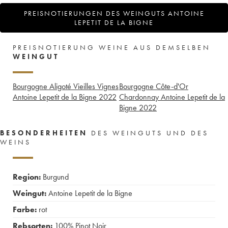
PREISNOTIERUNGEN DES WEINGUTS ANTOINE
LEPETIT DE LA BIGNE
PREISNOTIERUNG WEINE AUS DEMSELBEN
WEINGUT
Bourgogne Aligoté Vieilles Vignes
Bourgogne Côte-d'Or
Antoine Lepetit de la Bigne
2022
Chardonnay Antoine Lepetit de la
Bigne
2022
BESONDERHEITEN
DES WEINGUTS UND DES
WEINS
Region:
Burgund
Weingut:
Antoine Lepetit de la Bigne
Farbe:
rot
Rebsorten:
100%
Pinot Noir