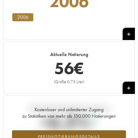
2006
2006
Aktuelle Notierung
56
€
(Größe 0,75 Liter)
+
Aktuelle Entwicklung der Preisnotierung
Kostenloser und unlimitierter Zugang
+6.3%
zu Statistiken von mehr als 150.000 Notierungen
Preisanstiegs des Jahrgangs 2006 im Jahr 2026 im Vergleich zum
PREISNOTIERUNGSDETAILS