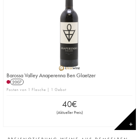
Barossa Valley Anaperenna Ben Glaetzer
2007
Posten von 1 Flasche | 1 Gebot
40
€
(
Aktueller Preis
)
✕
PREISNOTIERUNG WEINE AUS DEMSELBEN