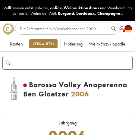
Willkommen auf iDealwine,
online-Weinauktionshaus
und
Weinhandlung
der besten Weine der Welt:
Burgund
,
Bordeaux
,
Champagne
...
Kaufen
Notierung
Wein-Enzyklopädie
VERKAUFEN
Barossa Valley Anaperenna
Ben Glaetzer
2006
Jahrgang