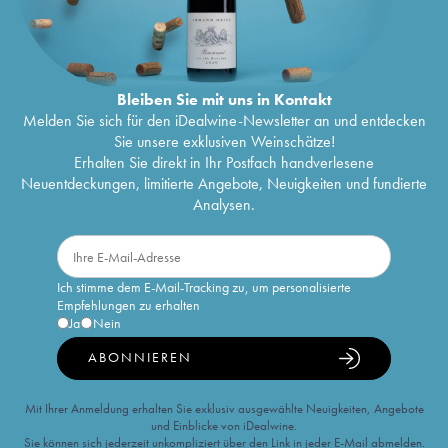
Bleiben Sie mit uns in Kontakt
Melden Sie sich für den iDealwine-Newsletter an und entdecken
Sie unsere exklusiven Weinschätze!
Erhalten Sie direkt in Ihr Postfach handverlesene
Neuentdeckungen, limitierte Angebote, Neuigkeiten und fundierte
Analysen.
Ich stimme dem E-Mail-Tracking zu, um personalisierte
Empfehlungen zu erhalten
Ja
Nein
ABONNIEREN
Mit Ihrer Anmeldung erhalten Sie exklusiv ausgewählte Neuigkeiten, Angebote
und Einblicke von iDealwine.
Sie können sich jederzeit unkompliziert über den Link in jeder E-Mail abmelden.