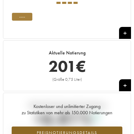
----
----
Aktuelle Notierung
201
€
(Größe 0,75 Liter)
+
Aktuelle Entwicklung der Preisnotierung
Kostenloser und unlimitierter Zugang
+6.81%
zu Statistiken von mehr als 150.000 Notierungen
Preisanstiegs des Jahrgangs ---- im Jahr 2026 im Vergleich zum Jahr
PREISNOTIERUNGSDETAILS