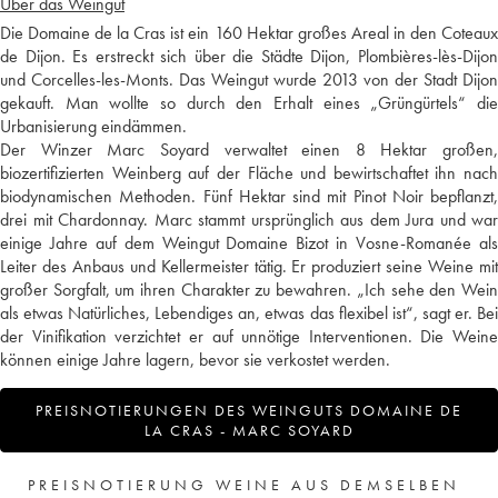
Über das Weingut
Die Domaine de la Cras ist ein 160 Hektar großes Areal in den Coteaux
de Dijon. Es erstreckt sich über die Städte Dijon, Plombières-lès-Dijon
und Corcelles-les-Monts. Das Weingut wurde 2013 von der Stadt Dijon
gekauft. Man wollte so durch den Erhalt eines „Grüngürtels“ die
Urbanisierung eindämmen.
Der Winzer Marc Soyard verwaltet einen 8 Hektar großen,
biozertifizierten Weinberg auf der Fläche und bewirtschaftet ihn nach
biodynamischen Methoden. Fünf Hektar sind mit Pinot Noir bepflanzt,
drei mit Chardonnay. Marc stammt ursprünglich aus dem Jura und war
einige Jahre auf dem Weingut Domaine Bizot in Vosne-Romanée als
Leiter des Anbaus und Kellermeister tätig. Er produziert seine Weine mit
großer Sorgfalt, um ihren Charakter zu bewahren. „Ich sehe den Wein
als etwas Natürliches, Lebendiges an, etwas das flexibel ist“, sagt er. Bei
der Vinifikation verzichtet er auf unnötige Interventionen. Die Weine
können einige Jahre lagern, bevor sie verkostet werden.
PREISNOTIERUNGEN DES WEINGUTS DOMAINE DE
LA CRAS - MARC SOYARD
PREISNOTIERUNG WEINE AUS DEMSELBEN