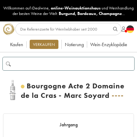
Willkommen auf iDealwine,
online-Weinauktionshaus
und
Weinhandlung
der besten Weine der Welt:
Burgund
,
Bordeaux
,
Champagne
...
Kaufen
Notierung
Wein-Enzyklopädie
VERKAUFEN
Bourgogne Acte 2 Domaine
de la Cras - Marc Soyard
----
Jahrgang