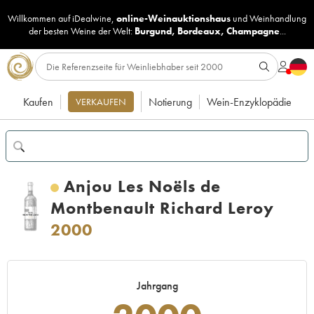
Willkommen auf iDealwine,
online-Weinauktionshaus
und
Weinhandlung
der besten Weine der Welt:
Burgund
,
Bordeaux
,
Champagne
...
Kaufen
Notierung
Wein-Enzyklopädie
VERKAUFEN
Anjou Les Noëls de
Montbenault Richard Leroy
2000
Jahrgang