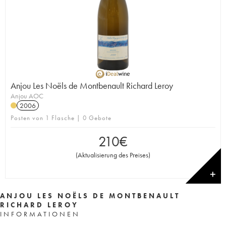
Anjou Les Noëls de Montbenault Richard Leroy
Anjou AOC
2006
Posten von 1 Flasche | 0 Gebote
210
€
(
Aktualisierung des Preises
)
✕
ANJOU LES NOËLS DE MONTBENAULT
RICHARD LEROY
INFORMATIONEN