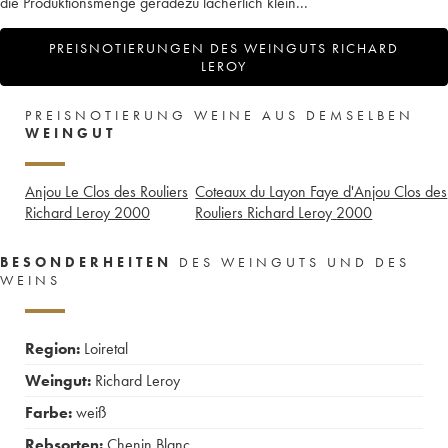
die Produktionsmenge geradezu lächerlich klein...
PREISNOTIERUNGEN DES WEINGUTS RICHARD
LEROY
PREISNOTIERUNG WEINE AUS DEMSELBEN
WEINGUT
Anjou Le Clos des Rouliers
Coteaux du Layon Faye d'Anjou Clos des
Richard Leroy
2000
Rouliers Richard Leroy
2000
BESONDERHEITEN
DES WEINGUTS UND DES
WEINS
Region:
Loiretal
Weingut:
Richard Leroy
Farbe:
weiß
Rebsorten:
Chenin Blanc