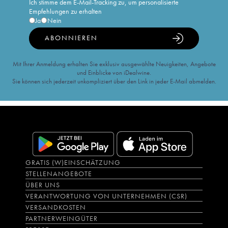
Ich stimme dem E-Mail-Tracking zu, um personalisierte
Empfehlungen zu erhalten
Ja
Nein
ABONNIEREN
Mit Ihrer Anmeldung erhalten Sie exklusiv ausgewählte Neuigkeiten, Angebote
und Einblicke von iDealwine.
Sie können sich jederzeit unkompliziert über den Link in jeder E-Mail abmelden.
GRATIS (W)EINSCHÄTZUNG
STELLENANGEBOTE
ÜBER UNS
VERANTWORTUNG VON UNTERNEHMEN (CSR)
VERSANDKOSTEN
PARTNERWEINGÜTER