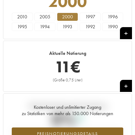
2000
2010
2005
2000
1997
1996
1995
1994
1993
1992
1990
1989
1988
1987
1986
1985
1984
1983
1982
1981
1980
Aktuelle Notierung
1979
1978
11
€
(Größe 0,75 Liter)
+
Aktuelle Entwicklung der Preisnotierung
Kostenloser und unlimitierter Zugang
0%
zu Statistiken von mehr als 150.000 Notierungen
Preisanstiegs des Jahrgangs 2000 im Jahr 2026 im Vergleich zum
PREISNOTIERUNGSDETAILS