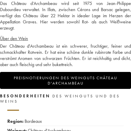
Das Château d‘Archambeau wird seit 1975 von Jean-Philippe
Dubourdieu verwaltet. In Illats, zwischen Cérons und Barsac gelegen,
verfügt das Château über 22 Hektar in idealer Lage im Herzen der
Appellation Graves. Hier werden sowohl Rot- als auch Weißweine
erzeugt.
Über den Wein
Der Château d'Archambeau ist ein schwerer, fruchtiger, feiner und
schmackhafter Rotwein. Er hat eine schöne dunkle rubinrote Farbe und
verströmt Aromen von schwarzen Früchten. Er ist reichhaltig und dicht,
aber auch fleischig und sehr bukettreich.
PREISNOTIERUNGEN DES WEINGUTS CHÂTEAU
D'ARCHAMBEAU
BESONDERHEITEN
DES WEINGUTS UND DES
WEINS
Region:
Bordeaux
Weingut:
Château d'Archambeau