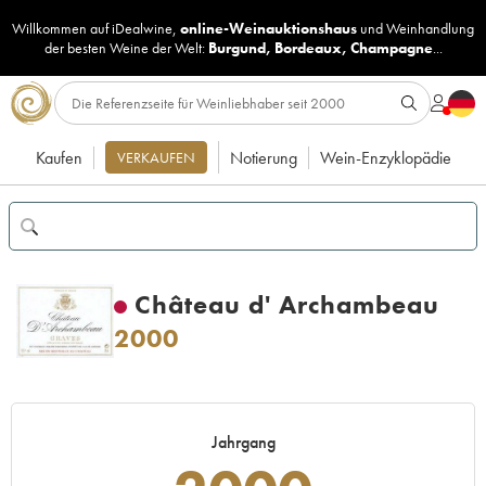
Willkommen auf iDealwine,
online-Weinauktionshaus
und
Weinhandlung
der besten Weine der Welt:
Burgund
,
Bordeaux
,
Champagne
...
Kaufen
Notierung
Wein-Enzyklopädie
VERKAUFEN
Château d' Archambeau
2000
Jahrgang