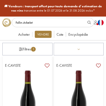
🚚
Vendeurs :
transport offert pour toute demande d’estimation de
vos vins
transmise entre le 01.07.2026 et le 31.08.2026 inclus*
Acheter
Cote
Encyclopédie
VENDRE
Filtres
1
E-CAVISTE
E-CAVISTE