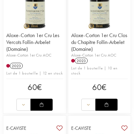
Aloxe-Corton 1er Cru Les
Aloxe-Corton 1er Cru Clos
Vercots Follin-Arbelet
du Chapitre Follin-Arbelet
(Domaine)
(Domaine)
Aloxe-Corton 1er Cru AOC
Aloxe-Corton 1er Cru AOC
2023
2023
Lot de 1 bouteille | 10 en
Lot de 1 bouteille | 12 en stock
stock
60
€
60
€
E-CAVISTE
E-CAVISTE