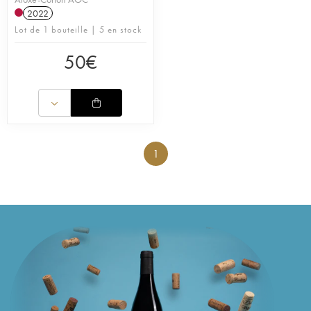
2022
Lot de 1 bouteille | 5 en stock
50
€
1