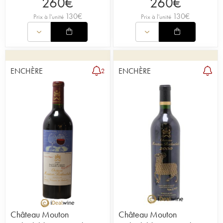
260
€
260
€
130
€
130
€
Prix à l'unité
Prix à l'unité
ENCHÈRE
ENCHÈRE
2
Château Mouton
Château Mouton