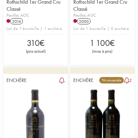
Rothschild 1er Grand Cru
Rothschild 1er Grand Cru
Classé
Classé
Pauillac AOC
Pauillac AOC
2014
2000
Lot de 1 bouteille | 1 enchère
Lot de 1 bouteille | 0 enchère
310
€
1 100
€
(
prix actuel
)
(
mise à prix
)
ENCHÈRE
ENCHÈRE
2
TVA récupérable