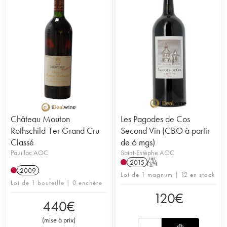
Château Mouton
Les Pagodes de Cos
Rothschild 1er Grand Cru
Second Vin (CBO à partir
Classé
de 6 mgs)
Pauillac AOC
Saint-Estèphe AOC
2015
T
2009
Lot de 1 magnum | 12 en stock
Lot de 1 bouteille | 0 enchère
120
€
440
€
(
mise à prix
)