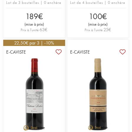
Lot de 3 bouteilles | 0 enchère
Lot de 4 bouteilles | 0 enchère
189
€
100
€
(
mise à prix
)
(
mise à prix
)
63
€
25
€
Prix à l'unité
Prix à l'unité
22,50
€
par 3 | -10%
E-CAVISTE
E-CAVISTE