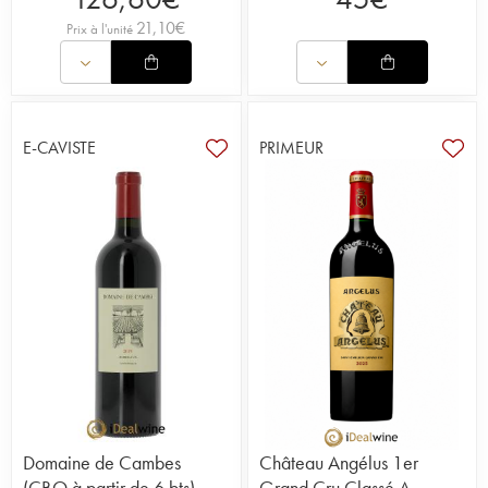
21,10
€
Prix à l'unité
E-CAVISTE
PRIMEUR
Domaine de Cambes
Château Angélus 1er
(CBO à partir de 6 bts)
Grand Cru Classé A