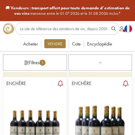
🚚
Vendeurs :
transport offert pour toute demande d’estimation de
vos vins
transmise entre le 01.07.2026 et le 31.08.2026 inclus*
Acheter
Cote
Encyclopédie
VENDRE
Filtres
1
ENCHÈRE
ENCHÈRE