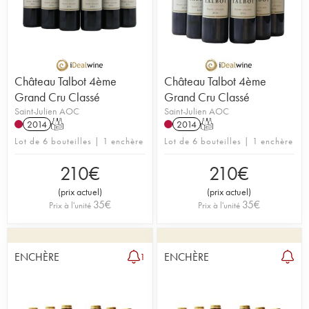
Château Talbot 4ème
Château Talbot 4ème
Grand Cru Classé
Grand Cru Classé
Saint-Julien AOC
Saint-Julien AOC
2014
T
2014
T
Lot de 6 bouteilles | 1 enchère
Lot de 6 bouteilles | 1 enchère
210
€
210
€
(
prix actuel
)
(
prix actuel
)
35
€
35
€
Prix à l'unité
Prix à l'unité
ENCHÈRE
ENCHÈRE
1