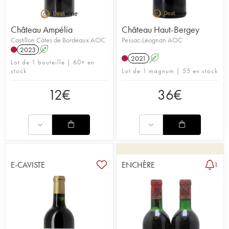
Château Ampélia
Château Haut-Bergey
Castillon Côtes de Bordeaux AOC
Pessac-Léognan AOC
2023
A
2021
A
Lot de 1 bouteille | 60+ en
stock
Lot de 1 magnum | 55 en stock
12
€
36
€
E-CAVISTE
ENCHÈRE
1