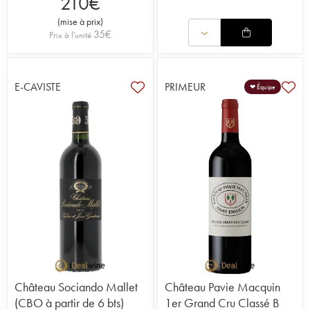
210
€
(
mise à prix
)
35
€
Prix à l'unité
E-CAVISTE
PRIMEUR
❤ Équipe
Château Sociando Mallet
Château Pavie Macquin
(CBO à partir de 6 bts)
1er Grand Cru Classé B