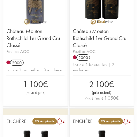
Château Mouton
Château Mouton
Rothschild 1er Grand Cru
Rothschild 1er Grand Cru
Classé
Classé
Pauillac AOC
Pauillac AOC
2000
2000
Lot de 2 bouteilles | 2
Lot de 1 bouteille | 0 enchère
enchères
1 100
€
2 100
€
(
mise à prix
)
(
prix actuel
)
1 050
€
Prix à l'unité
ENCHÈRE
ENCHÈRE
2
2
TVA récupérable
TVA récupérable