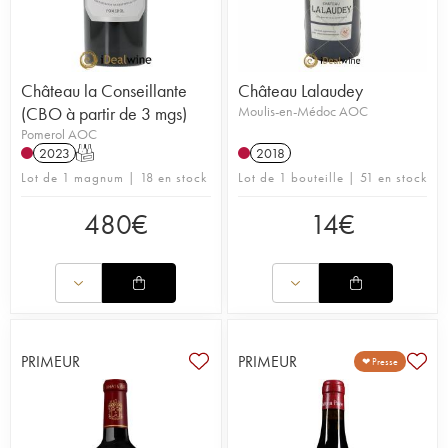
Château la Conseillante
Château Lalaudey
(CBO à partir de 3 mgs)
Moulis-en-Médoc AOC
Pomerol AOC
2023
T
2018
Lot de 1 magnum | 18 en stock
Lot de 1 bouteille | 51 en stock
480
€
14
€
PRIMEUR
PRIMEUR
❤ Presse