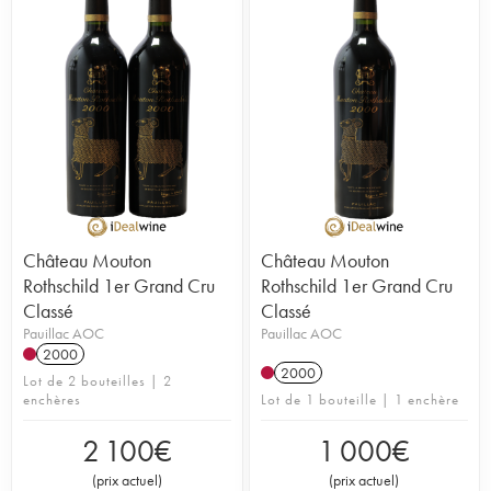
Château Mouton
Château Mouton
Rothschild 1er Grand Cru
Rothschild 1er Grand Cru
Classé
Classé
Pauillac AOC
Pauillac AOC
2000
2000
Lot de 2 bouteilles | 2
enchères
Lot de 1 bouteille | 1 enchère
2 100
€
1 000
€
(
prix actuel
)
(
prix actuel
)