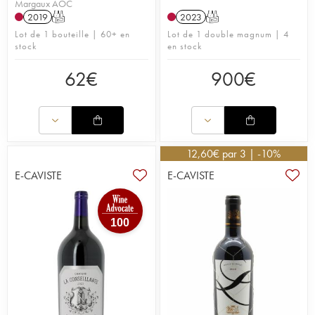
Margaux AOC
2019
T
2023
T
Lot de 1 bouteille | 60+ en
Lot de 1 double magnum | 4
stock
en stock
62
€
900
€
12,60
€
par 3 | -10%
E-CAVISTE
E-CAVISTE
100