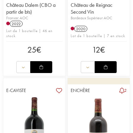
Château Dalem (CBO a
Château de Reignac
partir de bts)
Second Vin
Fronsac AOC
Bordeaux Supérieur AOC
2022
2020
Lot de 1 bouteille | 46 en
stock
Lot de 1 bouteille | 7 en stock
25
€
12
€
E-CAVISTE
ENCHÈRE
2