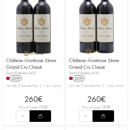
Château Montrose 2ème
Château Montrose 2ème
Grand Cru Classé
Grand Cru Classé
Saint-Estèphe AOC
Saint-Estèphe AOC
2019
2019
Lot de 2 bouteilles | 1 en stock
Lot de 2 bouteilles | 1 en stock
260
€
260
€
130
€
130
€
Prix à l'unité
Prix à l'unité