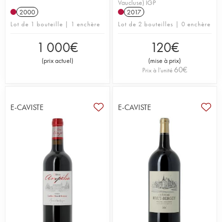
Vaucluse) IGP
2000
2017
Lot de 1 bouteille | 1 enchère
Lot de 2 bouteilles | 0 enchère
1 000
€
120
€
(
prix actuel
)
(
mise à prix
)
60
€
Prix à l'unité
E-CAVISTE
E-CAVISTE