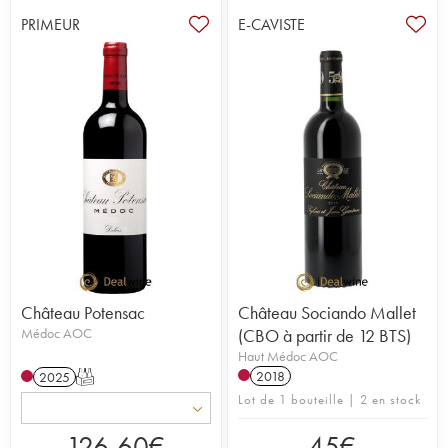
PRIMEUR
E-CAVISTE
Château Potensac
Château Sociando Mallet
Médoc AOC
(CBO à partir de 12 BTS)
Haut Médoc AOC
2018
2025
T
Lot de 1 bouteille | 2 en stock
126,60
€
45
€