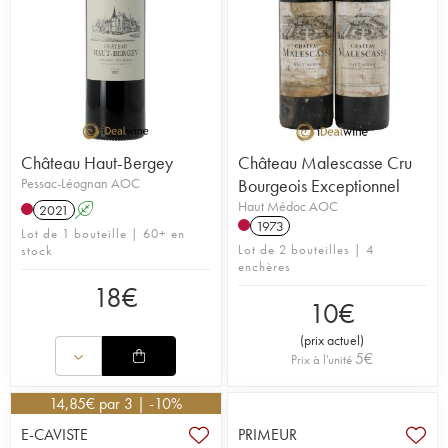
Château Haut-Bergey
Château Malescasse Cru
Pessac-Léognan AOC
Bourgeois Exceptionnel
Haut Médoc AOC
2021
A
1973
Lot de 1 bouteille | 60+ en
Lot de 2 bouteilles | 4
stock
enchères
18
€
10
€
(
prix actuel
)
5
€
Prix à l'unité
14,85
€
par 3 | -10%
E-CAVISTE
PRIMEUR