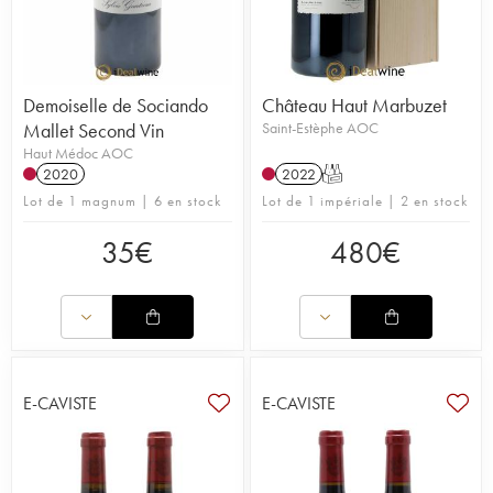
Demoiselle de Sociando
Château Haut Marbuzet
Mallet Second Vin
Saint-Estèphe AOC
Haut Médoc AOC
2020
2022
T
Lot de 1 magnum | 6 en stock
Lot de 1 impériale | 2 en stock
35
€
480
€
E-CAVISTE
E-CAVISTE