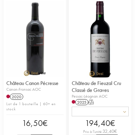
Château Canon Pécresse
Château de Fieuzal Cru
Canon-Fronsac AOC
Classé de Graves
Pessac-Léognan AOC
2020
2025
T
Lot de 1 bouteille | 60+ en
stock
16,50
€
194,40
€
32,40
€
Prix à l'unité