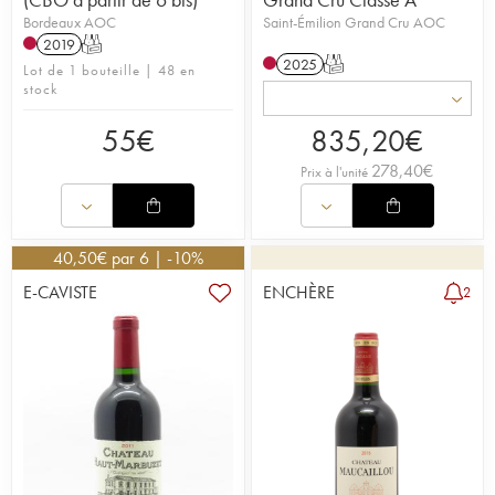
Bordeaux AOC
Saint-Émilion Grand Cru AOC
2019
T
2025
T
Lot de 1 bouteille | 48 en
stock
55
€
835,20
€
278,40
€
Prix à l'unité
40,50
€
par 6 | -10%
E-CAVISTE
ENCHÈRE
2