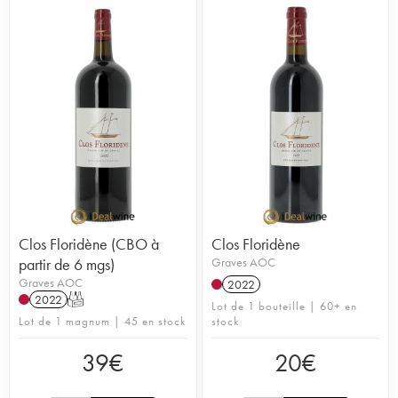
Clos Floridène (CBO à
Clos Floridène
partir de 6 mgs)
Graves AOC
Graves AOC
2022
2022
T
Lot de 1 bouteille | 60+ en
Lot de 1 magnum | 45 en stock
stock
39
€
20
€