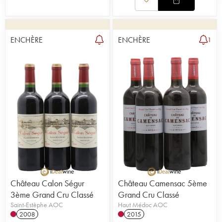
ENCHÈRE
ENCHÈRE
1
Château Calon Ségur
Château Camensac 5ème
3ème Grand Cru Classé
Grand Cru Classé
Saint-Estèphe AOC
Haut Médoc AOC
2008
2015