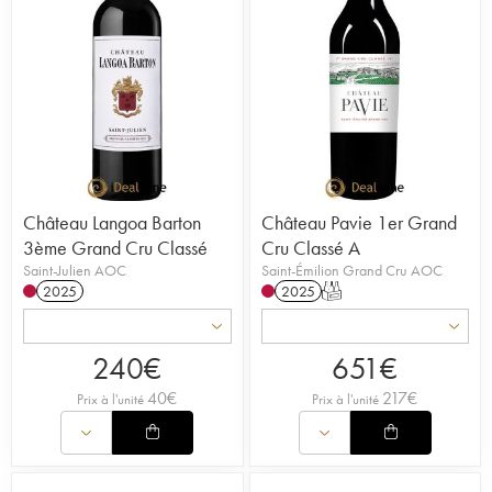
Château Langoa Barton
Château Pavie 1er Grand
3ème Grand Cru Classé
Cru Classé A
Saint-Julien AOC
Saint-Émilion Grand Cru AOC
2025
2025
T
240
€
651
€
40
€
217
€
Prix à l'unité
Prix à l'unité