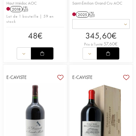
Haut Médoc AOC
Saint-Émilion Grand Cru AOC
2018
T
2025
T
Lot de 1 bouteille | 59 en
stock
48
€
345,60
€
57,60
€
Prix à l'unité
E-CAVISTE
E-CAVISTE