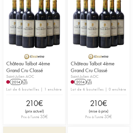
Château Talbot 4ème
Château Talbot 4ème
Grand Cru Classé
Grand Cru Classé
Saint-Julien AOC
Saint-Julien AOC
2014
T
2014
T
Lot de 6 bouteilles | 1 enchère
Lot de 6 bouteilles | 0 enchère
210
€
210
€
(
prix actuel
)
(
mise à prix
)
35
€
35
€
Prix à l'unité
Prix à l'unité