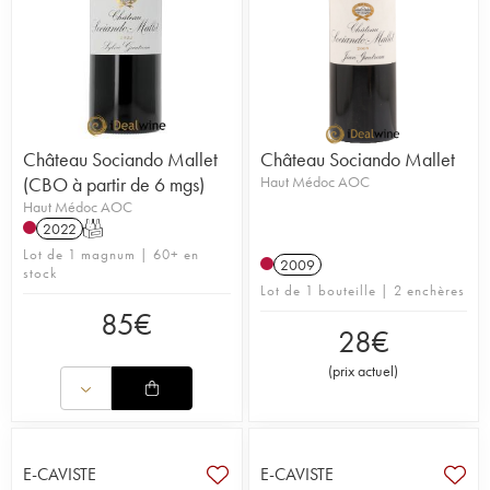
Château Sociando Mallet
Château Sociando Mallet
(CBO à partir de 6 mgs)
Haut Médoc AOC
Haut Médoc AOC
2022
T
Lot de 1 magnum | 60+ en
2009
stock
Lot de 1 bouteille | 2 enchères
85
€
28
€
(
prix actuel
)
E-CAVISTE
E-CAVISTE