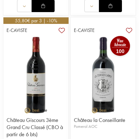
55,80
€
par 3 | -10%
E-CAVISTE
E-CAVISTE
100
Château Giscours 3ème
Château la Conseillante
Grand Cru Classé (CBO à
Pomerol AOC
partir de 6 bts)