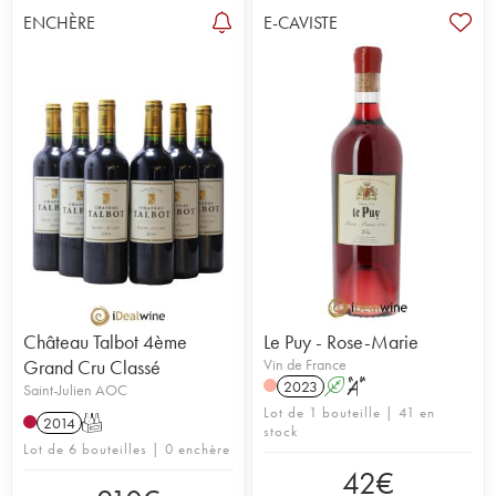
ENCHÈRE
E-CAVISTE
Château Talbot 4ème
Le Puy - Rose-Marie
Grand Cru Classé
Vin de France
2023
A
S
Saint-Julien AOC
Lot de 1 bouteille | 41 en
2014
T
stock
Lot de 6 bouteilles | 0 enchère
42
€