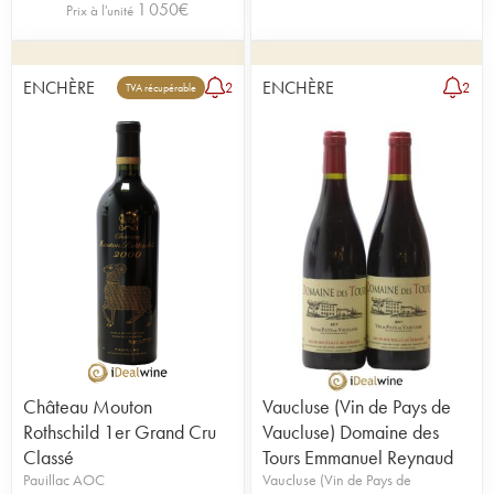
1 050
€
Prix à l'unité
ENCHÈRE
ENCHÈRE
2
2
TVA récupérable
Château Mouton
Vaucluse (Vin de Pays de
Rothschild 1er Grand Cru
Vaucluse) Domaine des
Classé
Tours Emmanuel Reynaud
Pauillac AOC
Vaucluse (Vin de Pays de