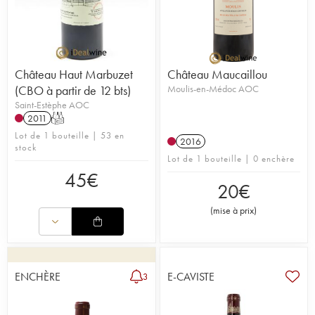
Château Haut Marbuzet
Château Maucaillou
(CBO à partir de 12 bts)
Moulis-en-Médoc AOC
Saint-Estèphe AOC
2011
T
Lot de 1 bouteille | 53 en
2016
stock
Lot de 1 bouteille | 0 enchère
45
€
20
€
(
mise à prix
)
ENCHÈRE
E-CAVISTE
3