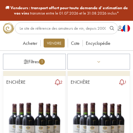
🚚
Vendeurs :
transport offert pour toute demande d’estimation de
vos vins
transmise entre le 01.07.2026 et le 31.08.2026 inclus*
Acheter
Cote
Encyclopédie
VENDRE
Filtres
1
ENCHÈRE
ENCHÈRE
2
1