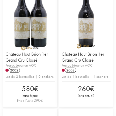
Château Haut Brion 1er
Château Haut Brion 1er
Grand Cru Classé
Grand Cru Classé
Pessac-Léognan AOC
Pessac-Léognan AOC
2002
2002
Lot de 2 bouteilles | 0 enchère
Lot de 1 bouteille | 1 enchère
580
€
260
€
(
mise à prix
)
(
prix actuel
)
290
€
Prix à l'unité