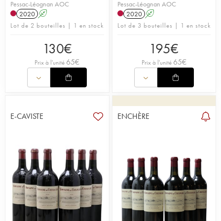
Pessac-Léognan AOC
Pessac-Léognan AOC
2020
A
2020
A
Lot de 2 bouteilles | 1 en stock
Lot de 3 bouteilles | 1 en stock
130
€
195
€
65
€
65
€
Prix à l'unité
Prix à l'unité
E-CAVISTE
ENCHÈRE