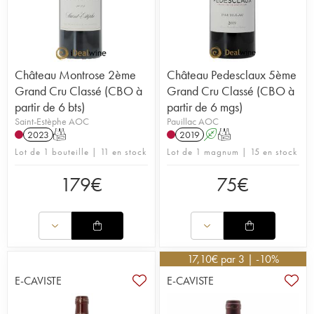
Château Montrose 2ème
Château Pedesclaux 5ème
Grand Cru Classé (CBO à
Grand Cru Classé (CBO à
partir de 6 bts)
partir de 6 mgs)
Saint-Estèphe AOC
Pauillac AOC
2023
T
2019
A
T
Lot de 1 bouteille | 11 en stock
Lot de 1 magnum | 15 en stock
179
€
75
€
17,10
€
par 3 | -10%
E-CAVISTE
E-CAVISTE