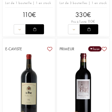
Lot de 1 bouteille | 1 en stock
Lot de 3 bouteilles | 1 en stock
110
€
330
€
110
€
Prix à l'unité
E-CAVISTE
PRIMEUR
❤ Équipe