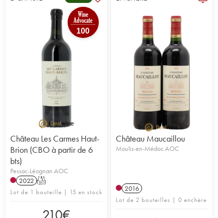
100
Château Les Carmes Haut-
Château Maucaillou
Brion (CBO à partir de 6
Moulis-en-Médoc AOC
bts)
Pessac-Léognan AOC
2022
T
2016
Lot de 1 bouteille | 15 en stock
Lot de 2 bouteilles | 0 enchère
210
€