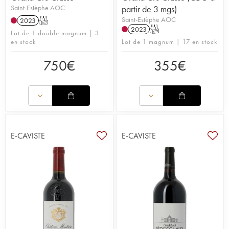
Saint-Estèphe AOC
partir de 3 mgs)
Saint-Estèphe AOC
2023
T
2023
T
Lot de 1 double magnum | 3
en stock
Lot de 1 magnum | 17 en stock
750
€
355
€
E-CAVISTE
E-CAVISTE