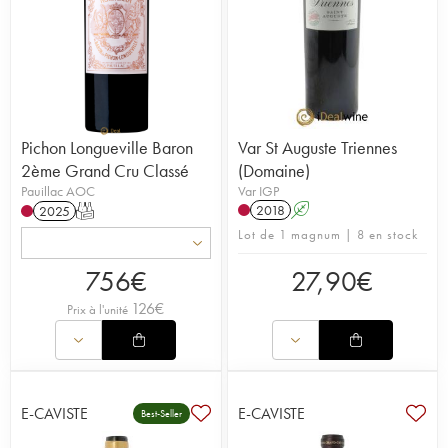
Pichon Longueville Baron
Var St Auguste Triennes
2ème Grand Cru Classé
(Domaine)
Pauillac AOC
Var IGP
2018
A
2025
T
Lot de 1 magnum | 8 en stock
756
€
27,90
€
126
€
Prix à l'unité
E-CAVISTE
E-CAVISTE
Best-Seller