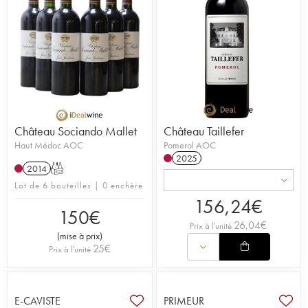
Château Sociando Mallet
Château Taillefer
Haut Médoc AOC
Pomerol AOC
2025
2014
T
Lot de 6 bouteilles | 0 enchère
156,24
€
150
€
26,04
€
Prix à l'unité
(
mise à prix
)
25
€
Prix à l'unité
E-CAVISTE
PRIMEUR