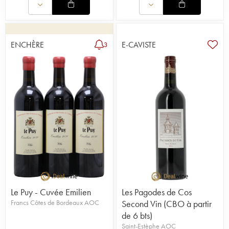
ENCHÈRE
E-CAVISTE
3
Le Puy - Cuvée Emilien
Les Pagodes de Cos
Francs Côtes de Bordeaux AOC
Second Vin (CBO à partir
de 6 bts)
Saint-Estèphe AOC