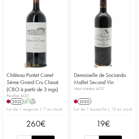
Château Pontet Canet
Demoiselle de Sociando
5ème Grand Cru Classé
Mallet Second Vin
(CBO à partir de 3 mgs)
Haut Médoc AOC
Pauillac AOC
2022
A
T
2020
Lot de 1 magnum | 7 en stock
Lot de 1 bouteille | 13 en stock
260
€
19
€