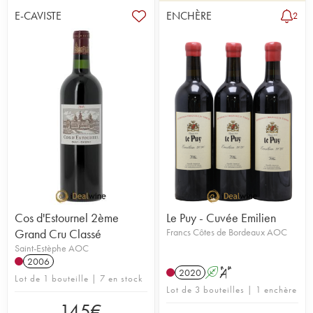
E-CAVISTE
ENCHÈRE
2
Cos d'Estournel 2ème
Le Puy - Cuvée Emilien
Grand Cru Classé
Francs Côtes de Bordeaux AOC
Saint-Estèphe AOC
2006
2020
A
S
Lot de 1 bouteille | 7 en stock
Lot de 3 bouteilles | 1 enchère
145
€