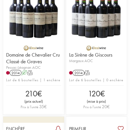
Domaine de Chevalier Cru
La Sirène de Giscours
Classé de Graves
Margaux AOC
Pessac-Léognan AOC
2014
A
T
2014
T
Lot de 6 bouteilles | 1 enchère
Lot de 6 bouteilles | 0 enchère
210
€
120
€
(
prix actuel
)
(
mise à prix
)
35
€
20
€
Prix à l'unité
Prix à l'unité
ENCHÈRE
PRIMEUR