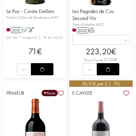
Le Puy - Cuvée Emilien
Les Pagodes de Cos
Francs Côtes de Bordeaux AOC
Second Vin
Saint-Estèphe AOC
2021
A
S
2025
T
Lot de 1 magnum | 14 en stock
71
€
223,20
€
37,20
€
Prix à l'unité
26,51
€
par 2 | -5%
PRIMEUR
E-CAVISTE
❤ Équipe