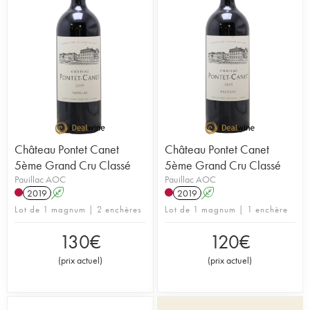
Château Pontet Canet
Château Pontet Canet
5ème Grand Cru Classé
5ème Grand Cru Classé
Pauillac AOC
Pauillac AOC
2019
A
2019
A
Lot de 1 magnum | 2 enchères
Lot de 1 magnum | 1 enchère
130
€
120
€
(
prix actuel
)
(
prix actuel
)