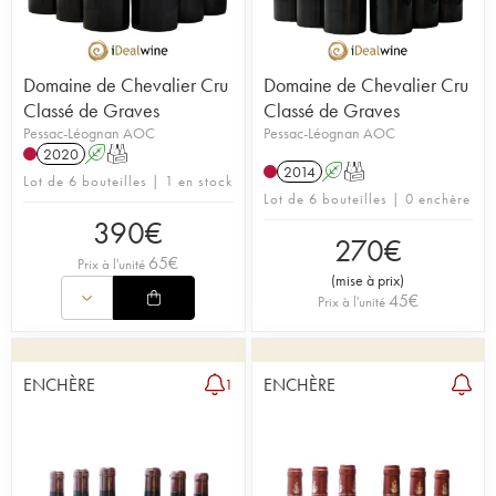
Domaine de Chevalier Cru
Domaine de Chevalier Cru
Classé de Graves
Classé de Graves
Pessac-Léognan AOC
Pessac-Léognan AOC
2020
A
T
2014
A
T
Lot de 6 bouteilles | 1 en stock
Lot de 6 bouteilles | 0 enchère
390
€
270
€
65
€
Prix à l'unité
(
mise à prix
)
45
€
Prix à l'unité
ENCHÈRE
ENCHÈRE
1