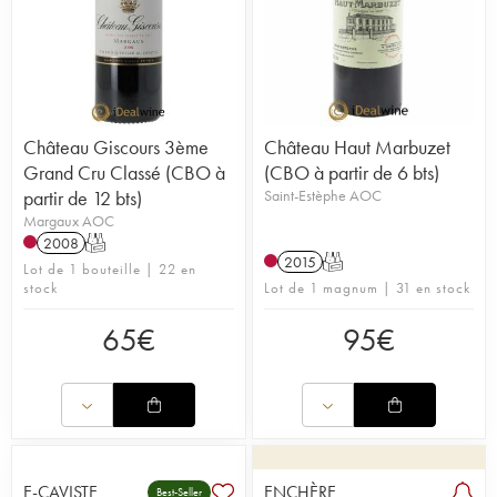
Château Giscours 3ème
Château Haut Marbuzet
Grand Cru Classé (CBO à
(CBO à partir de 6 bts)
partir de 12 bts)
Saint-Estèphe AOC
Margaux AOC
2008
T
2015
T
Lot de 1 bouteille | 22 en
stock
Lot de 1 magnum | 31 en stock
65
€
95
€
E-CAVISTE
ENCHÈRE
Best-Seller