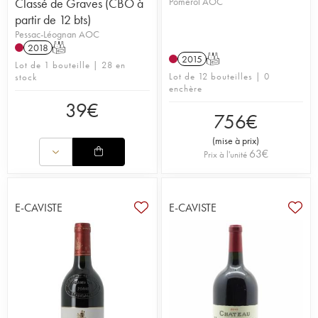
Classé de Graves (CBO à
Pomerol AOC
partir de 12 bts)
Pessac-Léognan AOC
2018
T
2015
T
Lot de 1 bouteille | 28 en
Lot de 12 bouteilles | 0
stock
enchère
39
€
756
€
(
mise à prix
)
63
€
Prix à l'unité
E-CAVISTE
E-CAVISTE