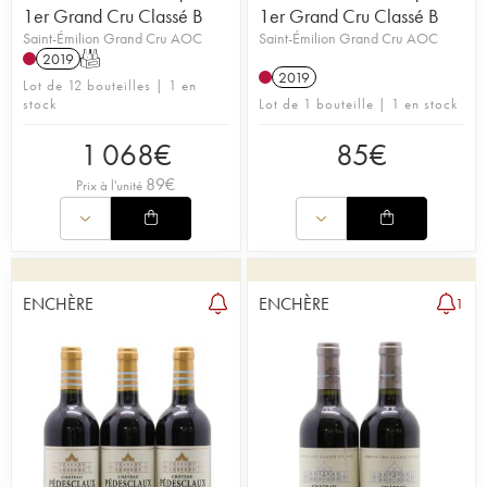
1er Grand Cru Classé B
1er Grand Cru Classé B
Saint-Émilion Grand Cru AOC
Saint-Émilion Grand Cru AOC
2019
T
2019
Lot de 12 bouteilles | 1 en
stock
Lot de 1 bouteille | 1 en stock
1 068
€
85
€
89
€
Prix à l'unité
ENCHÈRE
ENCHÈRE
1