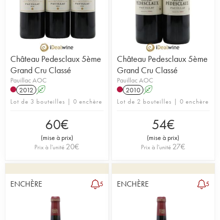
Château Pedesclaux 5ème
Château Pedesclaux 5ème
Grand Cru Classé
Grand Cru Classé
Pauillac AOC
Pauillac AOC
2012
A
2010
A
Lot de 3 bouteilles | 0 enchère
Lot de 2 bouteilles | 0 enchère
60
€
54
€
(
mise à prix
)
(
mise à prix
)
20
€
27
€
Prix à l'unité
Prix à l'unité
ENCHÈRE
ENCHÈRE
5
5