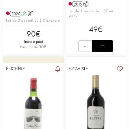
2015
T
Lot de 1 bouteille | 37 en
2020
A
S
stock
Lot de 3 bouteilles | 0 enchère
49
€
90
€
(
mise à prix
)
30
€
Prix à l'unité
ENCHÈRE
E-CAVISTE