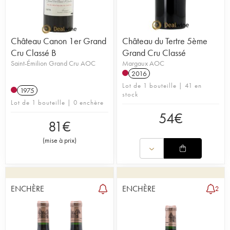
Château Canon 1er Grand
Château du Tertre 5ème
Cru Classé B
Grand Cru Classé
Saint-Émilion Grand Cru AOC
Margaux AOC
2016
Lot de 1 bouteille | 41 en
1975
stock
Lot de 1 bouteille | 0 enchère
54
€
81
€
(
mise à prix
)
ENCHÈRE
ENCHÈRE
2