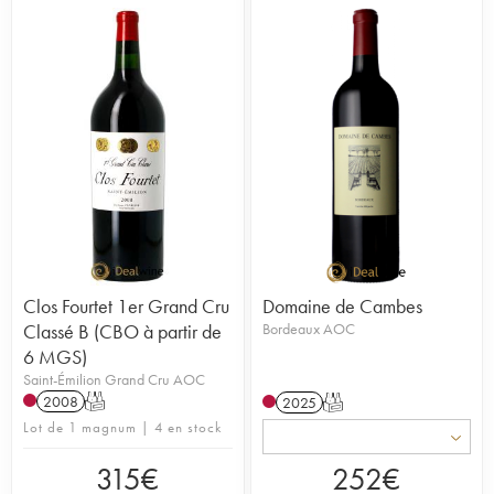
Clos Fourtet 1er Grand Cru
Domaine de Cambes
Classé B (CBO à partir de
Bordeaux AOC
6 MGS)
Saint-Émilion Grand Cru AOC
2008
T
2025
T
Lot de 1 magnum | 4 en stock
315
€
252
€