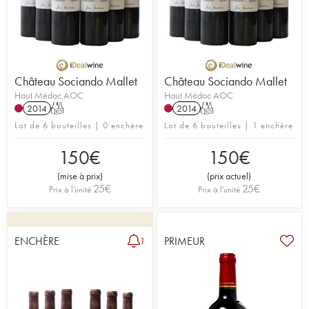
Château Sociando Mallet
Château Sociando Mallet
Haut Médoc AOC
Haut Médoc AOC
2014
T
2014
T
Lot de 6 bouteilles | 0 enchère
Lot de 6 bouteilles | 1 enchère
150
€
150
€
(
mise à prix
)
(
prix actuel
)
25
€
25
€
Prix à l'unité
Prix à l'unité
ENCHÈRE
PRIMEUR
1