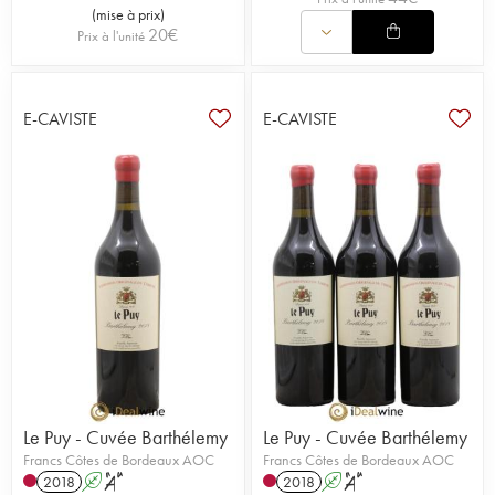
(
mise à prix
)
20
€
Prix à l'unité
E-CAVISTE
E-CAVISTE
Le Puy - Cuvée Barthélemy
Le Puy - Cuvée Barthélemy
Francs Côtes de Bordeaux AOC
Francs Côtes de Bordeaux AOC
2018
A
S
2018
A
S