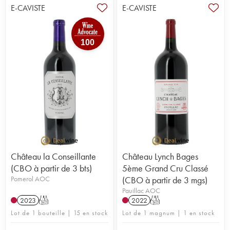
E-CAVISTE
E-CAVISTE
100
Château la Conseillante
Château Lynch Bages
(CBO à partir de 3 bts)
5ème Grand Cru Classé
Pomerol AOC
(CBO à partir de 3 mgs)
Pauillac AOC
2023
T
2022
T
Lot de 1 bouteille | 15 en stock
Lot de 1 magnum | 1 en stock