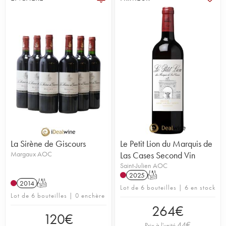
La Sirène de Giscours
Le Petit Lion du Marquis de
Margaux AOC
Las Cases Second Vin
Saint-Julien AOC
2025
T
2014
T
Lot de 6 bouteilles | 6 en stock
Lot de 6 bouteilles | 0 enchère
264
€
120
€
44
€
Prix à l'unité