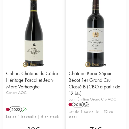
Cahors Château du Cèdre
Château Beau-Séjour
Héritage Pascal et Jean-
Bécot 1er Grand Cru
Marc Verhaeghe
Classé B (CBO à partir de
Cahors AOC
12 bts)
Saint-Émilion Grand Cru AOC
2018
T
2022
A
Lot de 1 bouteille | 52 en
Lot de 1 bouteille | 6 en stock
stock