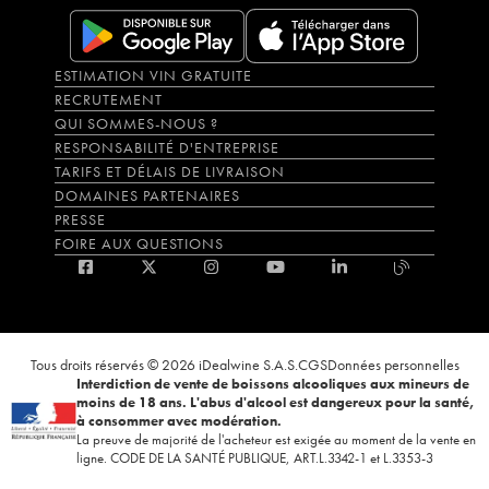
ESTIMATION VIN GRATUITE
RECRUTEMENT
QUI SOMMES-NOUS ?
RESPONSABILITÉ D'ENTREPRISE
TARIFS ET DÉLAIS DE LIVRAISON
DOMAINES PARTENAIRES
PRESSE
FOIRE AUX QUESTIONS
Tous droits réservés © 2026 iDealwine S.A.S.
CGS
Données personnelles
Interdiction de vente de boissons alcooliques aux mineurs de
moins de 18 ans. L'abus d'alcool est dangereux pour la santé,
à consommer avec modération.
La preuve de majorité de l'acheteur est exigée au moment de la vente en
ligne. CODE DE LA SANTÉ PUBLIQUE, ART.L.3342-1 et L.3353-3