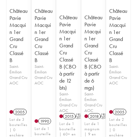
Château
Château
Château
Château
Château
Pavie
Pavie
Pavie
Pavie
Pavie
Macqui
Macqui
Macqui
Macqui
Macqui
n 1er
n 1er
n 1er
n 1er
n 1er
Grand
Grand
Grand
Grand
Grand
Cru
Cru
Cru
Cru
Cru
Classé
Classé
Classé
Classé
Classé
B
B
B
B (CBO
B (CBO
Saint-
Saint-
Saint-
Émilion
Émilion
Émilion
à partir
à partir
Grand Cru
Grand Cru
Grand Cru
de 12
de 6
AOC
AOC
AOC
bts)
mgs)
Saint-
Saint-
Émilion
Émilion
Grand Cru
Grand Cru
AOC
AOC
2005
2005
2015
T
2018
T
Lot de 3
Lot de 2
1990
Lot de 1
Lot de 1
bouteilles
bouteilles
Lot de 1
bouteille
magnum
| 0
| 0
bouteille
| 60+ en
| 9 en
enchère
enchère