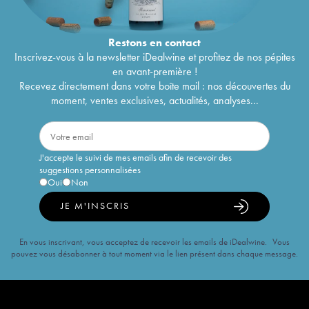
Restons en
contact
Inscrivez-vous à la newsletter iDealwine et profitez de nos pépites
en avant-première !
Recevez directement dans votre boîte mail : nos découvertes du
moment, ventes exclusives, actualités, analyses...
J'accepte le suivi de mes emails afin de recevoir des
suggestions personnalisées
Oui
Non
JE M'INSCRIS
En vous inscrivant, vous acceptez de recevoir les emails de iDealwine. Vous
pouvez vous désabonner à tout moment via le lien présent dans chaque message.