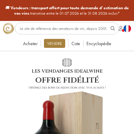
🚚
Vendeurs :
transport offert pour toute demande d’estimation de
vos vins
transmise entre le 01.07.2026 et le 31.08.2026 inclus*
Acheter
Cote
Encyclopédie
VENDRE
LES VENDANGES IDEALWINE
offre fidélité
Obtenez des bons de réduction avec vos achats !