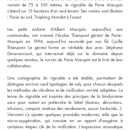
variant de 75 à 100 mètres, le vignoble de Pavie Macquin 
s'étend sur 15 hectares d'un seul tenant. Ses voisins sont illustres 
: Pavie au sud, Troplong Mondot à l'ouest. 
Les petits enfants d'Albert Macquin, aujourd'hui aux 
commandes, ont nommé Nicolas Thienpont gérant de Pavie-
Macquin en 1994, aujourd’hui secondé par son fils Cyrille 
Thienpont. Le gérant forme un véritable duo avec Stéphane 
Derenoncourt, qui intervenait déjà sur le domaine depuis 
quelques années, le succès de Pavie Macquin est le fruit de leur 
collaboration. 
Une cartographie du vignoble a été établie, permettant de 
distinguer environ neuf typologies de sols, pour chacun desquels 
les méthodes de viticulture et de vinification ont été adaptées. La 
tenue du vignoble est inspirée des principes de la biodynamie 
sans pour autant en prétendre le label (tisanes, décoctions, 
infusions, compost, maîtrise des rendements, aucun herbicide...). 
Viennent s'y ajouter quelques procédés modernes, telle que la 
micro-oxygénation, qui consiste en un apport d'oxygène à 
certaines étapes clé de la vinification. L'expression aromatique 