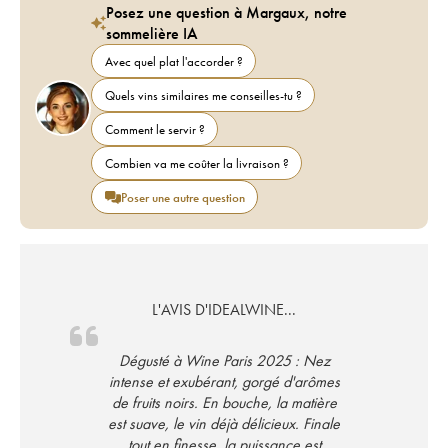
Posez une question à Margaux, notre
sommelière IA
Avec quel plat l'accorder ?
Quels vins similaires me conseilles-tu ?
Comment le servir ?
Combien va me coûter la livraison ?
Poser une autre question
L'AVIS D'IDEALWINE...
Dégusté à Wine Paris 2025 : Nez
intense et exubérant, gorgé d'arômes
de fruits noirs. En bouche, la matière
est suave, le vin déjà délicieux. Finale
tout en finesse, la puissance est