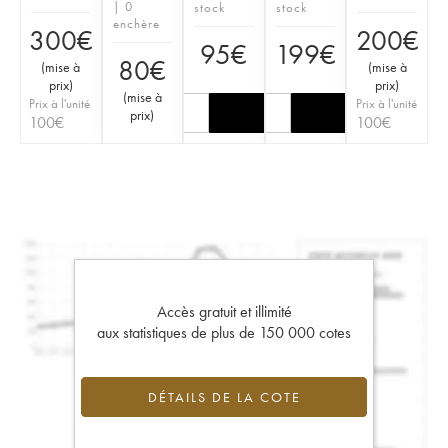
| 0
stock
stock
enchère
300
€
200
€
95
€
199
€
80
€
(
mise à
(
mise à
prix
)
prix
)
(
mise à
Prix à l'unité
Prix à l'unité
prix
)
100
€
100
€
Accès gratuit et illimité
aux statistiques de plus de 150 000 cotes
DÉTAILS DE LA COTE