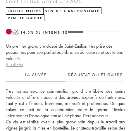
Saint-Émilion Grand Cru AOC
FRUITS NOIRS
VIN DE GASTRONOMIE
VIN DE GARDE
T
14.5
%
3
L
INTENSITÉ
Un premier grand cru classé de Saint-Emilion très prisé des
passionnés pour son parfait équilibre, sa délicatesse et ses tanins
veloutés.
Plus d'infos
LA CUVÉE
DÉGUSTATION ET GARDE
Très harmonieux, ce saint-émilion grand cru libère des tanins 
veloutés et offre en bouche des arômes explosifs de fruits noirs. 
Tout y est : finesse, harmonie, intensité et profondeur. De quoi 
saluer ce fruit de la collaboration entre le gérant Nicolas 
Thienpont et l’œnologue conseil Stéphane Derenoncourt. 
Ce vin est réalisé avec le plus grand soin depuis le travail aux 
vignes jusqu’à la mise en bouteille. Le château travaille selon des 