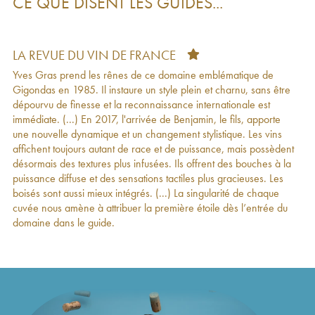
CE QUE DISENT LES GUIDES...
Saintes Vierges Famille Gras
2020
Châteauneuf-du-Pape Santa Duc (Domaine) Le
45
€
Pied de Baud Famille Gras
2020
Côtes-du-Rhône Santa Duc (Domaine) Le Serre
21
€
LA REVUE DU VIN DE FRANCE
du Rieu Famille Gras
2020
Yves Gras prend les rênes de ce domaine emblématique de
Gigondas Santa Duc (Domaine) Hautes
38
€
Gigondas en 1985. Il instaure un style plein et charnu, sans être
Garrigues Famille Gras
2019
dépourvu de finesse et la reconnaissance internationale est
Châteauneuf-du-Pape Santa Duc (Domaine)
39
€
immédiate. (...) En 2017, l'arrivée de Benjamin, le fils, apporte
Habemus Papam Famille Gras
2019
une nouvelle dynamique et un changement stylistique. Les vins
Gigondas Santa Duc (Domaine) Clos Derrière
38
€
affichent toujours autant de race et de puissance, mais possèdent
Vieille Famille Gras
2019
désormais des textures plus infusées. Ils offrent des bouches à la
Châteauneuf-du-Pape Santa Duc (Domaine) Le
63
€
puissance diffuse et des sensations tactiles plus gracieuses. Les
Crau Ouest Famille Gras
2019
boisés sont aussi mieux intégrés. (...) La singularité de chaque
Châteauneuf-du-Pape Santa Duc (Domaine) Les
52
€
cuvée nous amène à attribuer la première étoile dès l’entrée du
Saintes Vierges Famille Gras
2019
domaine dans le guide.
Châteauneuf-du-Pape Santa Duc (Domaine) Le
45
€
Pied de Baud Famille Gras
2019
Gigondas Santa Duc (Domaine) Aux Lieux dits
25
€
Famille Gras
2019
Gigondas Santa Duc (Domaine) Hautes
40
€
Garrigues Famille Gras
2018
Côtes-du-Rhône Santa Duc (Domaine) Les
16
€