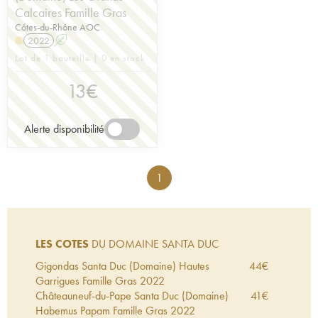
Calcaires Famille Gras
Côtes-du-Rhône AOC
2022
A
Lot de 1 bouteille | 0 en stock
13
€
Alerte disponibilité
1
LES COTES
DU DOMAINE SANTA DUC
Gigondas Santa Duc (Domaine) Hautes
44
€
Garrigues Famille Gras
2022
Châteauneuf-du-Pape Santa Duc (Domaine)
41
€
Habemus Papam Famille Gras
2022