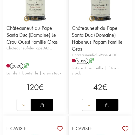
Châteauneuf-du-Pape
Châteauneuf-du-Pape
Santa Duc (Domaine) Le
Santa Duc (Domaine)
Crau Ouest Famille Gras
Habemus Papam Famille
Châteauneuf-du-Pape AOC
Gras
Châteauneuf-du-Pape AOC
2022
A
2020
A
Lot de 1 bouteille | 36 en
Lot de 1 bouteille | 6 en stock
stock
120
€
42
€
E-CAVISTE
E-CAVISTE