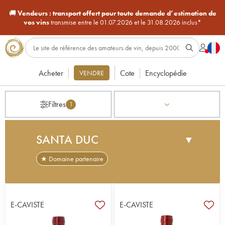
🚚
Vendeurs :
transport offert pour toute demande d’estimation de
vos vins
transmise entre le 01.07.2026 et le 31.08.2026 inclus*
Acheter
Cote
Encyclopédie
VENDRE
Filtres
1
SANTA DUC
▼
★ Domaine partenaire
Dans un cadre idyllique et à couper le souffle, le
Domaine Santa Duc, dont le nom signifie « hibou
Grand Duc » en provençal, réalise des vins racés,
E-CAVISTE
E-CAVISTE
purs et élégants au pied des Dentelles de
Montmirail. Situé sur l'appellation Gigondas,