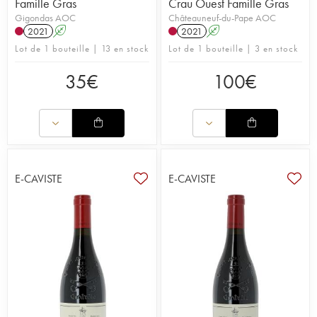
Famille Gras
Crau Ouest Famille Gras
Gigondas AOC
Châteauneuf-du-Pape AOC
2021
A
2021
A
Lot de 1 bouteille | 13 en stock
Lot de 1 bouteille | 3 en stock
35
€
100
€
E-CAVISTE
E-CAVISTE