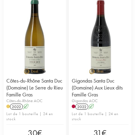
Côtes-du-Rhône Santa Duc
Gigondas Santa Duc
(Domaine) Le Serre du Rieu
(Domaine) Aux Lieux dits
Famille Gras
Famille Gras
Côtes-du-Rhône AOC
Gigondas AOC
2022
A
2022
A
Lot de 1 bouteille | 24 en
Lot de 1 bouteille | 24 en
stock
stock
30
€
31
€