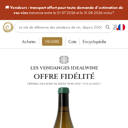
🚚
Vendeurs :
transport offert pour toute demande d’estimation de
vos vins
transmise entre le 01.07.2026 et le 31.08.2026 inclus*
Acheter
Cote
Encyclopédie
VENDRE
LES VENDANGES IDEALWINE
offre fidélité
Obtenez des bons de réduction avec vos achats !