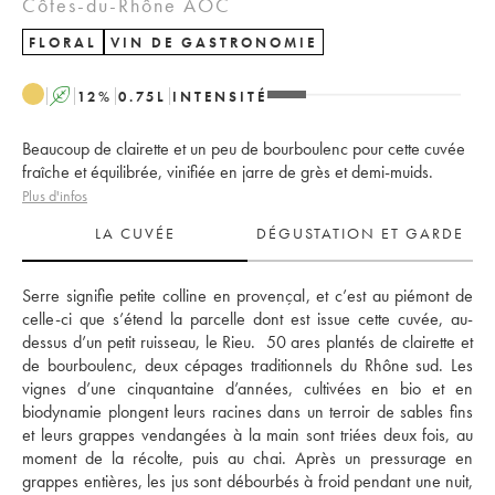
Côtes-du-Rhône AOC
FLORAL
VIN DE GASTRONOMIE
A
12
%
0.75
L
INTENSITÉ
Beaucoup de clairette et un peu de bourboulenc pour cette cuvée
fraîche et équilibrée, vinifiée en jarre de grès et demi-muids.
Plus d'infos
LA CUVÉE
DÉGUSTATION ET GARDE
Serre signifie petite colline en provençal, et c’est au piémont de 
celle-ci que s’étend la parcelle dont est issue cette cuvée, au-
dessus d’un petit ruisseau, le Rieu.  50 ares plantés de clairette et 
de bourboulenc, deux cépages traditionnels du Rhône sud. Les 
vignes d’une cinquantaine d’années, cultivées en bio et en 
biodynamie plongent leurs racines dans un terroir de sables fins 
et leurs grappes vendangées à la main sont triées deux fois, au 
moment de la récolte, puis au chai. Après un pressurage en 
grappes entières, les jus sont débourbés à froid pendant une nuit, 