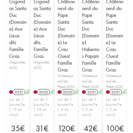
Gigond
Gigond
Château
Château
Château
as Santa
as Santa
neuf-du-
neuf-du-
neuf-du-
Duc
Duc
Pape
Pape
Pape
(Domain
(Domain
Santa
Santa
Santa
e) Aux
e) Aux
Duc
Duc
Duc
Lieux
Lieux
(Domain
(Domain
(Domain
dits
dits
e) Le
e)
e) Le
Famille
Famille
Crau
Habemu
Crau
Gras
Gras
Ouest
s Papam
Ouest
Gigondas
Gigondas
Famille
Famille
Famille
AOC
AOC
Gras
Gras
Gras
Châteaun
Châteaun
Châteaun
euf-du-
euf-du-
euf-du-
Pape AOC
Pape AOC
Pape AOC
2021
A
2022
A
2020
A
2021
A
2021
A
Lot de 1
Lot de 1
Lot de 1
Lot de 1
Lot de 1
bouteille
bouteille
bouteille
bouteille
bouteille
| 13 en
| 24 en
| 6 en
| 5 en
| 3 en
stock
stock
stock
stock
stock
35
€
31
€
120
€
42
€
100
€