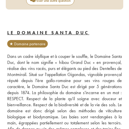
Poser une autre question
LE DOMAINE SANTA DUC
★ Domaine partenaire
Dans un cadre idyllique et à couper le souffle, le Domaine Santa 
Duc, dont le nom signifie « hibou Grand Duc » en provençal, 
réalise des vins racés, purs et élégants au pied des Dentelles de 
Montmirail. Situé sur l'appellation Gigondas, vignoble provençal 
réputé depuis l'ère gallo-romaine pour ses vins rouges de 
caractère, le Domaine Santa Duc est dirigé par 5 générations 
depuis 1874. La philosophie du domaine s'incarne en un mot : 
RESPECT. Respect de la plante qu'il soigne avec douceur et 
bienveillance. Respect de la biodiversité et de la vie des sols. Le 
domaine est donc dirigé selon des méthodes de viticulture 
biologique et biodynamique. Les baies sont vendangées à la 
main, égrappées partiellement ou totalement selon les terroirs. 
Afin de donner au vin des arômes complexes et des tanins fins, 