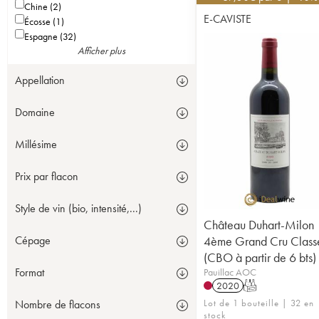
Chine (2)
E-CAVISTE
Écosse (1)
Espagne (32)
Afficher plus
Appellation
Domaine
Millésime
Prix par flacon
Style de vin (bio, intensité,...)
Château Duhart-Milon
4ème Grand Cru Class
Cépage
(CBO à partir de 6 bts)
Format
Pauillac AOC
2020
T
Lot de 1 bouteille | 32 en
Nombre de flacons
stock