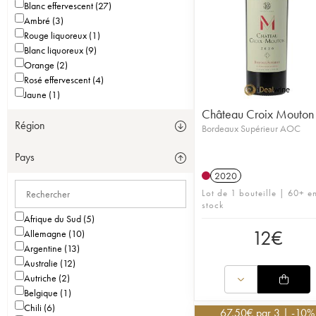
Blanc effervescent (27)
Ambré (3)
Rouge liquoreux (1)
Blanc liquoreux (9)
Orange (2)
Rosé effervescent (4)
Jaune (1)
Château Croix Mouton
Région
Bordeaux Supérieur AOC
Pays
2020
Lot de 1 bouteille | 60+ e
stock
Afrique du Sud (5)
12
€
Allemagne (10)
Argentine (13)
Australie (12)
Autriche (2)
Belgique (1)
Chili (6)
67,50
€
par 3 | -10%