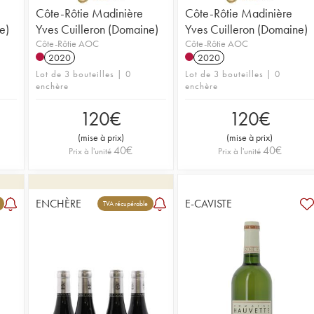
Côte-Rôtie Madinière
Côte-Rôtie Madinière
e)
Yves Cuilleron (Domaine)
Yves Cuilleron (Domaine)
Côte-Rôtie AOC
Côte-Rôtie AOC
2020
2020
Lot de 3 bouteilles | 0
Lot de 3 bouteilles | 0
enchère
enchère
120
€
120
€
(
mise à prix
)
(
mise à prix
)
40
€
40
€
Prix à l'unité
Prix à l'unité
ENCHÈRE
E-CAVISTE
TVA récupérable