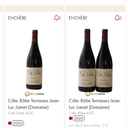
ENCHÈRE
ENCHÈRE
3
2
2
Côte-Rôtie Terrasses Jean-
Côte-Rôtie Terrasses Jean-
Luc Jamet (Domaine)
Luc Jamet (Domaine)
Côte-Rôtie AOC
Côte-Rôtie AOC
2020
2020
Lot de 2 bouteilles | 0