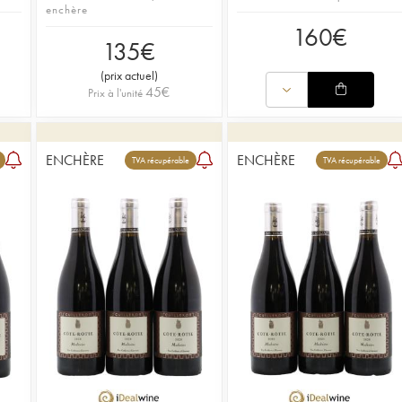
enchère
160
€
135
€
(
prix actuel
)
45
€
Prix à l'unité
ENCHÈRE
ENCHÈRE
TVA récupérable
TVA récupérable