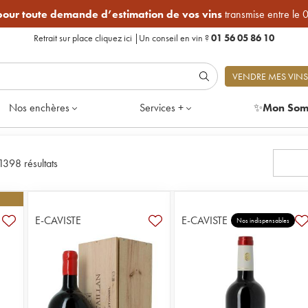
 pour toute demande d’estimation de vos vins
transmise entre le 
Retrait sur place
cliquez ici
|
Un conseil en vin ?
01 56 05 86 10
VENDRE MES VINS
Nos enchères
Services +
✨
Mon Som
1398 résultats
E-CAVISTE
E-CAVISTE
Nos indispensables