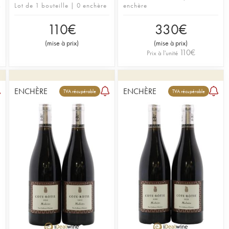
Lot de 1 bouteille | 0 enchère
enchère
110
€
330
€
(
mise à prix
)
(
mise à prix
)
110
€
Prix à l'unité
ENCHÈRE
ENCHÈRE
TVA récupérable
TVA récupérable