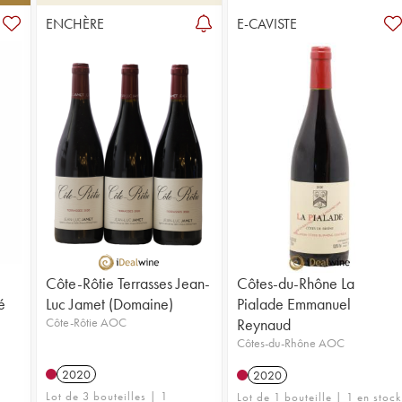
ENCHÈRE
E-CAVISTE
Côte-Rôtie Terrasses Jean-
Côtes-du-Rhône La
é
Luc Jamet (Domaine)
Pialade Emmanuel
Côte-Rôtie AOC
Reynaud
Côtes-du-Rhône AOC
2020
2020
Lot de 3 bouteilles | 1
Lot de 1 bouteille | 1 en stock