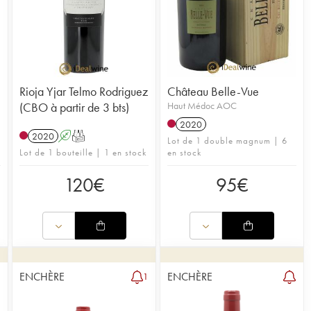
Rioja Yjar Telmo Rodriguez
Château Belle-Vue
(CBO à partir de 3 bts)
Haut Médoc AOC
2020
2020
A
T
Lot de 1 double magnum | 6
Lot de 1 bouteille | 1 en stock
en stock
120
€
95
€
ENCHÈRE
ENCHÈRE
1
1