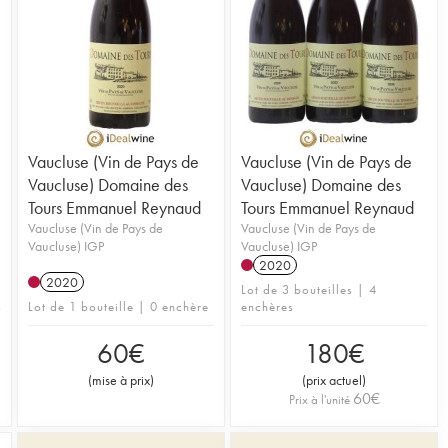
Vaucluse (Vin de Pays de
Vaucluse (Vin de Pays de
Vaucluse) Domaine des
Vaucluse) Domaine des
Tours Emmanuel Reynaud
Tours Emmanuel Reynaud
Vaucluse (Vin de Pays de
Vaucluse (Vin de Pays de
Vaucluse) IGP
Vaucluse) IGP
2020
2020
Lot de 3 bouteilles | 4
Lot de 1 bouteille | 0 enchère
enchères
60
€
180
€
(
mise à prix
)
(
prix actuel
)
60
€
Prix à l'unité