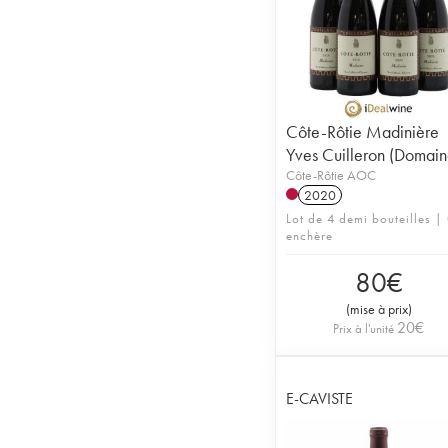
Côte-Rôtie Madinière
Yves Cuilleron (Domain
Côte-Rôtie AOC
2020
Lot de 4 demi bouteilles |
enchère
80
€
(
mise à prix
)
20
€
Prix à l'unité
E-CAVISTE