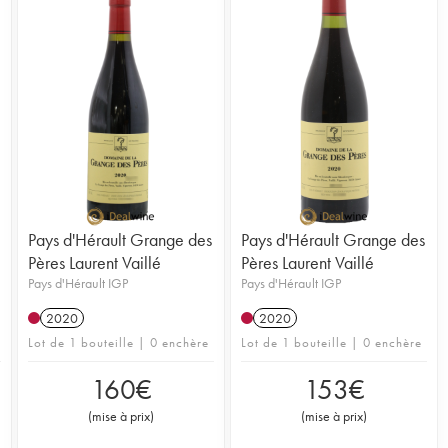
Pays d'Hérault Grange des
Pays d'Hérault Grange des
Pères Laurent Vaillé
Pères Laurent Vaillé
Pays d'Hérault IGP
Pays d'Hérault IGP
2020
2020
Lot de 1 bouteille | 0 enchère
Lot de 1 bouteille | 0 enchère
160
€
153
€
(
mise à prix
)
(
mise à prix
)