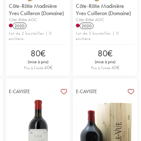
Côte-Rôtie Madinière
Côte-Rôtie Madinière
Yves Cuilleron (Domaine)
Yves Cuilleron (Domaine)
Côte-Rôtie AOC
Côte-Rôtie AOC
2020
2020
Lot de 2 bouteilles | 0
Lot de 2 bouteilles | 0
enchère
enchère
80
€
80
€
(
mise à prix
)
(
mise à prix
)
40
€
40
€
Prix à l'unité
Prix à l'unité
E-CAVISTE
E-CAVISTE