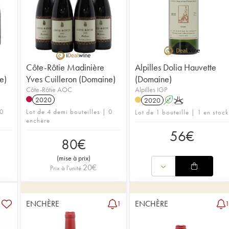
Côte-Rôtie Madinière
Alpilles Dolia Hauvette
e)
Yves Cuilleron (Domaine)
(Domaine)
Côte-Rôtie AOC
Alpilles IGP
2020
2020
A
K
 0
Lot de 4 demi bouteilles | 0
Lot de 1 bouteille | 1 en stock
enchère
56
€
80
€
(
mise à prix
)
20
€
Prix à l'unité
ENCHÈRE
ENCHÈRE
1