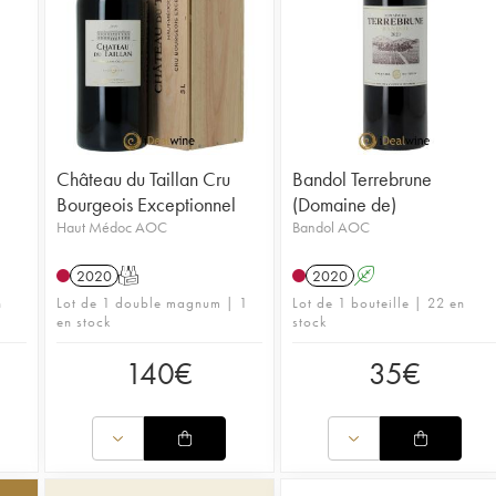
Château du Taillan Cru
Bandol Terrebrune
Bourgeois Exceptionnel
(Domaine de)
Haut Médoc AOC
Bandol AOC
2020
T
2020
A
n
Lot de 1 double magnum | 1
Lot de 1 bouteille | 22 en
en stock
stock
140
€
35
€