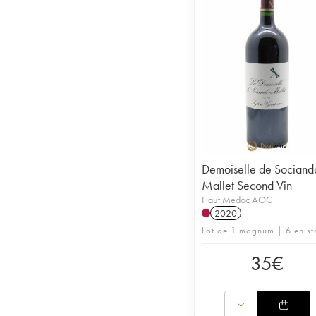
Demoiselle de Sociand
Mallet Second Vin
Haut Médoc AOC
2020
Lot de 1 magnum | 6 en st
35
€