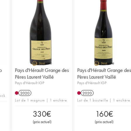
o
Pays d'Hérault Grange des
Pays d'Hérault Grange des
Pères Laurent Vaillé
Pères Laurent Vaillé
Pays d'Hérault IGP
Pays d'Hérault IGP
2020
2020
ock
Lot de 1 magnum | 1 enchère
Lot de 1 bouteille | 1 enchère
330
€
160
€
(
prix actuel
)
(
prix actuel
)