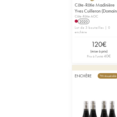
Côte-Rôtie Madinière
Yves Cuilleron (Domain
Côte-Rôtie AOC
2020
Lot de 3 bouteilles | 0
enchère
120
€
(
mise à prix
)
40
€
Prix à l'unité
ENCHÈRE
TVA récupérable