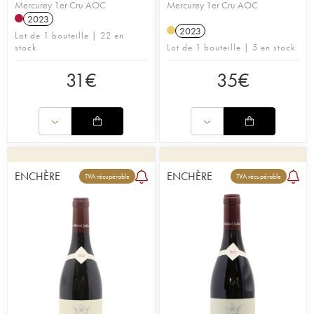
Mercurey 1er Cru AOC
Mercurey 1er Cru AOC
2023
2023
Lot de 1 bouteille | 22 en
stock
Lot de 1 bouteille | 5 en stock
31
€
35
€
ENCHÈRE
ENCHÈRE
TVA récupérable
TVA récupérable