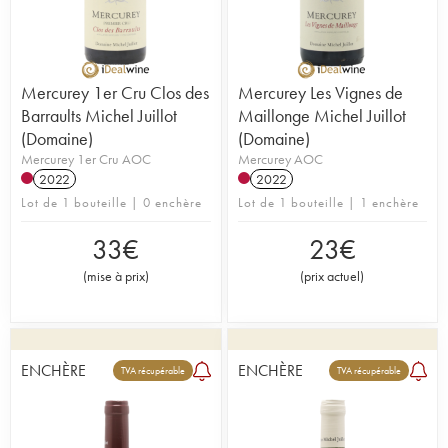
Mercurey 1er Cru Clos des
Mercurey Les Vignes de
Barraults Michel Juillot
Maillonge Michel Juillot
(Domaine)
(Domaine)
Mercurey 1er Cru AOC
Mercurey AOC
2022
2022
Lot de 1 bouteille | 0 enchère
Lot de 1 bouteille | 1 enchère
33
€
23
€
(
mise à prix
)
(
prix actuel
)
ENCHÈRE
ENCHÈRE
TVA récupérable
TVA récupérable