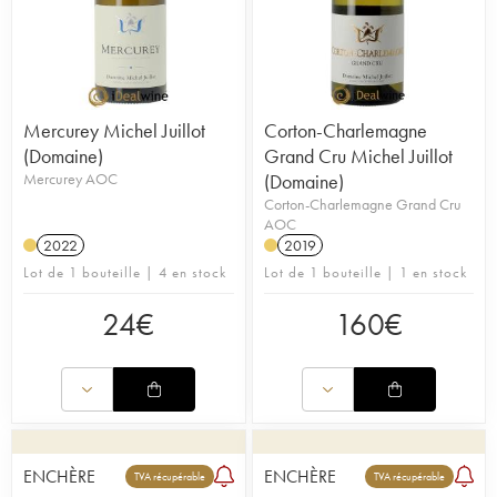
Mercurey Michel Juillot
Corton-Charlemagne
(Domaine)
Grand Cru Michel Juillot
Mercurey AOC
(Domaine)
Corton-Charlemagne Grand Cru
AOC
2022
2019
Lot de 1 bouteille | 4 en stock
Lot de 1 bouteille | 1 en stock
24
€
160
€
ENCHÈRE
ENCHÈRE
TVA récupérable
TVA récupérable