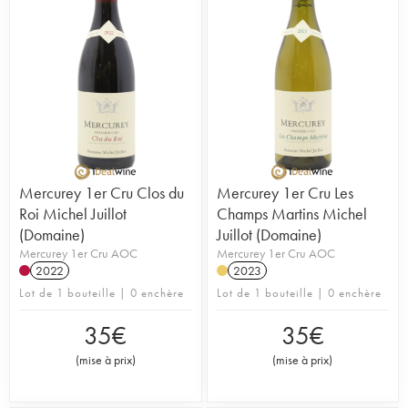
Mercurey 1er Cru Clos du
Mercurey 1er Cru Les
Roi Michel Juillot
Champs Martins Michel
(Domaine)
Juillot (Domaine)
Mercurey 1er Cru AOC
Mercurey 1er Cru AOC
2022
2023
Lot de 1 bouteille | 0 enchère
Lot de 1 bouteille | 0 enchère
35
€
35
€
(
mise à prix
)
(
mise à prix
)