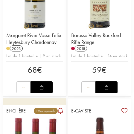
Margaret River Vasse Felix
Barossa Valley Rockford
Heytesbury Chardonnay
Rifle Range
2023
2018
Lot de 1 bouteille | 9 en stock
Lot de 1 bouteille | 14 en stock
68
€
59
€
ENCHÈRE
E-CAVISTE
TVA récupérable