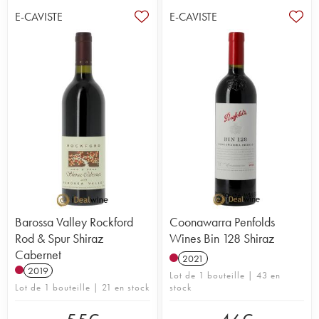
E-CAVISTE
E-CAVISTE
Barossa Valley Rockford
Coonawarra Penfolds
Rod & Spur Shiraz
Wines Bin 128 Shiraz
Cabernet
2021
2019
Lot de 1 bouteille | 43 en
Lot de 1 bouteille | 21 en stock
stock