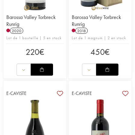
Barossa Valley Torbreck
Barossa Valley Torbreck
Runrig
Runrig
2020
2018
Lot de 1 bouteille | 5 en stock
Lot de 1 magnum | 2 en stock
220
€
450
€
E-CAVISTE
E-CAVISTE