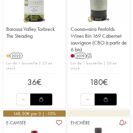
Barossa Valley Torbreck
Coonawarra Penfolds
The Steading
Wines Bin 169 Cabernet
sauvignon (CBO à partir de
6 bts)
2022
2019
T
Lot de 1 bouteille | 23 en
Lot de 1 bouteille | 20 en
stock
stock
36
€
180
€
148,50
€
par 3 | -10%
E-CAVISTE
ENCHÈRE
5