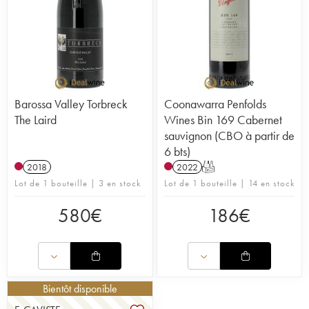
Barossa Valley Torbreck
Coonawarra Penfolds
The Laird
Wines Bin 169 Cabernet
sauvignon (CBO à partir de
6 bts)
2018
2022
T
Lot de 1 bouteille | 3 en stock
Lot de 1 bouteille | 14 en stock
580
€
186
€
Bientôt disponible