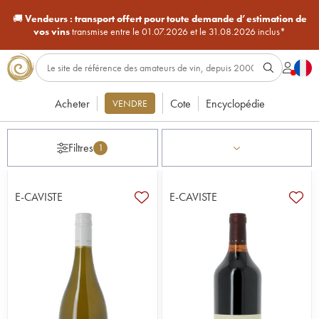
🚚
Vendeurs :
transport offert pour toute demande d’estimation de
vos vins
transmise entre le 01.07.2026 et le 31.08.2026 inclus*
Acheter
Cote
Encyclopédie
VENDRE
Filtres
1
E-CAVISTE
E-CAVISTE