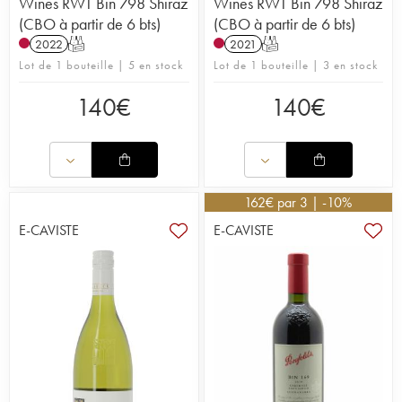
Wines RWT Bin 798 Shiraz
Wines RWT Bin 798 Shiraz
(CBO à partir de 6 bts)
(CBO à partir de 6 bts)
2022
T
2021
T
Lot de 1 bouteille | 5 en stock
Lot de 1 bouteille | 3 en stock
140
€
140
€
162
€
par 3 | -10%
E-CAVISTE
E-CAVISTE