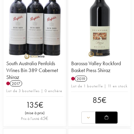
South Australia Penfolds
Barossa Valley Rockford
Wines Bin 389 Cabernet
Basket Press Shiraz
Shiraz
2019
2017
Lot de 1 bouteille | 11 en stock
Lot de 3 bouteilles | 0 enchère
85
€
135
€
(
mise à prix
)
45
€
Prix à l'unité