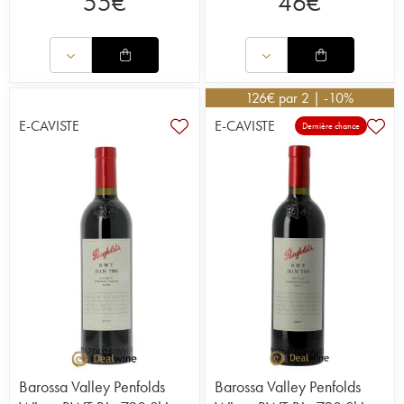
55
€
46
€
126
€
par 2 | -10%
E-CAVISTE
E-CAVISTE
Dernière chance
Barossa Valley Penfolds
Barossa Valley Penfolds