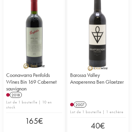
Coonawarra Penfolds
Barossa Valley
Wines Bin 169 Cabernet
Anaperenna Ben Glaetzer
sauvignon
2018
Lot de 1 bouteille | 10 en
2007
stock
Lot de 1 bouteille | 1 enchère
165
€
40
€