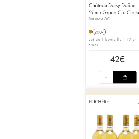
Château Doisy Daëne
2ème Grand Cru Class
Barsac AOC
2007
Lot de 1 bouteille | 10 en
stock
42
€
ENCHÈRE