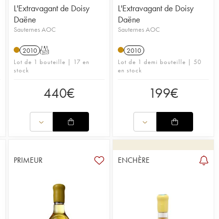
L'Extravagant de Doisy
L'Extravagant de Doisy
Daëne
Daëne
Sauternes AOC
Sauternes AOC
2010
T
2010
Lot de 1 bouteille | 17 en
Lot de 1 demi bouteille | 50
stock
en stock
440
€
199
€
PRIMEUR
ENCHÈRE