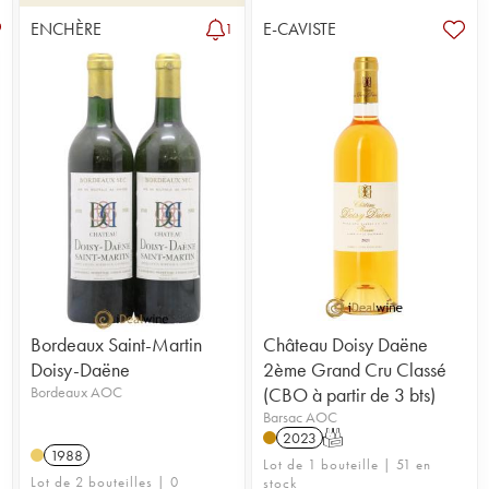
ENCHÈRE
E-CAVISTE
1
Bordeaux Saint-Martin
Château Doisy Daëne
Doisy-Daëne
2ème Grand Cru Classé
Bordeaux AOC
(CBO à partir de 3 bts)
Barsac AOC
2023
T
1988
Lot de 1 bouteille | 51 en
Lot de 2 bouteilles | 0
stock