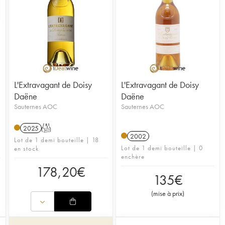
L'Extravagant de Doisy
L'Extravagant de Doisy
Daëne
Daëne
Sauternes AOC
Sauternes AOC
2025
T
2002
Lot de 1 demi bouteille | 18
Lot de 1 demi bouteille | 0
en stock
enchère
178,20
€
135
€
(
mise à prix
)