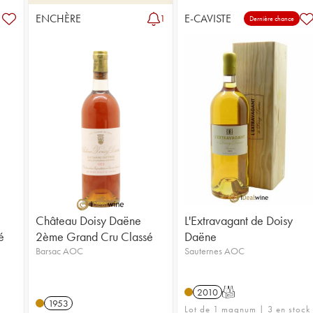
ENCHÈRE
E-CAVISTE
1
Dernière chance
Château Doisy Daëne
L'Extravagant de Doisy
é
2ème Grand Cru Classé
Daëne
Barsac AOC
Sauternes AOC
2010
T
1953
Lot de 1 magnum | 3 en stock