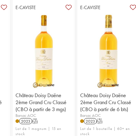
E-CAVISTE
E-CAVISTE
Château Doisy Daëne
Château Doisy Daëne
é
2ème Grand Cru Classé
2ème Grand Cru Classé
(CBO à partir de 3 mgs)
(CBO à partir de 6 bts)
Barsac AOC
Barsac AOC
2023
T
2023
T
Lot de 1 magnum | 15 en
Lot de 1 bouteille | 60+ en
stock
stock