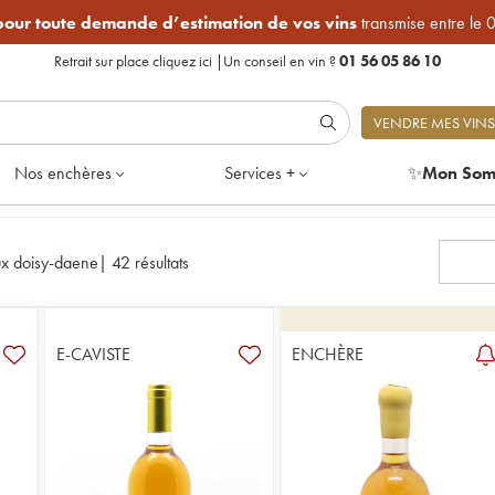
 pour toute demande d’estimation de vos vins
transmise entre le 
Retrait sur place
cliquez ici
|
Un conseil en vin ?
01 56 05 86 10
VENDRE MES VINS
Nos enchères
Services +
✨
Mon Som
x doisy-daene
|
42 résultats
E-CAVISTE
ENCHÈRE