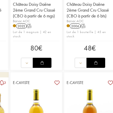
Château Doisy Daëne
Château Doisy Daëne
é
2ème Grand Cru Classé
2ème Grand Cru Classé
(CBO à partir de 6 mgs)
(CBO à partir de 6 bts)
Barsac AOC
Barsac AOC
2022
T
2006
T
Lot de 1 magnum | 42 en
Lot de 1 bouteille | 45 en
stock
stock
80
€
48
€
E-CAVISTE
E-CAVISTE
3