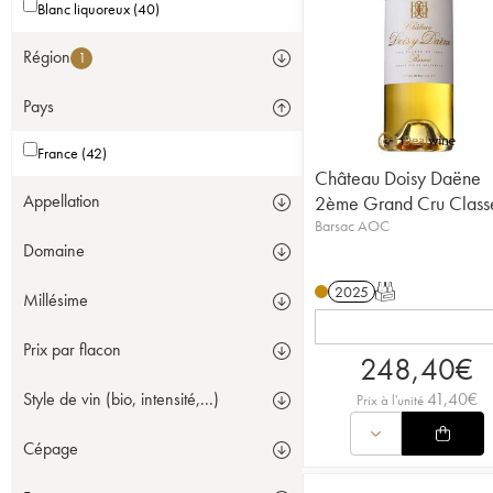
Blanc liquoreux (40)
Région
1
Pays
France (42)
Château Doisy Daëne
Appellation
2ème Grand Cru Class
Barsac AOC
Domaine
2025
T
Millésime
Prix par flacon
248,40
€
41,40
€
Style de vin (bio, intensité,...)
Prix à l'unité
Cépage