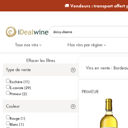
🚚
Vendeurs :
transport offert
Tous nos vins
Nos vins par région
Effacer les filtres
Vins en vente :
Bordeau
Type de vente
Enchère (11)
E-caviste (29)
PRIMEUR
Primeur (2)
Couleur
Rouge (1)
Blanc (1)