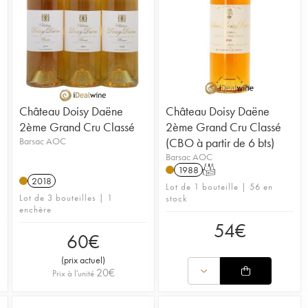
Château Doisy Daëne
Château Doisy Daëne
2ème Grand Cru Classé
2ème Grand Cru Classé
Barsac AOC
(CBO à partir de 6 bts)
Barsac AOC
1988
T
2018
Lot de 1 bouteille | 56 en
Lot de 3 bouteilles | 1
stock
enchère
54
€
60
€
(
prix actuel
)
20
€
Prix à l'unité