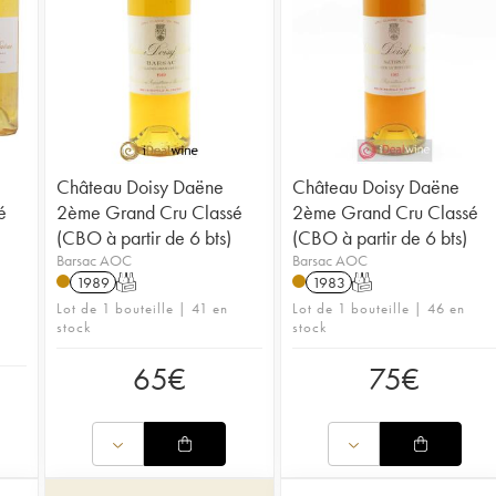
Château Doisy Daëne
Château Doisy Daëne
é
2ème Grand Cru Classé
2ème Grand Cru Classé
(CBO à partir de 6 bts)
(CBO à partir de 6 bts)
Barsac AOC
Barsac AOC
1989
T
1983
T
Lot de 1 bouteille | 41 en
Lot de 1 bouteille | 46 en
stock
stock
65
€
75
€