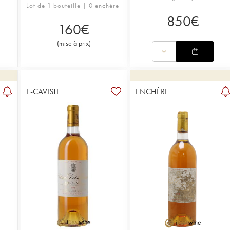
Lot de 1 bouteille | 0 enchère
850
€
160
€
(
mise à prix
)
E-CAVISTE
ENCHÈRE