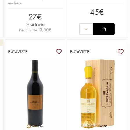
enchère
45
€
27
€
(
mise à prix
)
13,50
€
Prix à l'unité
E-CAVISTE
E-CAVISTE