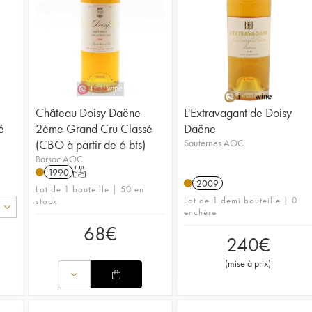
Château Doisy Daëne
L'Extravagant de Doisy
é
2ème Grand Cru Classé
Daëne
(CBO à partir de 6 bts)
Sauternes AOC
Barsac AOC
1990
T
2009
Lot de 1 bouteille | 50 en
Lot de 1 demi bouteille | 0
stock
enchère
68
€
240
€
(
mise à prix
)