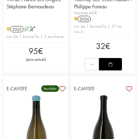
Stéphane Bernaudeau
Philippe Foreau
Vouvray AOC
2024
Lot de 1 bouteille | 37 en
2023
A
S
stock
Lot de 1 bouteille | 2 enchères
32
€
95
€
(
prix actuel
)
E-CAVISTE
E-CAVISTE
Best-Seller