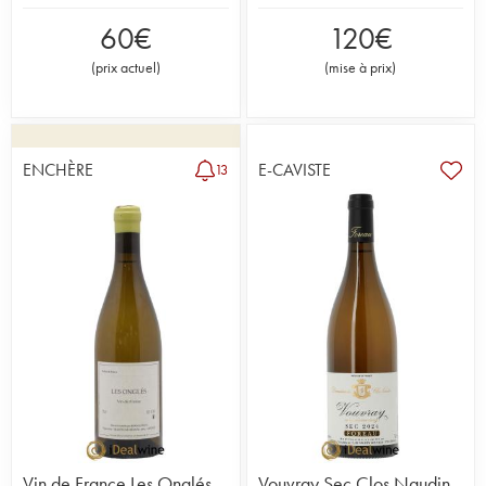
60
€
120
€
(
prix actuel
)
(
mise à prix
)
ENCHÈRE
E-CAVISTE
13
Vin de France Les Onglés
Vouvray Sec Clos Naudin -