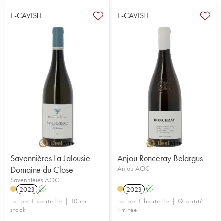
E-CAVISTE
E-CAVISTE
Savennières La Jalousie
Anjou Ronceray Belargus
Domaine du Closel
Anjou AOC
Savennières AOC
2023
A
2023
A
Lot de 1 bouteille | 10 en
Lot de 1 bouteille | Quantité
stock
limitée