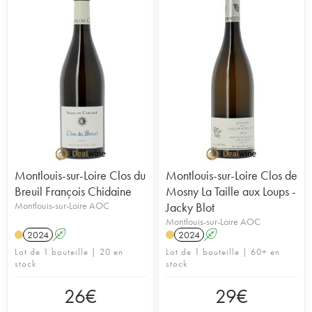
Montlouis-sur-Loire Clos du
Montlouis-sur-Loire Clos de
Breuil François Chidaine
Mosny La Taille aux Loups -
Montlouis-sur-Loire AOC
Jacky Blot
Montlouis-sur-Loire AOC
2024
A
2024
A
Lot de 1 bouteille | 20 en
Lot de 1 bouteille | 60+ en
stock
stock
26
€
29
€