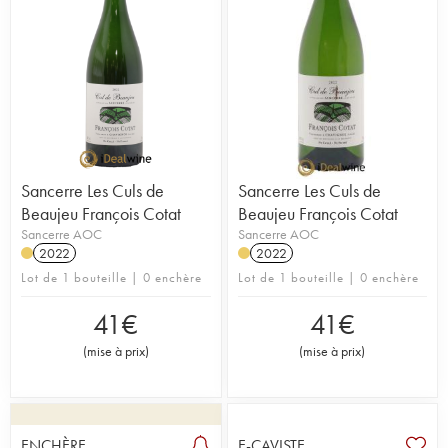
Sancerre Les Culs de
Sancerre Les Culs de
Beaujeu François Cotat
Beaujeu François Cotat
Sancerre AOC
Sancerre AOC
2022
2022
Lot de 1 bouteille | 0 enchère
Lot de 1 bouteille | 0 enchère
41
€
41
€
(
mise à prix
)
(
mise à prix
)
ENCHÈRE
E-CAVISTE