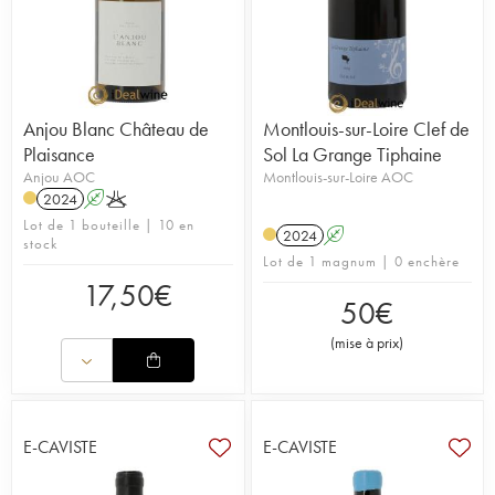
Anjou Blanc Château de
Montlouis-sur-Loire Clef de
Plaisance
Sol La Grange Tiphaine
Anjou AOC
Montlouis-sur-Loire AOC
2024
A
K
Lot de 1 bouteille | 10 en
2024
A
stock
Lot de 1 magnum | 0 enchère
17,50
€
50
€
(
mise à prix
)
E-CAVISTE
E-CAVISTE