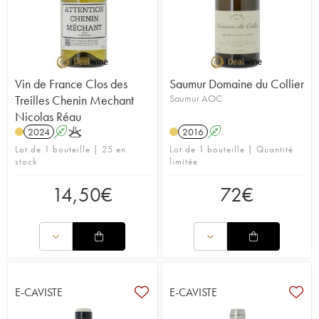
Vin de France Clos des
Saumur Domaine du Collier
Treilles Chenin Mechant
Saumur AOC
Nicolas Réau
2024
A
K
2016
A
Lot de 1 bouteille | 25 en
Lot de 1 bouteille | Quantité
stock
limitée
14,50
€
72
€
E-CAVISTE
E-CAVISTE