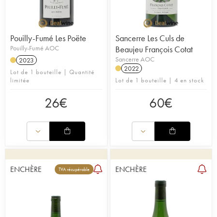
Pouilly-Fumé Les Poëte
Sancerre Les Culs de
Pouilly-Fumé AOC
Beaujeu François Cotat
Sancerre AOC
2023
2022
Lot de 1 bouteille | Quantité
limitée
Lot de 1 bouteille | 4 en stock
26
€
60
€
ENCHÈRE
ENCHÈRE
TVA récupérable