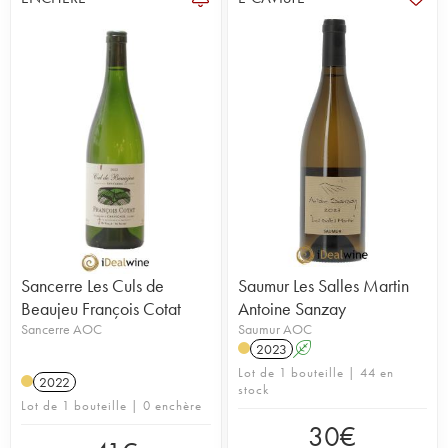
Sancerre Les Culs de
Saumur Les Salles Martin
Beaujeu François Cotat
Antoine Sanzay
Sancerre AOC
Saumur AOC
2023
A
Lot de 1 bouteille | 44 en
2022
stock
Lot de 1 bouteille | 0 enchère
30
€