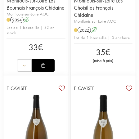
Montlouis-sur-Loire Les
Montlouis-sur-Loire Les
Bournais François Chidaine
Choisilles François
Montlouis-sur-Loire AOC
Chidaine
2024
A
Montlouis-sur-Loire AOC
Lot de 1 bouteille | 32 en
2022
A
stock
Lot de 1 bouteille | 0 enchère
33
€
35
€
(
mise à prix
)
E-CAVISTE
E-CAVISTE