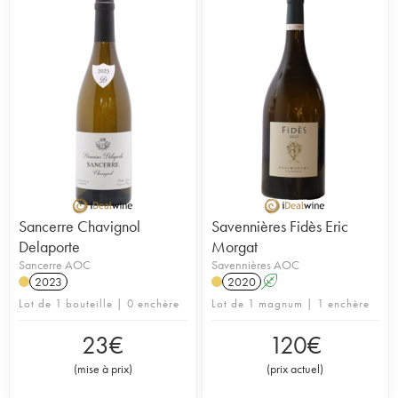
Sancerre Chavignol
Savennières Fidès Eric
Delaporte
Morgat
Sancerre AOC
Savennières AOC
2023
2020
A
Lot de 1 bouteille | 0 enchère
Lot de 1 magnum | 1 enchère
23
€
120
€
(
mise à prix
)
(
prix actuel
)