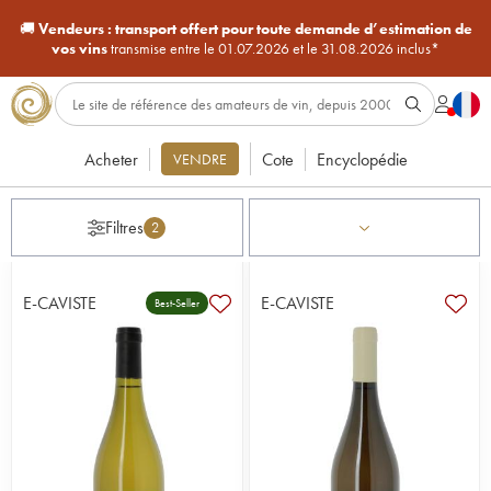
🚚
Vendeurs :
transport offert pour toute demande d’estimation de
vos vins
transmise entre le 01.07.2026 et le 31.08.2026 inclus*
Acheter
Cote
Encyclopédie
VENDRE
Filtres
2
E-CAVISTE
E-CAVISTE
Best-Seller