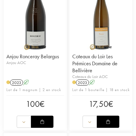
Anjou Ronceray Belargus
Coteaux du Loir Les
Anjou AOC
Prémices Domaine de
Bellivière
Coteaux du Loir AOC
2023
A
2023
A
Lot de 1 magnum | 2 en stock
Lot de 1 bouteille | 18 en stock
100
€
17,50
€