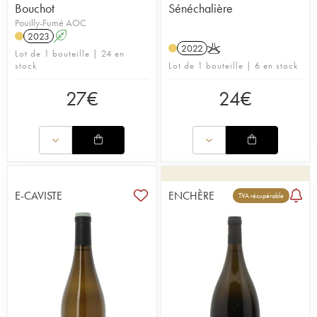
Bouchot
Sénéchalière
Pouilly-Fumé AOC
2023
A
2022
K
Lot de 1 bouteille | 24 en
stock
Lot de 1 bouteille | 6 en stock
27
€
24
€
E-CAVISTE
ENCHÈRE
TVA récupérable