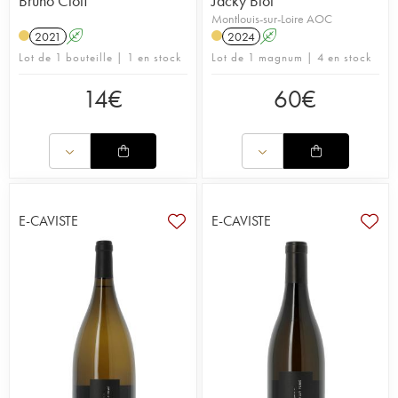
Bruno Ciofi
Jacky Blot
Montlouis-sur-Loire AOC
2021
A
2024
A
Lot de 1 bouteille | 1 en stock
Lot de 1 magnum | 4 en stock
14
€
60
€
E-CAVISTE
E-CAVISTE