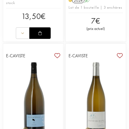
2024
A
stock
Lot de 1 bouteille | 3 enchères
13,50
€
7
€
(
prix actuel
)
E-CAVISTE
E-CAVISTE