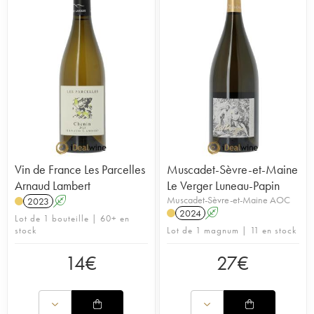
Vin de France Les Parcelles
Muscadet-Sèvre-et-Maine
Arnaud Lambert
Le Verger Luneau-Papin
Muscadet-Sèvre-et-Maine AOC
2023
A
2024
A
Lot de 1 bouteille | 60+ en
stock
Lot de 1 magnum | 11 en stock
14
€
27
€