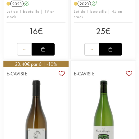
2023
A
2023
A
Lot de 1 bouteille | 19 en
Lot de 1 bouteille | 45 en
stock
stock
16
€
25
€
23,40
€
par 6 | -10%
E-CAVISTE
E-CAVISTE