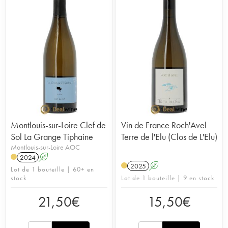
Montlouis-sur-Loire Clef de
Vin de France Roch'Avel
Sol La Grange Tiphaine
Terre de l'Elu (Clos de L'Elu)
Montlouis-sur-Loire AOC
2024
A
2025
A
Lot de 1 bouteille | 60+ en
stock
Lot de 1 bouteille | 9 en stock
21,50
€
15,50
€