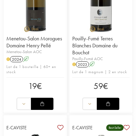
Menetou-Salon Morogues
Pouilly-Fumé Terres
Domaine Henry Pellé
Blanches Domaine du
Menetou-Salon AOC
Bouchot
Pouilly-Fumé AOC
2024
A
2023
A
Lot de 1 bouteille | 60+ en
stock
Lot de 1 magnum | 2 en stock
19
€
59
€
E-CAVISTE
E-CAVISTE
Best-Seller