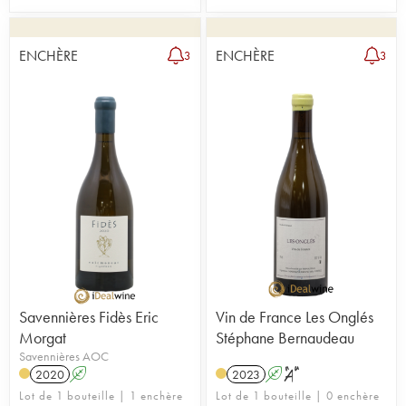
ENCHÈRE
ENCHÈRE
3
3
Savennières Fidès Eric
Vin de France Les Onglés
Morgat
Stéphane Bernaudeau
Savennières AOC
2020
A
2023
A
S
Lot de 1 bouteille | 1 enchère
Lot de 1 bouteille | 0 enchère