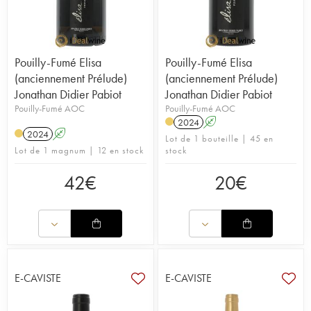
Pouilly-Fumé Elisa
Pouilly-Fumé Elisa
(anciennement Prélude)
(anciennement Prélude)
Jonathan Didier Pabiot
Jonathan Didier Pabiot
Pouilly-Fumé AOC
Pouilly-Fumé AOC
2024
A
2024
A
Lot de 1 bouteille | 45 en
Lot de 1 magnum | 12 en stock
stock
42
€
20
€
E-CAVISTE
E-CAVISTE