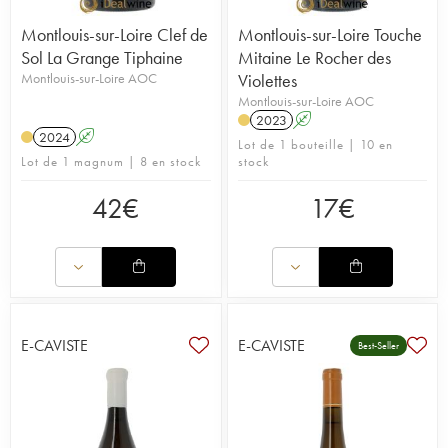
Montlouis-sur-Loire Clef de
Montlouis-sur-Loire Touche
Sol La Grange Tiphaine
Mitaine Le Rocher des
Montlouis-sur-Loire AOC
Violettes
Montlouis-sur-Loire AOC
2023
A
2024
A
Lot de 1 bouteille | 10 en
Lot de 1 magnum | 8 en stock
stock
42
€
17
€
E-CAVISTE
E-CAVISTE
Best-Seller