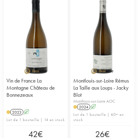
Vin de France La
Montlouis-sur-Loire Rémus
Montagne Château de
La Taille aux Loups - Jacky
Bonnezeaux
Blot
Montlouis-sur-Loire AOC
2024
A
2023
A
Lot de 1 bouteille | 60+ en
Lot de 1 bouteille | 14 en stock
stock
42
€
26
€