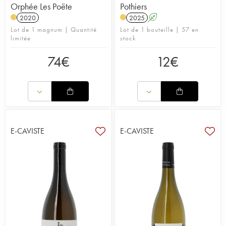
Orphée Les Poëte
Pothiers
2020
2025
A
Lot de 1 magnum | Quantité
Lot de 1 bouteille | 57 en
limitée
stock
74
€
12
€
E-CAVISTE
E-CAVISTE