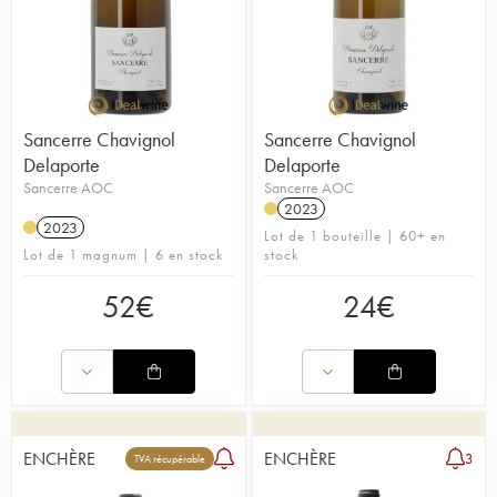
Sancerre Chavignol
Sancerre Chavignol
Delaporte
Delaporte
Sancerre AOC
Sancerre AOC
2023
2023
Lot de 1 bouteille | 60+ en
Lot de 1 magnum | 6 en stock
stock
52
€
24
€
ENCHÈRE
ENCHÈRE
3
TVA récupérable