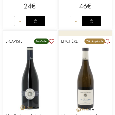
24
€
46
€
E-CAVISTE
ENCHÈRE
Best-Seller
TVA récupérable