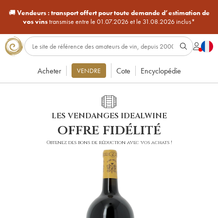
🚚
Vendeurs :
transport offert pour toute demande d’estimation de
vos vins
transmise entre le 01.07.2026 et le 31.08.2026 inclus*
Acheter
Cote
Encyclopédie
VENDRE
LES VENDANGES IDEALWINE
offre fidélité
Obtenez des bons de réduction avec vos achats !