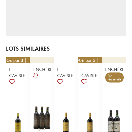
LOTS SIMILAIRES
76,50
€
par 3 | -10%
22,50
€
par 3 | -10%
E-
ENCHÈRE
E-
E-
ENCHÈRE
CAVISTE
CAVISTE
CAVISTE
TVA
récupérable