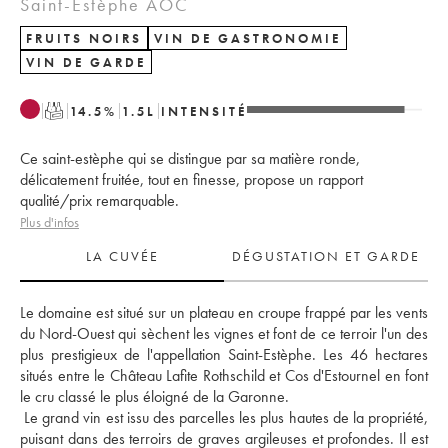
Saint-Estèphe AOC
FRUITS NOIRS
VIN DE GASTRONOMIE
VIN DE GARDE
T
14.5
%
1.5
L
INTENSITÉ
Ce saint-estèphe qui se distingue par sa matière ronde,
délicatement fruitée, tout en finesse, propose un rapport
qualité/prix remarquable.
Plus d'infos
LA CUVÉE
DÉGUSTATION ET GARDE
Le domaine est situé sur un plateau en croupe frappé par les vents 
du Nord-Ouest qui sèchent les vignes et font de ce terroir l'un des 
plus prestigieux de l'appellation Saint-Estèphe. Les 46 hectares 
situés entre le Château Lafite Rothschild et Cos d'Estournel en font 
le cru classé le plus éloigné de la Garonne.
 Le grand vin est issu des parcelles les plus hautes de la propriété, 
puisant dans des terroirs de graves argileuses et profondes. Il est 