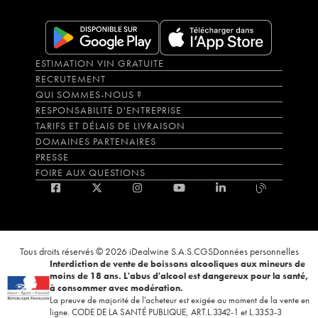
ESTIMATION VIN GRATUITE
RECRUTEMENT
QUI SOMMES-NOUS ?
RESPONSABILITÉ D'ENTREPRISE
TARIFS ET DÉLAIS DE LIVRAISON
DOMAINES PARTENAIRES
PRESSE
FOIRE AUX QUESTIONS
Tous droits réservés © 2026 iDealwine S.A.S.
CGS
Données personnelles
Interdiction de vente de boissons alcooliques aux mineurs de
moins de 18 ans. L'abus d'alcool est dangereux pour la santé,
à consommer avec modération.
La preuve de majorité de l'acheteur est exigée au moment de la vente en
ligne. CODE DE LA SANTÉ PUBLIQUE, ART.L.3342-1 et L.3353-3