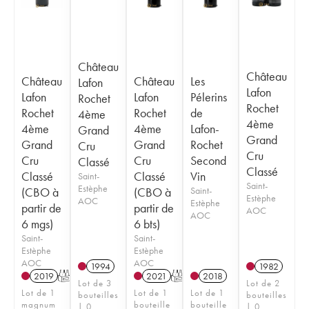
Château
Château
Château
Château
Les
Lafon
Lafon
Lafon
Lafon
Pélerins
Rochet
Rochet
Rochet
Rochet
de
4ème
4ème
4ème
4ème
Lafon-
Grand
Grand
Grand
Grand
Rochet
Cru
Cru
Cru
Cru
Second
Classé
Classé
Classé
Classé
Vin
Saint-
Saint-
Estèphe
(CBO à
(CBO à
Saint-
Estèphe
AOC
Estèphe
partir de
partir de
AOC
AOC
6 mgs)
6 bts)
Saint-
Saint-
Estèphe
Estèphe
AOC
AOC
1994
1982
2019
T
2021
T
2018
Lot de 3
Lot de 2
Lot de 1
Lot de 1
Lot de 1
bouteilles
bouteilles
magnum
bouteille
bouteille
| 0
| 0