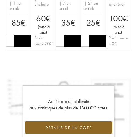
| 11 en
| 7 en
| 27 en
enchère
enchère
stock
stock
stock
60
€
100
€
85
€
35
€
25
€
(
mise à
(
mise à
prix
)
prix
)
Prix à
Prix à l'unité
20
€
50
€
l'unité
Accès gratuit et illimité
aux statistiques de plus de 150 000 cotes
DÉTAILS DE LA COTE