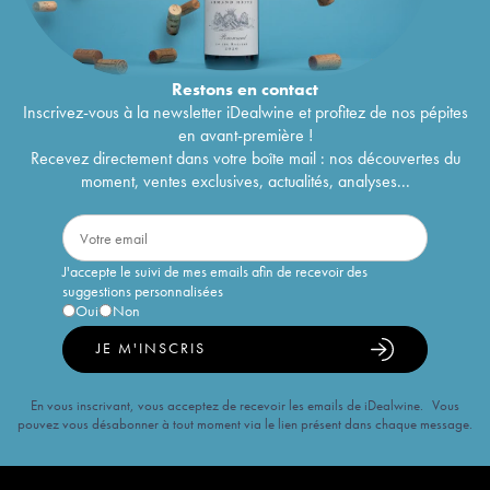
Restons en
contact
Inscrivez-vous à la newsletter iDealwine et profitez de nos pépites
en avant-première !
Recevez directement dans votre boîte mail : nos découvertes du
moment, ventes exclusives, actualités, analyses...
J'accepte le suivi de mes emails afin de recevoir des
suggestions personnalisées
Oui
Non
JE M'INSCRIS
En vous inscrivant, vous acceptez de recevoir les emails de iDealwine. Vous
pouvez vous désabonner à tout moment via le lien présent dans chaque message.