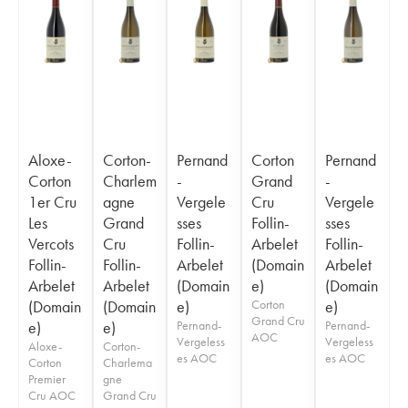
Aloxe-
Corton-
Pernand
Corton
Pernand
Corton
Charlem
-
Grand
-
1er Cru
agne
Vergele
Cru
Vergele
Les
Grand
sses
Follin-
sses
Vercots
Cru
Follin-
Arbelet
Follin-
Follin-
Follin-
Arbelet
(Domain
Arbelet
Arbelet
Arbelet
(Domain
e)
(Domain
(Domain
(Domain
e)
Corton
e)
Grand Cru
e)
e)
Pernand-
Pernand-
AOC
Vergeless
Vergeless
Aloxe-
Corton-
es AOC
es AOC
Corton
Charlema
Premier
gne
Cru AOC
Grand Cru