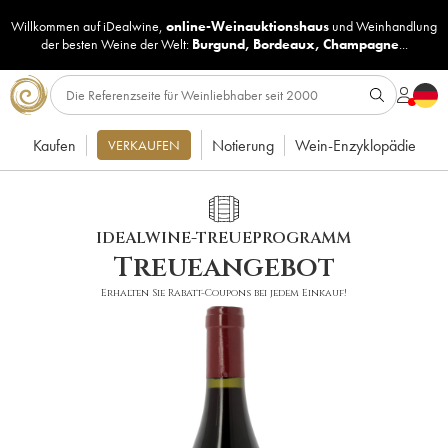
Willkommen auf iDealwine,
online-Weinauktionshaus
und
Weinhandlung
der besten Weine der Welt:
Burgund
,
Bordeaux
,
Champagne
...
Kaufen
Notierung
Wein-Enzyklopädie
VERKAUFEN
IDEALWINE-TREUEPROGRAMM
Treueangebot
Erhalten Sie Rabatt-Coupons bei jedem Einkauf!