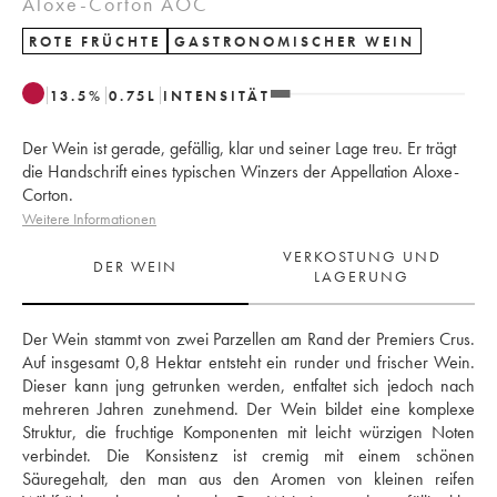
Aloxe-Corton AOC
ROTE FRÜCHTE
GASTRONOMISCHER WEIN
13.5
%
0.75
L
INTENSITÄT
Der Wein ist gerade, gefällig, klar und seiner Lage treu. Er trägt
die Handschrift eines typischen Winzers der Appellation Aloxe-
Corton.
Weitere Informationen
VERKOSTUNG UND
DER WEIN
LAGERUNG
Der Wein stammt von zwei Parzellen am Rand der Premiers Crus. 
Auf insgesamt 0,8 Hektar entsteht ein runder und frischer Wein. 
Dieser kann jung getrunken werden, entfaltet sich jedoch nach 
mehreren Jahren zunehmend. Der Wein bildet eine komplexe 
Struktur, die fruchtige Komponenten mit leicht würzigen Noten 
verbindet. Die Konsistenz ist cremig mit einem schönen 
Säuregehalt, den man aus den Aromen von kleinen reifen 