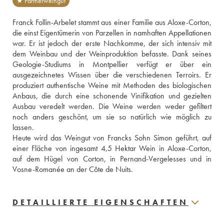
★ Partnerweingut
Franck Follin-Arbelet stammt aus einer Familie aus Aloxe-Corton, 
die einst Eigentümerin von Parzellen in namhaften Appellationen 
war. Er ist jedoch der erste Nachkomme, der sich intensiv mit 
dem Weinbau und der Weinproduktion befasste. Dank seines 
Geologie-Studiums in Montpellier verfügt er über ein 
ausgezeichnetes Wissen über die verschiedenen Terroirs. Er 
produziert authentische Weine mit Methoden des biologischen 
Anbaus, die durch eine schonende Vinifikation und gezielten 
Ausbau veredelt werden. Die Weine werden weder gefiltert 
noch anders geschönt, um sie so natürlich wie möglich zu 
lassen. 
Heute wird das Weingut von Francks Sohn Simon geführt, auf 
einer Fläche von ingesamt 4,5 Hektar Wein in Aloxe-Corton, 
auf dem Hügel von Corton, in Pernand-Vergelesses und in 
Vosne-Romanée an der Côte de Nuits.
DETAILLIERTE EIGENSCHAFTEN