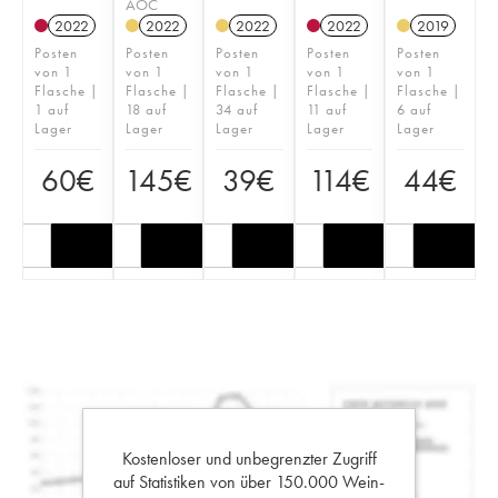
AOC
2022
2022
2022
2022
2019
Posten
Posten
Posten
Posten
Posten
von 1
von 1
von 1
von 1
von 1
Flasche |
Flasche |
Flasche |
Flasche |
Flasche |
1 auf
18 auf
34 auf
11 auf
6 auf
Lager
Lager
Lager
Lager
Lager
60
€
145
€
39
€
114
€
44
€
Kostenloser und unbegrenzter Zugriff
auf Statistiken von über 150.000 Wein-