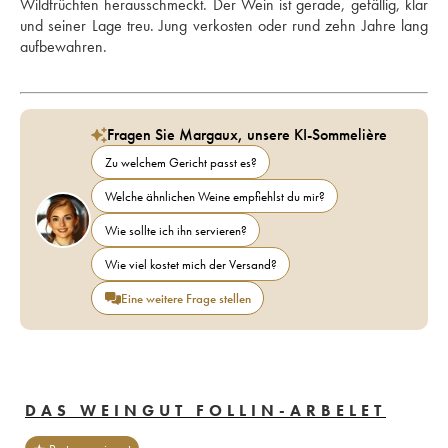
Wildfrüchten herausschmeckt. Der Wein ist gerade, gefällig, klar 
und seiner Lage treu. Jung verkosten oder rund zehn Jahre lang 
aufbewahren.
Fragen Sie Margaux, unsere KI-Sommelière
Zu welchem Gericht passt es?
Welche ähnlichen Weine empfiehlst du mir?
Wie sollte ich ihn servieren?
Wie viel kostet mich der Versand?
Eine weitere Frage stellen
DAS WEINGUT FOLLIN-ARBELET