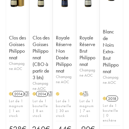
Blanc
Clos des
Clos des
Royale
Royale
de
Goisses
Goisses
Réserve
Réserve
Noirs
Philippo
Philippo
Non
Brut
Extra-
nnat
nnat
Dosée
Philippo
Brut
Champag
(CBO à
Philippo
nnat
Philippo
ne AOC
partir de
nnat
Champag
nnat
ne AOC
3 bts)
Champag
Champag
ne AOC
ne AOC
Champag
ne AOC
2014
T
2014
T
T
H
H
H
H
2018
H
Lot de 1
Lot de 1
Lot de 1
Lot de 1
Lot de 1
magnum
bouteille
bouteille
magnum
bouteille
| 1 en
| 8 en
| 30 en
| 7 en
| 0
stock
stock
stock
stock
enchère