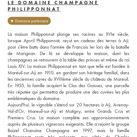
LE DOMAINE CHAMPAGNE
PHILIPPONNAT
★ Domaine partenaire
La maison Philipponnat plonge ses racines au XVIe siècle, 
lorsque Apvril Philipponnat, reçut en cadeau des terres à Aÿ, 
pour s'être battu dans l'armée de François Ier lors de la bataille 
de Marignan. De là se développe la maison, dont les 
champagnes se retrouvent à la table des princes et même du roi 
Louis XIV. La maison Philipponnat en tant que telle est fondée à 
Mareuil-sur-Aÿ en 1910, en gardant son héritage familial, dans 
les anciennes caves du XVIIIème siècle du château de Mareuil. 
En 1935, la famille acquiert le Clos des Goisses, une parcelle 
très réputée qui permettra de produire une des cuvées les plus 
emblématiques du domaine.
Aujourd'hui, le vignoble s'étend sur 20 hectares à Aÿ, Avenay-
Val-d'Or, Mareuil-sur-Aÿ et Mutigny, entre Grands Crus et 
Premiers Crus. La maison complète ses approvisionnements 
auprès de plusieurs vignerons exigeants. Elle a rejoint le groupe 
Boizel Chanoine Champagne en 1997, mais la famille 
Philipponnat reste très présente, aux côtés de Charles 