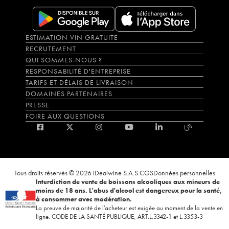
ESTIMATION VIN GRATUITE
RECRUTEMENT
QUI SOMMES-NOUS ?
RESPONSABILITÉ D'ENTREPRISE
TARIFS ET DÉLAIS DE LIVRAISON
DOMAINES PARTENAIRES
PRESSE
FOIRE AUX QUESTIONS
Tous droits réservés © 2026 iDealwine S.A.S.
CGS
Données personnelles
Interdiction de vente de boissons alcooliques aux mineurs de
moins de 18 ans. L'abus d'alcool est dangereux pour la santé,
à consommer avec modération.
La preuve de majorité de l'acheteur est exigée au moment de la vente en
ligne. CODE DE LA SANTÉ PUBLIQUE, ART.L.3342-1 et L.3353-3