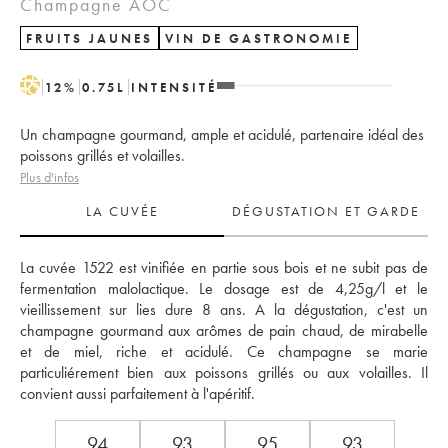
Champagne AOC
FRUITS JAUNES
VIN DE GASTRONOMIE
H
12
%
0.75
L
INTENSITÉ
Un champagne gourmand, ample et acidulé, partenaire idéal des
poissons grillés et volailles.
Plus d'infos
LA CUVÉE
DÉGUSTATION ET GARDE
La cuvée 1522 est vinifiée en partie sous bois et ne subit pas de 
fermentation malolactique. Le dosage est de 4,25g/l et le 
vieillissement sur lies dure 8 ans. A la dégustation, c'est un 
champagne gourmand aux arômes de pain chaud, de mirabelle 
et de miel, riche et acidulé. Ce champagne se marie 
particuliérement bien aux poissons grillés ou aux volailles. Il 
convient aussi parfaitement à l'apéritif.
94
93
95
93