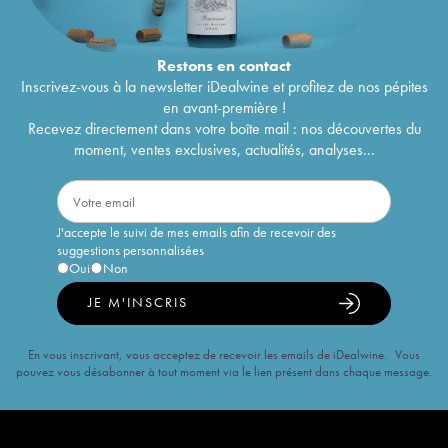
Restons en
contact
Inscrivez-vous à la newsletter iDealwine et profitez de nos pépites
en avant-première !
Recevez directement dans votre boîte mail : nos découvertes du
moment, ventes exclusives, actualités, analyses...
J'accepte le suivi de mes emails afin de recevoir des
suggestions personnalisées
Oui
Non
JE M'INSCRIS
En vous inscrivant, vous acceptez de recevoir les emails de iDealwine. Vous
pouvez vous désabonner à tout moment via le lien présent dans chaque message.