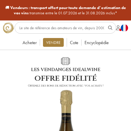
🚚
Vendeurs :
transport offert pour toute demande d’estimation de
vos vins
transmise entre le 01.07.2026 et le 31.08.2026 inclus*
Acheter
Cote
Encyclopédie
VENDRE
LES VENDANGES IDEALWINE
offre fidélité
Obtenez des bons de réduction avec vos achats !