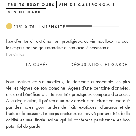
FRUITS EXOTIQUES
VIN DE GASTRONOMIE
VIN DE GARDE
11
%
0.75
L
INTENSITÉ
Issu d’un terroir extrêmement prestigieux, ce vin moelleux marque
les esprits par sa gourmandise et son acidité saisissante.
Plus d'infos
LA CUVÉE
DÉGUSTATION ET GARDE
Pour réaliser ce vin moelleux, le domaine a assemblé les plus 
vieilles vignes de son domaine. Agées d'une centaine d'années, 
elles ont bénéficié d'un terroir très prestigieux composé d'ardoise. 
A la dégustation, il présente un nez absolument charmant marqué 
par des notes gourmandes de fruits exotiques, d'ananas et de 
fruits de la passion. Le corps onctueux est ravivé par une très belle 
acidité et une finale saline qui lui confèrent persistance et bon 
potentiel de garde.