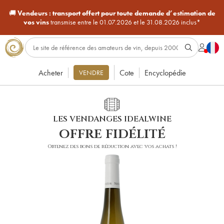
🚚
Vendeurs :
transport offert pour toute demande d’estimation de
vos vins
transmise entre le 01.07.2026 et le 31.08.2026 inclus*
Acheter
Cote
Encyclopédie
VENDRE
LES VENDANGES IDEALWINE
offre fidélité
Obtenez des bons de réduction avec vos achats !