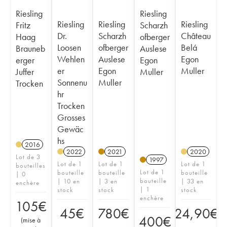
Riesling
Riesling
Riesling
Riesling
Riesling
Fritz
Scharzh
Dr.
Scharzh
Château
Haag
ofberger
Loosen
ofberger
Belá
Brauneb
Auslese
Wehlen
Auslese
Egon
erger
Egon
er
Egon
Muller
Juffer
Muller
Sonnenu
Muller
Trocken
hr
Trocken
Grosses
Gewäc
hs
2016
2022
2021
2020
Lot de 3
1997
Lot de 1
Lot de 1
Lot de 1
bouteilles
Lot de 1
bouteille
bouteille
bouteille
| 0
bouteille
| 10 en
| 3 en
| 33 en
enchère
| 1
stock
stock
stock
enchère
105
€
45
€
780
€
24,90
€
400
€
(
mise à