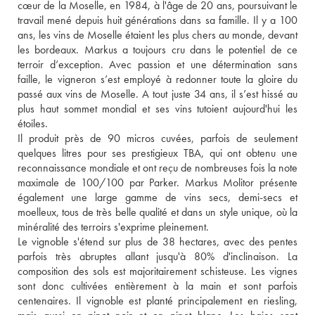
cœur de la Moselle, en 1984, à l'âge de 20 ans, poursuivant le 
travail mené depuis huit générations dans sa famille. Il y a 100 
ans, les vins de Moselle étaient les plus chers au monde, devant 
les bordeaux. Markus a toujours cru dans le potentiel de ce 
terroir d’exception. Avec passion et une détermination sans 
faille, le vigneron s’est employé à redonner toute la gloire du 
passé aux vins de Moselle. A tout juste 34 ans, il s’est hissé au 
plus haut sommet mondial et ses vins tutoient aujourd'hui les 
étoiles. 
Il produit près de 90 micros cuvées, parfois de seulement 
quelques litres pour ses prestigieux TBA, qui ont obtenu une 
reconnaissance mondiale et ont reçu de nombreuses fois la note 
maximale de 100/100 par Parker. Markus Molitor présente 
également une large gamme de vins secs, demi-secs et 
moelleux, tous de très belle qualité et dans un style unique, où la 
minéralité des terroirs s'exprime pleinement.
Le vignoble s'étend sur plus de 38 hectares, avec des pentes 
parfois très abruptes allant jusqu'à 80% d'inclinaison. La 
composition des sols est majoritairement schisteuse. Les vignes 
sont donc cultivées entièrement à la main et sont parfois 
centenaires. Il vignoble est planté principalement en riesling, 