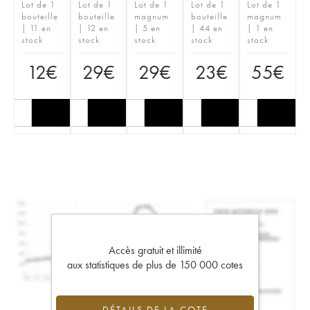
Lot de 1
Lot de 1
Lot de 1
Lot de 1
Lot de 1
bouteille
bouteille
magnum
bouteille
magnum
| 11 en
| 12 en
| 5 en
| 44 en
| 1 en
stock
stock
stock
stock
stock
12
€
29
€
29
€
23
€
55
€
Accès gratuit et illimité
aux statistiques de plus de 150 000 cotes
DÉTAILS DE LA COTE