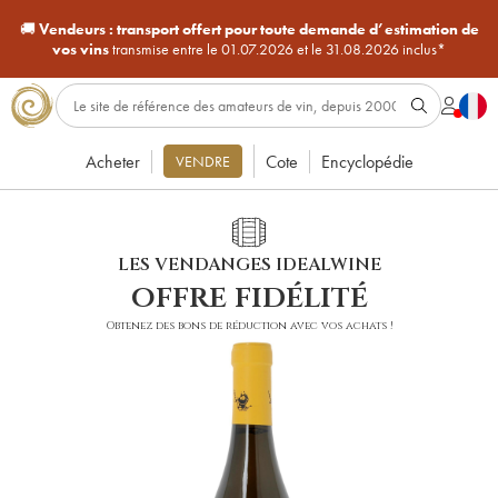
🚚
Vendeurs :
transport offert pour toute demande d’estimation de
vos vins
transmise entre le 01.07.2026 et le 31.08.2026 inclus*
Acheter
Cote
Encyclopédie
VENDRE
LES VENDANGES IDEALWINE
offre fidélité
Obtenez des bons de réduction avec vos achats !