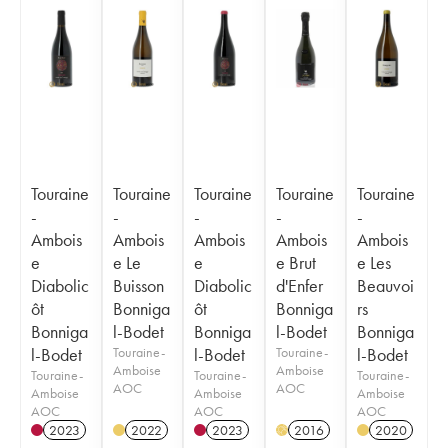
Touraine
Touraine
Touraine
Touraine
Touraine
-
-
-
-
-
Ambois
Ambois
Ambois
Ambois
Ambois
e
e Le
e
e Brut
e Les
Diabolic
Buisson
Diabolic
d'Enfer
Beauvoi
ôt
Bonniga
ôt
Bonniga
rs
Bonniga
l-Bodet
Bonniga
l-Bodet
Bonniga
l-Bodet
Touraine-
l-Bodet
Touraine-
l-Bodet
Amboise
Amboise
Touraine-
Touraine-
Touraine-
AOC
AOC
Amboise
Amboise
Amboise
AOC
AOC
AOC
2023
2022
2023
2016
2020
H