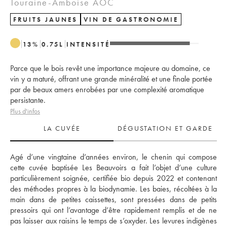
Touraine-Amboise AOC
FRUITS JAUNES
VIN DE GASTRONOMIE
13
%
0.75
L
INTENSITÉ
Parce que le bois revêt une importance majeure au domaine, ce
vin y a maturé, offrant une grande minéralité et une finale portée
par de beaux amers enrobées par une complexité aromatique
persistante.
Plus d'infos
LA CUVÉE
DÉGUSTATION ET GARDE
Agé d’une vingtaine d’années environ, le chenin qui compose 
cette cuvée baptisée Les Beauvoirs a fait l’objet d’une culture 
particulièrement soignée, certifiée bio depuis 2022 et contenant 
des méthodes propres à la biodynamie. Les baies, récoltées à la 
main dans de petites caissettes, sont pressées dans de petits 
pressoirs qui ont l’avantage d’être rapidement remplis et de ne 
pas laisser aux raisins le temps de s’oxyder. Les levures indigènes 