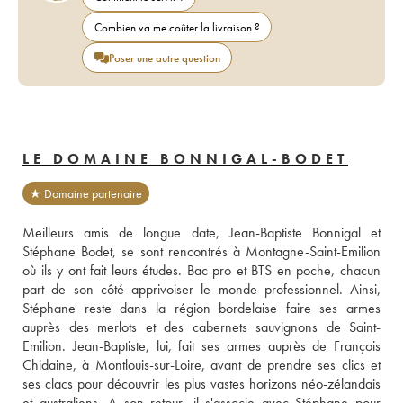
Combien va me coûter la livraison ?
Poser une autre question
LE DOMAINE BONNIGAL-BODET
★ Domaine partenaire
Meilleurs amis de longue date, Jean-Baptiste Bonnigal et 
Stéphane Bodet, se sont rencontrés à Montagne-Saint-Emilion 
où ils y ont fait leurs études. Bac pro et BTS en poche, chacun 
part de son côté apprivoiser le monde professionnel. Ainsi, 
Stéphane reste dans la région bordelaise faire ses armes 
auprès des merlots et des cabernets sauvignons de Saint-
Emilion. Jean-Baptiste, lui, fait ses armes auprès de François 
Chidaine, à Montlouis-sur-Loire, avant de prendre ses clics et 
ses clacs pour découvrir les plus vastes horizons néo-zélandais 
et australiens. A son retour, il s'associe avec Stéphane pour 