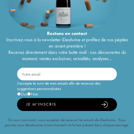
Restons en
contact
Inscrivez-vous à la newsletter iDealwine et profitez de nos pépites
en avant-première !
Recevez directement dans votre boîte mail : nos découvertes du
moment, ventes exclusives, actualités, analyses...
J'accepte le suivi de mes emails afin de recevoir des
suggestions personnalisées
Oui
Non
JE M'INSCRIS
En vous inscrivant, vous acceptez de recevoir les emails de iDealwine. Vous
pouvez vous désabonner à tout moment via le lien présent dans chaque message.