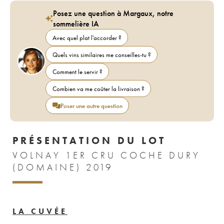
Posez une question à Margaux, notre
sommelière IA
Avec quel plat l'accorder ?
Quels vins similaires me conseilles-tu ?
Comment le servir ?
Combien va me coûter la livraison ?
Poser une autre question
PRÉSENTATION DU LOT
VOLNAY 1ER CRU COCHE DURY
(DOMAINE) 2019
LA CUVÉE