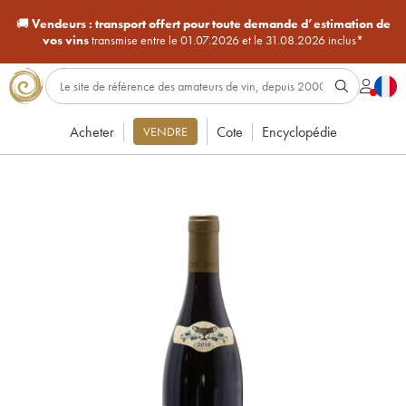
🚚
Vendeurs :
transport offert pour toute demande d’estimation de
vos vins
transmise entre le 01.07.2026 et le 31.08.2026 inclus*
Acheter
Cote
Encyclopédie
VENDRE