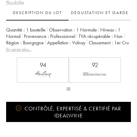
Plus d'infos
DESCRIPTION DU LOT
DÉGUSTATION ET GARDE
Quantité :
1 bouteille
Observation :
1 Normale
Niveau :
1
Normal
Provenance :
professionnel
TVA récupérable :
non
Région :
Bourgogne
Appellation :
Volnay
Classement :
1er Cru
Propriétaire :
Coche Dury (Domaine)
En savoir plus...
94
92
CONTRÔLÉ, EXPERTISÉ & CERTIFIÉ PAR
IDEALWINE