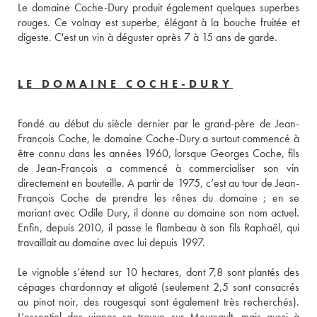
Le domaine Coche-Dury produit également quelques superbes 
rouges. Ce volnay est superbe, élégant à la bouche fruitée et 
digeste. C'est un vin à déguster après 7 à 15 ans de garde.
LE DOMAINE COCHE-DURY
Fondé au début du siècle dernier par le grand-père de Jean-
François Coche, le domaine Coche-Dury a surtout commencé à 
être connu dans les années 1960, lorsque Georges Coche, fils 
de Jean-François a commencé à commercialiser son vin 
directement en bouteille. A partir de 1975, c’est au tour de Jean-
François Coche de prendre les rênes du domaine ; en se 
mariant avec Odile Dury, il donne au domaine son nom actuel. 
Enfin, depuis 2010, il passe le flambeau à son fils Raphaël, qui 
Le vignoble s’étend sur 10 hectares, dont 7,8 sont plantés des 
cépages chardonnay et aligoté (seulement 2,5 sont consacrés 
au pinot noir, des rougesqui sont également très recherchés). 
L’essentiel des vignes se trouve sur Meursault, mais aussi à 