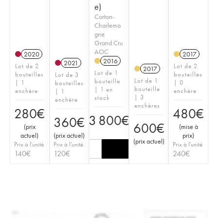
e)
Corton-
Charlema
gne
Grand Cru
AOC
2020
2017
2016
2021
Lot de 2
Lot de 2
2017
Lot de 1
bouteilles
bouteilles
Lot de 3
Lot de 1
bouteille
| 1
| 0
bouteilles
bouteille
| 1 en
enchère
enchère
| 1
| 3
stock
enchère
enchères
280
€
480
€
3 800
€
360
€
600
€
(
prix
(
mise à
actuel
)
(
prix actuel
)
prix
)
(
prix actuel
)
Prix à l'unité
Prix à l'unité
Prix à l'unité
140
€
120
€
240
€