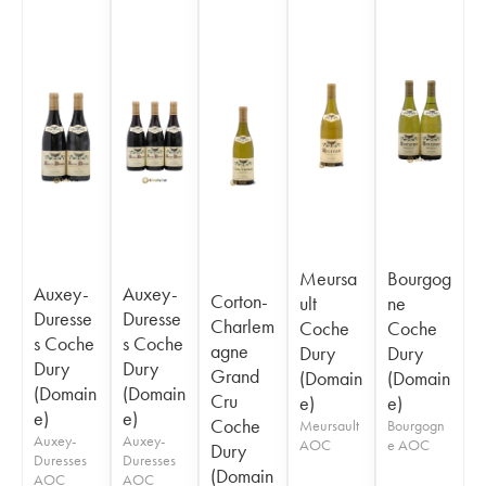
Meursa
Bourgog
Auxey-
Auxey-
Corton-
ult
ne
Duresse
Duresse
Charlem
Coche
Coche
s Coche
s Coche
agne
Dury
Dury
Dury
Dury
Grand
(Domain
(Domain
(Domain
(Domain
Cru
e)
e)
e)
e)
Coche
Meursault
Bourgogn
Auxey-
Auxey-
AOC
e AOC
Dury
Duresses
Duresses
(Domain
AOC
AOC