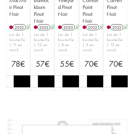
MacMu
Bannoc
Vineyar
Cornish
Calvert
ir Pinot
kburn
d Pinot
Point
Pinot
Noir
Pinot
Noir
Pinot
Noir
Noir
Noir
2022
A
2022
A
2020
A
2022
A
2022
A
Lot de 1
Lot de 1
Lot de 1
Lot de 1
Lot de 1
bouteille
bouteille
bouteille
bouteille
bouteille
| 11 en
| 22 en
| 8 en
| 5 en
| 12 en
stock
stock
stock
stock
stock
78
€
57
€
55
€
70
€
70
€