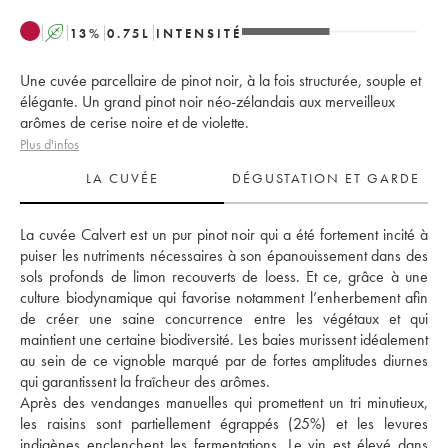
A
13
%
0.75
L
INTENSITÉ
Une cuvée parcellaire de pinot noir, à la fois structurée, souple et
élégante. Un grand pinot noir néo-zélandais aux merveilleux
arômes de cerise noire et de violette.
Plus d'infos
LA CUVÉE
DÉGUSTATION ET GARDE
La cuvée Calvert est un pur pinot noir qui a été fortement incité à 
puiser les nutriments nécessaires à son épanouissement dans des 
sols profonds de limon recouverts de loess. Et ce, grâce à une 
culture biodynamique qui favorise notamment l’enherbement afin 
de créer une saine concurrence entre les végétaux et qui 
maintient une certaine biodiversité. Les baies murissent idéalement 
au sein de ce vignoble marqué par de fortes amplitudes diurnes 
qui garantissent la fraîcheur des arômes. 
Après des vendanges manuelles qui promettent un tri minutieux, 
les raisins sont partiellement égrappés (25%) et les levures 
indigènes enclenchent les fermentations. Le vin est élevé dans 