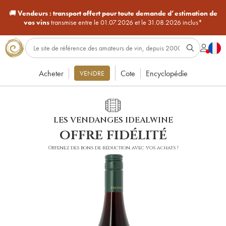
🚚
Vendeurs :
transport offert pour toute demande d’estimation de
vos vins
transmise entre le 01.07.2026 et le 31.08.2026 inclus*
Acheter
Cote
Encyclopédie
VENDRE
LES VENDANGES IDEALWINE
offre fidélité
Obtenez des bons de réduction avec vos achats !