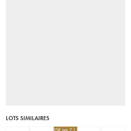
LOTS SIMILAIRES
52,25
€
par 2 | -5%