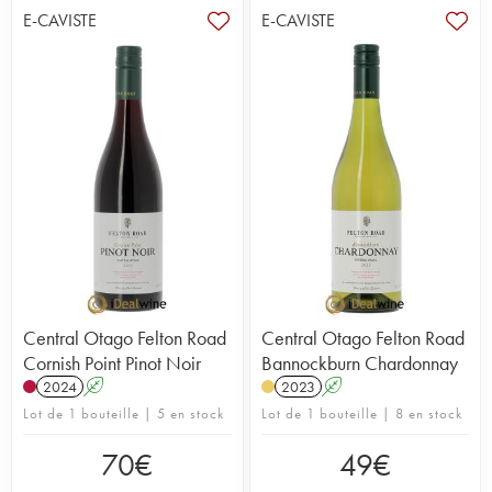
E-CAVISTE
E-CAVISTE
Central Otago Felton Road
Central Otago Felton Road
Cornish Point Pinot Noir
Bannockburn Chardonnay
2024
A
2023
A
Lot de 1 bouteille | 5 en stock
Lot de 1 bouteille | 8 en stock
70
€
49
€