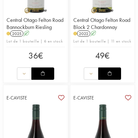
Central Otago Felton Road
Central Otago Felton Road
Bannockburn Riesling
Block 2 Chardonnay
2025
A
2022
A
Lot de 1 bouteille | 6 en stock
Lot de 1 bouteille | 11 en stock
36
€
49
€
E-CAVISTE
E-CAVISTE