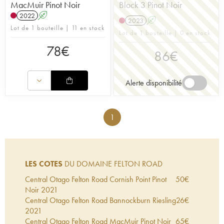
MacMuir Pinot Noir
Block 3 Pinot Noir
2022
A
2023
A
Lot de 1 bouteille | 11 en stock
Lot de 1 bouteille | 0 en stock
78
€
86
€
Alerte disponibilité
1
LES COTES
DU DOMAINE FELTON ROAD
Central Otago Felton Road Cornish Point Pinot
50
€
Noir
2021
Central Otago Felton Road Bannockburn Riesling
26
€
2021
Central Otago Felton Road MacMuir Pinot Noir
65
€