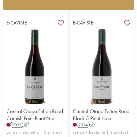
Il n'y a pas qu'en France que l'amour du terroir
pousse les vignerons vers la biodynamie. Fondé
en 1991 à Bannockburn, en Central Otago, le
E-CAVISTE
E-CAVISTE
domaine Felton Road en est la preuve éclatante.
Repris en 2000 par Nigel Greening, associé au
vinificateur Blair Walter, le domaine s'est hissé au
rang de référence mondiale du pinot noir, au point
d'attirer les éloges de Robert Parker. Ses quatre
vignobles : The Elms, Cornish Point, Calvert et
MacMuir, sont conduits en biodynamie et certifiés
Demeter depuis 2002, faisant de Felton Road l'un
des pionniers de cette approche en Nouvelle-
Zélande. Des vins purs, précis et authentiques, nés
de sols schisteux d'origine glaciaire et de nuits
fraîches caractéristiques du Central Otago.
Central Otago Felton Road
Central Otago Felton Road
Cornish Point Pinot Noir
Block 3 Pinot Noir
2022
A
2024
A
Lot de 1 bouteille | 5 en stock
Lot de 1 bouteille | 3 en stock