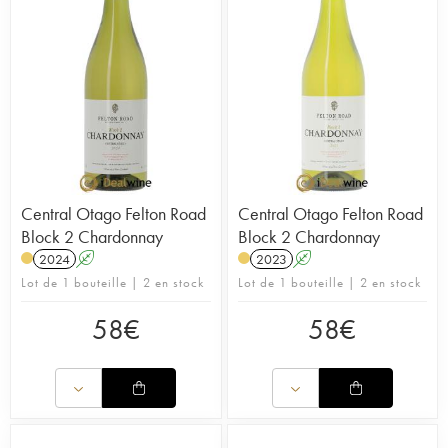
Central Otago Felton Road
Central Otago Felton Road
Block 2 Chardonnay
Block 2 Chardonnay
2024
A
2023
A
Lot de 1 bouteille | 2 en stock
Lot de 1 bouteille | 2 en stock
58
€
58
€