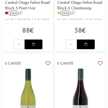
Central Otago Felton Road
Central Otago Felton Road
Block 5 Pinot Noir
Block 6 Chardonnay
2024
A
2024
A
Lot de 1 bouteille | 3 en stock
Lot de 1 bouteille | 4 en stock
88
€
58
€
E-CAVISTE
E-CAVISTE