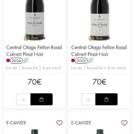
Central Otago Felton Road
Central Otago Felton Road
Calvert Pinot Noir
Calvert Pinot Noir
2024
A
2023
A
Lot de 1 bouteille | 6 en stock
Lot de 1 bouteille | 6 en stock
70
€
70
€
E-CAVISTE
E-CAVISTE