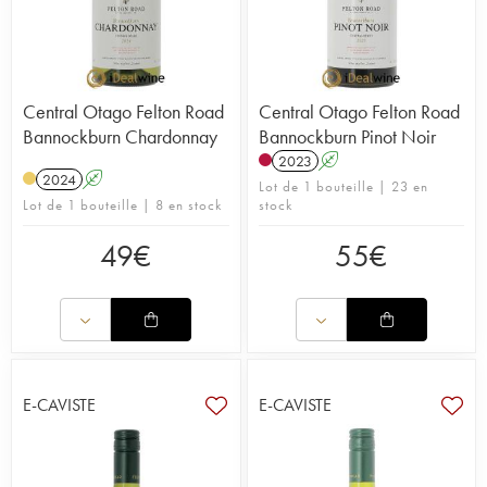
Central Otago Felton Road
Central Otago Felton Road
Bannockburn Chardonnay
Bannockburn Pinot Noir
2023
A
2024
A
Lot de 1 bouteille | 23 en
Lot de 1 bouteille | 8 en stock
stock
49
€
55
€
E-CAVISTE
E-CAVISTE