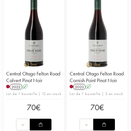
Central Otago Felton Road
Central Otago Felton Road
Calvert Pinot Noir
Cornish Point Pinot Noir
2022
A
2023
A
Lot de 1 bouteille | 12 en stock
Lot de 1 bouteille | 5 en stock
70
€
70
€