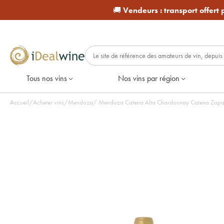
🚚
Vendeurs :
transport offert
Tous nos vins
Nos vins par région
Accueil
/
Acheter vins
/
Mendoza
/