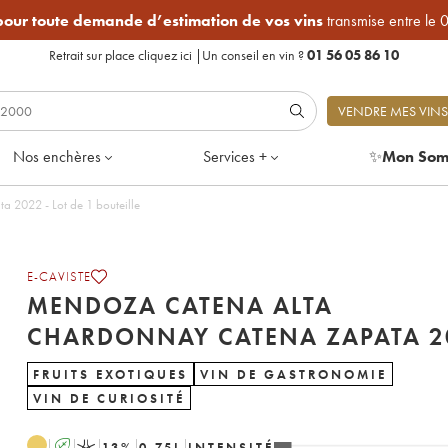
 pour toute demande d’estimation de vos vins
transmise entre le 
Retrait sur place
cliquez ici
|
Un conseil en vin ?
01 56 05 86 10
VENDRE MES VINS
Nos enchères
Services +
✨
Mon Som
Mendoza Catena Alta Chardonnay Catena Zapata 2022 - Lot de 1 bouteille
E-CAVISTE
MENDOZA CATENA ALTA
CHARDONN
FRUITS EXOTIQUES
VIN DE GASTRONOMIE
VIN DE CURIOSITÉ
A
K
13
%
0.75
L
INTENSITÉ