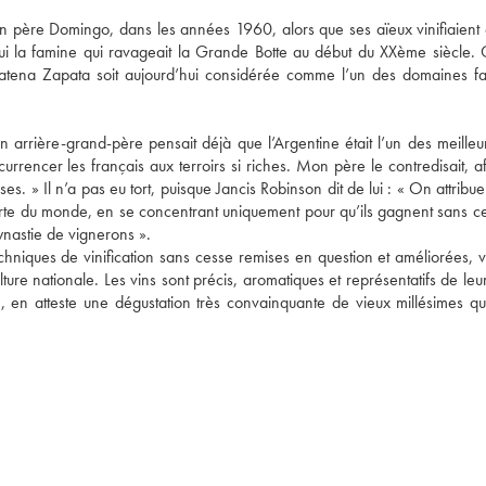
son père Domingo, dans les années 1960, alors que ses aïeux vinifiaient 
t fui la famine qui ravageait la Grande Botte au début du XXème siècle. 
atena Zapata soit aujourd’hui considérée comme l’un des domaines fam
arrière-grand-père pensait déjà que l’Argentine était l’un des meilleur
rrencer les français aux terroirs si riches. Mon père le contredisait, af
s. » Il n’a pas eu tort, puisque Jancis Robinson dit de lui : « On attribue 
carte du monde, en se concentrant uniquement pour qu’ils gagnent sans ce
dynastie de vignerons ». 
echniques de vinification sans cesse remises en question et améliorées, vo
ure nationale. Les vins sont précis, aromatiques et représentatifs de leur 
e, en atteste une dégustation très convainquante de vieux millésimes qu