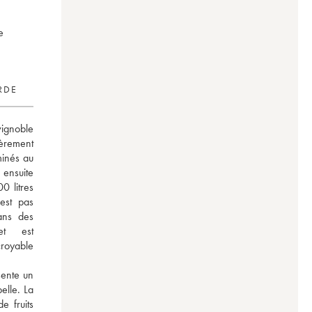
e
RDE
ignoble 
èrement 
inés au 
ensuite 
 litres 
est pas 
ans des 
t est 
oyable 
ente un 
lle. La 
fruits 