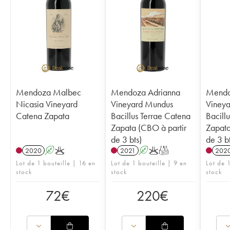
Mendoza Malbec
Mendoza Adrianna
Mendo
Nicasia Vineyard
Vineyard Mundus
Viney
Catena Zapata
Bacillus Terrae Catena
Bacill
Zapata (CBO à partir
Zapata
de 3 bts)
de 3 bt
2020
A
K
2021
A
K
T
202
Lot de 1 bouteille | 16 en
Lot de 1 bouteille | 9 en
Lot de 
stock
stock
stock
72
€
220
€