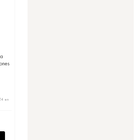
na
tones
24 en