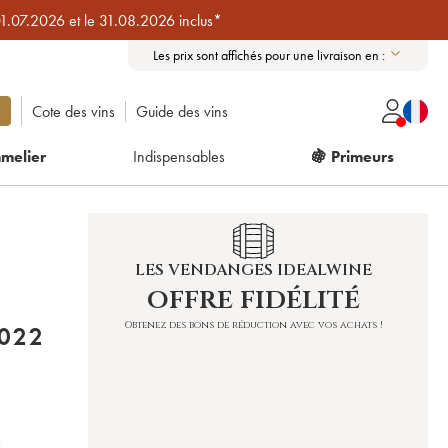
01.07.2026 et le 31.08.2026 inclus*
Les prix sont affichés pour une livraison en :
Cote des vins
Guide des vins
melier
Indispensables
🍇 Primeurs
LES VENDANGES IDEALWINE
offre fidélité
Obtenez des bons de réduction avec vos achats !
AY CATENA ZAPATA 2022