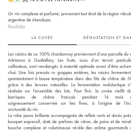
Un vin complexe et parfumé, provenant tout droit de la région viticol
argentine de Mendoza.
Plus d'infos
LA CUVÉE
DÉGUSTATION ET GA
Les raisins de ce 100% chardonnay proviennent d’une parcelle du v
Adrianna à Gualtallary. Les fruits, issus d’un terroir particuli
caillouteux, sont vendangés à maturité optimale avant d’être achem
chai. Une fois pressés rn grappes entières, les raisins fermentent 
spontanément à basse température dans des fûts de chêne de 500
grâce à des levures naturelles. La fermentation malolactique n'
réalisée sur l'ensemble des lots. Pour finir, la cuvée vieillit d
barriques de chêne français pendant 14 mois e
soigneusement conservée sur lies fines, à l’origine de l’incr
onctuosité du vin. 
La robe jaune brillante accompagnée de reflets verts et dorés prés
bouquet expressif, doté de parfums de citron, de poire et de mirabe
bouche complexe et volumineuse révèle des arôme gourmands de 