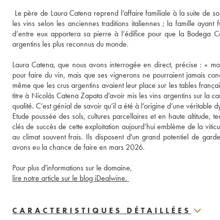
 Le père de Laura Catena reprend l’affaire familiale à la suite de 
les vins selon les anciennes traditions italiennes ; la famille ayan
d’entre eux apportera sa pierre à l’édifice pour que la Bodega C
argentins les plus reconnus du monde. 
Laura Catena, que nous avons interrogée en direct, précise : « mon 
pour faire du vin, mais que ses vignerons ne pourraient jamais concu
même que les crus argentins avaient leur place sur les tables française
titre à Nicolás Catena Zapata d’avoir mis les vins argentins sur la 
qualité. C’est génial de savoir qu’il a été à l’origine d’une véritable 
Etude poussée des sols, cultures parcellaires et en haute altitude, t
clés de succès de cette exploitation aujourd’hui emblème de la viticult
au climat souvent frais. Ils disposent d'un grand potentiel de gard
avons eu la chance de faire en mars 2026.
Pour plus d'informations sur le domaine, 
lire notre article sur le blog iDealwine. 
CARACTERISTIQUES DÉTAILLÉES