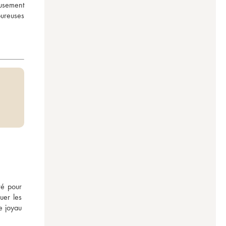
usement 
reuses 
é pour 
er les 
e joyau 