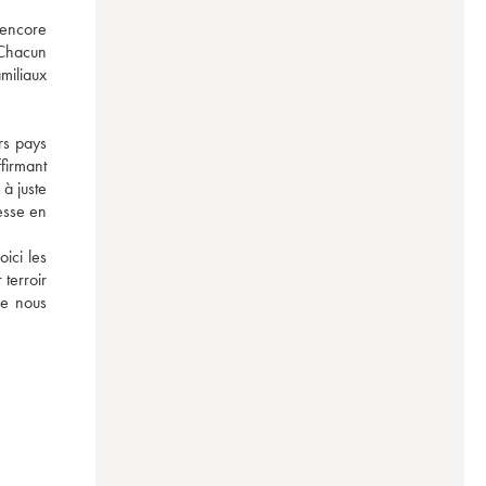
encore 
Chacun 
iliaux 
s pays 
firmant 
à juste 
sse en 
ici les 
terroir 
e nous 