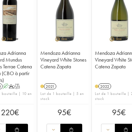
za Adrianna
Mendoza Adrianna
Mendoza Adrian
ard Mundus
Vineyard White Stones
Vineyard White S
us Terrae Catena
Catena Zapata
Catena Zapata
 (CBO à partir
s)
0
A
K
T
2021
2022
1 bouteille | 10 en
Lot de 1 bouteille | 5 en
Lot de 1 bouteille | 
stock
stock
220
€
95
€
95
€