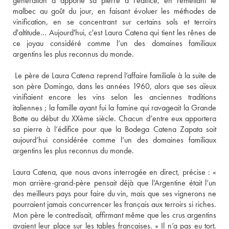
génération a apporté sa pierre à l'édifice, en remettant le 
malbec au goût du jour, en faisant évoluer les méthodes de 
vinification, en se concentrant sur certains sols et terroirs 
d'altitude… Aujourd'hui, c'est Laura Catena qui tient les rênes de 
ce joyau considéré comme l’un des domaines familiaux 
argentins les plus reconnus du monde. 
 Le père de Laura Catena reprend l’affaire familiale à la suite de 
son père Domingo, dans les années 1960, alors que ses aïeux 
vinifiaient encore les vins selon les anciennes traditions 
italiennes ; la famille ayant fui la famine qui ravageait la Grande 
Botte au début du XXème siècle. Chacun d’entre eux apportera 
sa pierre à l’édifice pour que la Bodega Catena Zapata soit 
aujourd’hui considérée comme l’un des domaines familiaux 
argentins les plus reconnus du monde. 
Laura Catena, que nous avons interrogée en direct, précise : « 
mon arrière-grand-père pensait déjà que l’Argentine était l’un 
des meilleurs pays pour faire du vin, mais que ses vignerons ne 
pourraient jamais concurrencer les français aux terroirs si riches. 
Mon père le contredisait, affirmant même que les crus argentins 
avaient leur place sur les tables françaises. » Il n’a pas eu tort, 