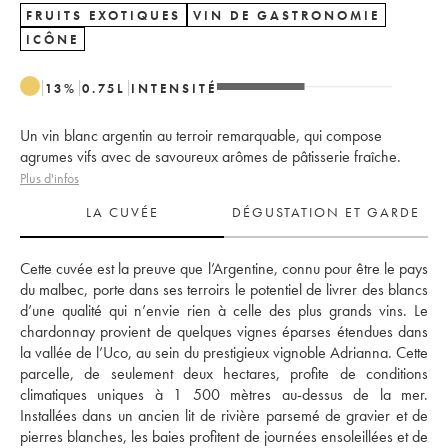
FRUITS EXOTIQUES
VIN DE GASTRONOMIE
ICÔNE
13
%
0.75
L
INTENSITÉ
Un vin blanc argentin au terroir remarquable, qui compose
agrumes vifs avec de savoureux arômes de pâtisserie fraîche.
Plus d'infos
LA CUVÉE
DÉGUSTATION ET GARDE
Cette cuvée est la preuve que l’Argentine, connu pour être le pays 
du malbec, porte dans ses terroirs le potentiel de livrer des blancs 
d’une qualité qui n’envie rien à celle des plus grands vins. Le 
chardonnay provient de quelques vignes éparses étendues dans 
la vallée de l’Uco, au sein du prestigieux vignoble Adrianna. Cette 
parcelle, de seulement deux hectares, profite de conditions 
climatiques uniques à 1 500 mètres au-dessus de la mer. 
Installées dans un ancien lit de rivière parsemé de gravier et de 
pierres blanches, les baies profitent de journées ensoleillées et de 