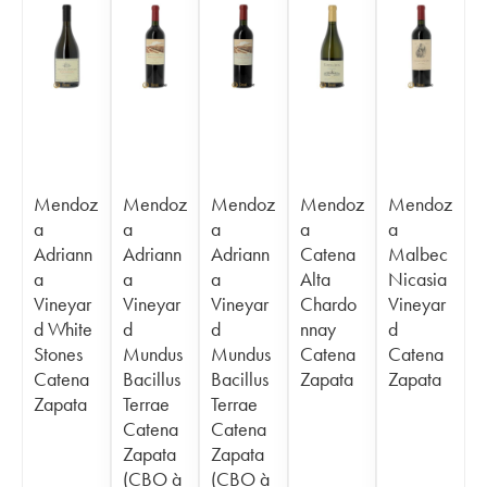
Mendoz
Mendoz
Mendoz
Mendoz
Mendoz
a
a
a
a
a
Adriann
Adriann
Adriann
Catena
Malbec
a
a
a
Alta
Nicasia
Vineyar
Vineyar
Vineyar
Chardo
Vineyar
d White
d
d
nnay
d
Stones
Mundus
Mundus
Catena
Catena
Catena
Bacillus
Bacillus
Zapata
Zapata
Zapata
Terrae
Terrae
Catena
Catena
Zapata
Zapata
(CBO à
(CBO à