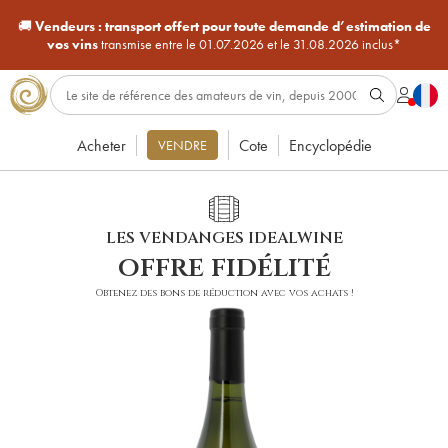
🚚
Vendeurs :
transport offert pour toute demande d’estimation de
vos vins
transmise entre le 01.07.2026 et le 31.08.2026 inclus*
Acheter
Cote
Encyclopédie
VENDRE
LES VENDANGES IDEALWINE
offre fidélité
Obtenez des bons de réduction avec vos achats !