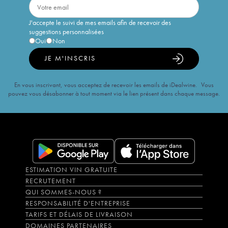
J'accepte le suivi de mes emails afin de recevoir des
suggestions personnalisées
Oui
Non
JE M'INSCRIS
En vous inscrivant, vous acceptez de recevoir les emails de iDealwine. Vous
pouvez vous désabonner à tout moment via le lien présent dans chaque message.
ESTIMATION VIN GRATUITE
RECRUTEMENT
QUI SOMMES-NOUS ?
RESPONSABILITÉ D'ENTREPRISE
TARIFS ET DÉLAIS DE LIVRAISON
DOMAINES PARTENAIRES