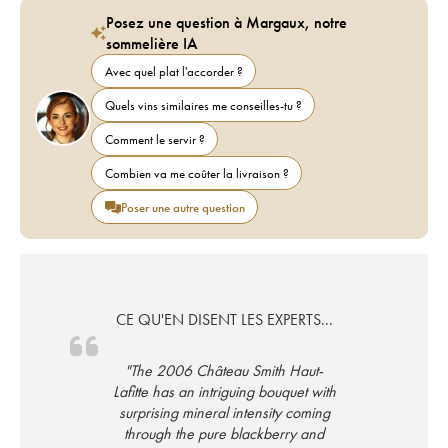
Posez une question à Margaux, notre
sommelière IA
Avec quel plat l'accorder ?
Quels vins similaires me conseilles-tu ?
Comment le servir ?
Combien va me coûter la livraison ?
Poser une autre question
CE QU'EN DISENT LES EXPERTS...
"The 2006 Château Smith Haut-
Lafitte has an intriguing bouquet with
surprising mineral intensity coming
through the pure blackberry and