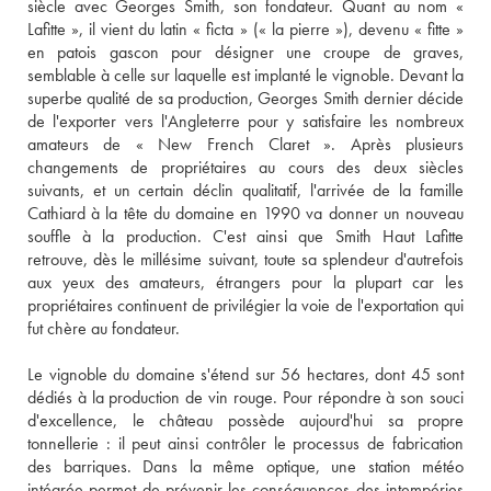
siècle avec Georges Smith, son fondateur. Quant au nom « 
Lafitte », il vient du latin « ficta » (« la pierre »), devenu « fitte » 
en patois gascon pour désigner une croupe de graves, 
semblable à celle sur laquelle est implanté le vignoble. Devant la 
superbe qualité de sa production, Georges Smith dernier décide 
de l'exporter vers l'Angleterre pour y satisfaire les nombreux 
amateurs de « New French Claret ». Après plusieurs 
changements de propriétaires au cours des deux siècles 
suivants, et un certain déclin qualitatif, l'arrivée de la famille 
Cathiard à la tête du domaine en 1990 va donner un nouveau 
souffle à la production. C'est ainsi que Smith Haut Lafitte 
retrouve, dès le millésime suivant, toute sa splendeur d'autrefois 
aux yeux des amateurs, étrangers pour la plupart car les 
propriétaires continuent de privilégier la voie de l'exportation qui 
fut chère au fondateur. 
Le vignoble du domaine s'étend sur 56 hectares, dont 45 sont 
dédiés à la production de vin rouge. Pour répondre à son souci 
d'excellence, le château possède aujourd'hui sa propre 
tonnellerie : il peut ainsi contrôler le processus de fabrication 
des barriques. Dans la même optique, une station météo 
intégrée permet de prévenir les conséquences des intempéries 