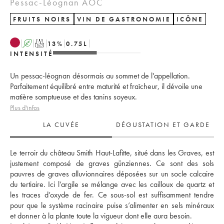
Pessac-Léognan AOC
FRUITS NOIRS
VIN DE GASTRONOMIE
ICÔNE
A
T
13
%
0.75
L
INTENSITÉ
Un pessac-léognan désormais au sommet de l'appellation.
Parfaitement équilibré entre maturité et fraîcheur, il dévoile une
matière somptueuse et des tanins soyeux.
Plus d'infos
LA CUVÉE
DÉGUSTATION ET GARDE
Le terroir du château Smith Haut-Lafitte, situé dans les Graves, est 
justement composé de graves günziennes. Ce sont des sols 
pauvres de graves alluvionnaires déposées sur un socle calcaire 
du tertiaire. Ici l’argile se mélange avec les cailloux de quartz et 
les traces d’oxyde de fer. Ce sous-sol est suffisamment tendre 
pour que le système racinaire puise s’alimenter en sels minéraux 
et donner à la plante toute la vigueur dont elle aura besoin. 