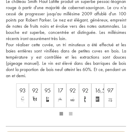
Le château Smith Haut Lafitte produit un superbe pessac-léognan 
rouge à partir d'une majorité de cabernet-sauvignon. Le cru n'a 
cessé de progresser jusqu'au millésime 2009 affublé d'un 100 
points par Robert Parker. Le nez est élégant, généreux, empreint 
de notes de fruits noirs et évolue vers des notes automnales. La 
bouche est superbe, concentrée et distinguée. Les millésimes 
récents iront assurément très loin. 
Pour réaliser cette cuvée, un tri minutieux a été effectué et les 
baies entières sont vinifiées dans de petites cuves en bois. La 
température y est contrôlée et les extractions sont douces 
(pigeage manuel). Le vin est élevé dans des barriques de bois 
dont la proportion de bois neuf atteint les 60%. Et ce, pendant un 
an et demi.
93
92
95
17
92
92
16,5/20
97