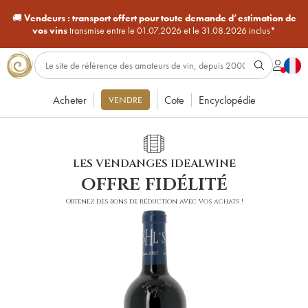
🚚
Vendeurs :
transport offert pour toute demande d’estimation de
vos vins
transmise entre le 01.07.2026 et le 31.08.2026 inclus*
Acheter
Cote
Encyclopédie
VENDRE
LES VENDANGES IDEALWINE
offre fidélité
Obtenez des bons de réduction avec vos achats !