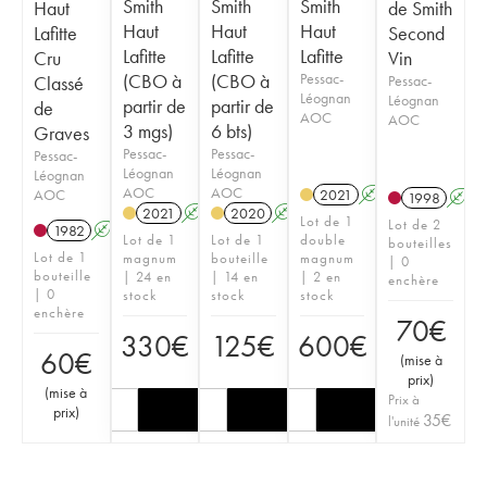
Smith
Smith
Smith
Haut
de Smith
Haut
Haut
Haut
Lafitte
Second
Lafitte
Lafitte
Lafitte
Cru
Vin
(CBO à
(CBO à
Pessac-
Classé
Pessac-
Léognan
Léognan
partir de
partir de
de
AOC
AOC
3 mgs)
6 bts)
Graves
Pessac-
Pessac-
Pessac-
Léognan
Léognan
Léognan
AOC
AOC
AOC
2021
A
T
1998
A
2021
A
T
2020
A
T
Lot de 1
Lot de 2
1982
A
Lot de 1
Lot de 1
double
bouteilles
Lot de 1
magnum
bouteille
magnum
| 0
bouteille
| 24 en
| 14 en
| 2 en
enchère
| 0
stock
stock
stock
enchère
70
€
330
€
125
€
600
€
60
€
(
mise à
prix
)
(
mise à
Prix à
prix
)
35
€
l'unité