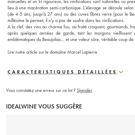
manuelles et un tri rigoureux, les vinifications sont naturelles ou p
lieu à une macération semi-carbonique. L’élevage se déroule selon
(de 4-5 ans, jusqu’à 27 ans) ou des cuves fibres verre (pour le Beau
millésime le permet, il n’y a pas de soufre dans les vinifications. 
A la clef, des vins au charme fou, au fruité croquant, gourmands, fra
après quelques années de garde, tant les morgons vieillissent 
emblématiques du Beaujolais… et une valeur sûre, véritable coup de 
Lire notre article sur le domaine Marcel Lapierre
CARACTERISTIQUES DÉTAILLÉES
Vous constatez une erreur sur ce lot ?
Signaler
IDEALWINE VOUS SUGGÈRE