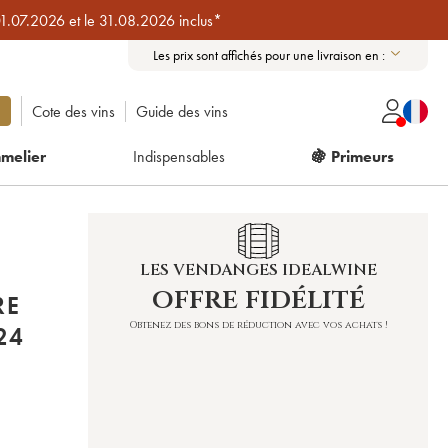
01.07.2026 et le 31.08.2026 inclus*
Les prix sont affichés pour une livraison en :
Cote des vins
Guide des vins
melier
Indispensables
🍇 Primeurs
LES VENDANGES IDEALWINE
offre fidélité
RE
Obtenez des bons de réduction avec vos achats !
OMAINE) 2024