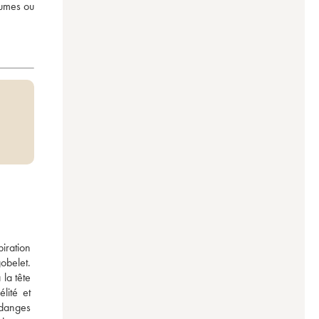
umes ou 
ration 
belet. 
a tête 
ité et 
danges 