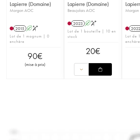
Lapierre (Domaine)
Lapierre (Domaine)
Lapier
Morgon AOC
Beaujolais AOC
Morgon
2023
A
S
2015
A
S
202
Lot de 1 bouteille | 10 en
Lot de 1 magnum | 0
Lot de 1
stock
enchère
enchère
20
€
90
€
(
mise à prix
)