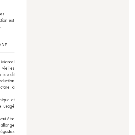
mes
tion est
.
RDE
 Marcel 
ieilles 
ieu-dit 
oduction 
tare à 
ique et 
e usagé 
eut être 
 allonge 
égustez 