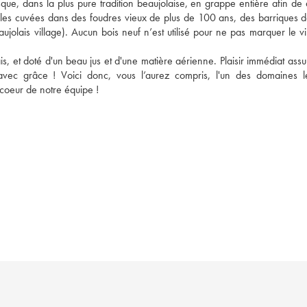
resque, dans la plus pure tradition beaujolaise, en grappe entière afin de
 les cuvées dans des foudres vieux de plus de 100 ans, des barriques d
jolais village). Aucun bois neuf n’est utilisé pour ne pas marquer le vin
is, et doté d'un beau jus et d'une matière aérienne. Plaisir immédiat ass
avec grâce ! Voici donc, vous l’aurez compris, l'un des domaines le
coeur de notre équipe !