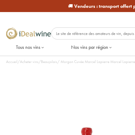
🚚
Vendeurs :
transport offert
Tous nos vins
Nos vins par région
Accueil
/
Acheter vins
/
Beaujolais
/