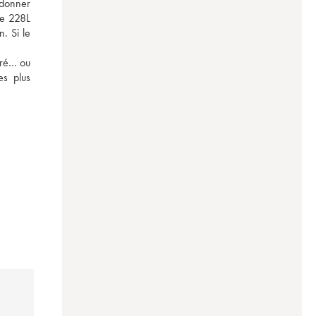
 donner 
e 228L 
. Si le 
uré… ou 
s plus 