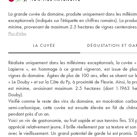
La grande cuvée du domaine, produite uniquement dans les millési
exceptionnels (indiqués sur l'étiquette en chiffres romains). La produc
minime, provenant de maximum 2.5 hectares de vignes centenaires
Plus d'infos
LA CUVÉE
DÉGUSTATION ET GA
Réalisée uniquement dans les millésimes exceptionnels, la cuvée «
Lapierre », en hommage à ce grand vigneron, est issue de plus v
vignes du domaine. Âgées de plus de 100 ans, elles se situent sur le l
« Le Douby » et sur la Côte du Py, à proximité de Fleurie. Ainsi, la pr
est minime, avoisinant maximum 2.5 hectares (dont 1.1963 hec
Douby). 
Vinifié comme le reste des vins du domaine, en macération carbon
semi-carbonique, cette cuvée est ensuite élevée en fût de chên
pendant près d’un an.
Voici un vin de gastronomie, au fruit sapide et aux tannins fins. S'il p
apprécié relativement jeune, il brille réellement par sa texture et son
avec le vieillissement. Un grand potentiel de garde lui est promis. D