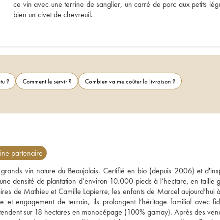
ce vin avec une terrine de sanglier, un carré de porc aux petits lég
bien un civet de chevreuil.
tu ?
Comment le servir ?
Combien va me coûter la livraison ?
ne partenaire
nds vin nature du Beaujolais. Certifié en bio (depuis 2006) et d'inspi
ne densité de plantation d’environ 10.000 pieds à l’hectare, en taille go
es de Mathieu et Camille Lapierre, les enfants de Marcel aujourd’hui à l
 et engagement de terrain, ils prolongent l’héritage familial avec fidél
étendent sur 18 hectares en monocépage (100% gamay). Après des ven