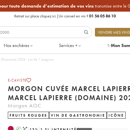
 pour toute demande d’estimation de vos vins
transmise entre le 
Retrait sur place
cliquez ici
|
Un conseil en vin ?
01 56 05 86 10
VENDRE MES VINS
Nos enchères
Services +
✨
Mon Som
Morgon Cuvée Marcel Lapierre Marcel Lapierre (Domaine) 2024 - Lot de 1 magnum
E-CAVISTE
MORGON CUVÉE MARCEL LAPIER
MARCEL LAPIERRE (D
Morgon AOC
FRUITS ROUGES
VIN DE GASTRONOMIE
ICÔNE
A
S
13
%
1.5
L
INTENSITÉ