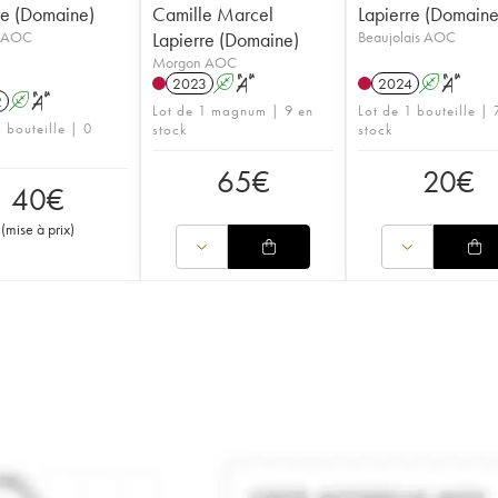
re (Domaine)
Camille Marcel
Lapierre (Domaine
 AOC
Lapierre (Domaine)
Beaujolais AOC
Morgon AOC
2023
A
S
2024
A
S
2
A
S
Lot de 1 magnum | 9 en
Lot de 1 bouteille | 
 bouteille | 0
stock
stock
65
€
20
€
40
€
(
mise à prix
)