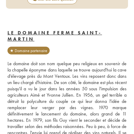
LE DOMAINE FERME SAINT-
MARTIN
★ Domaine partenaire
Le domaine doit son nom quelque peu religieux en souvenir de 
la chapelle éponyme dans laquelle se trouve aujourd'hui la cave 
d'élevage près du Mont Ventoux. Les vins reposent donc dans 
un lieu chargé d'histoire. De son côté, le domaine est plus récent 
puisqu'il a vu le jour dans les années 50 sous l'impulsion des 
agriculteurs Aimé et Yvonne Jullien. En 1956, un gel terrible a 
détruit la polyculture du couple ce qui leur donna l'idée de 
remplacer leur verger par des vignes. 1970 marque 
définitivement le lancement du domaine, alors grand de 11 
hectares. En 1979, son fils Guy vient le seconder et décide de 
travailler selon des méthodes raisonnées. Peu à peu, à force de 
rencontres, l'envie lui prend de réaliser des vins naturels. Il se 