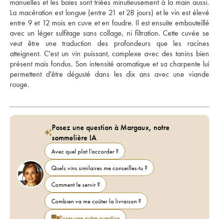
manuelles et les baies sont triées minutieusement à la main aussi. 
La macération est longue (entre 21 et 28 jours) et le vin est élevé 
entre 9 et 12 mois en cuve et en foudre. Il est ensuite embouteillé 
avec un léger sulfitage sans collage, ni filtration. Cette cuvée se 
veut être une traduction des profondeurs que les racines 
atteignent. C'est un vin puissant, complexe avec des tanins bien 
présent mais fondus. Son intensité aromatique et sa charpente lui 
permettent d'être dégusté dans les dix ans avec une viande 
rouge.
Posez une question à Margaux, notre
sommelière IA
Avec quel plat l'accorder ?
Quels vins similaires me conseilles-tu ?
Comment le servir ?
Combien va me coûter la livraison ?
Poser une autre question