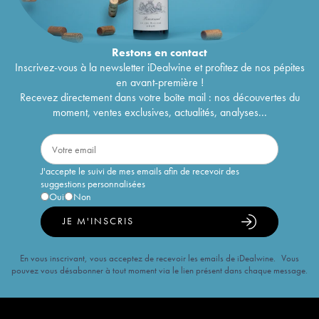
Restons en
contact
Inscrivez-vous à la newsletter iDealwine et profitez de nos pépites
en avant-première !
Recevez directement dans votre boîte mail : nos découvertes du
moment, ventes exclusives, actualités, analyses...
J'accepte le suivi de mes emails afin de recevoir des
suggestions personnalisées
Oui
Non
JE M'INSCRIS
En vous inscrivant, vous acceptez de recevoir les emails de iDealwine. Vous
pouvez vous désabonner à tout moment via le lien présent dans chaque message.