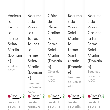
Ventoux
Beaume
Côtes-
Beaume
Beaume
La
s-de-
du-
s-de-
s-de-
Gérine
Venise
Rhône
Venise
Venise
La
Les
Carlina
Saint-
Costanc
Ferme
Terres
La
Martin
ia La
Saint-
Jaunes
Ferme
La
Ferme
Martin
La
Saint-
Ferme
Saint-
(Domain
Ferme
Martin
Saint-
Martin
e)
Saint-
(Domain
Martin
(Domain
Ventoux
Martin
e)
(Domain
e)
AOC
(Domain
Côtes-du-
e)
Beaumes-
Rhône
de-Venise
e)
Beaumes-
AOC
AOC
de-Venise
Beaumes-
AOC
de-Venise
AOC
2024
A
K
2022
A
K
2023
A
K
2021
A
K
2021
A
Lot de 1
Lot de 1
Lot de 1
Lot de 1
Lot de 1
bouteille
magnum
bouteille
bouteille
bouteille