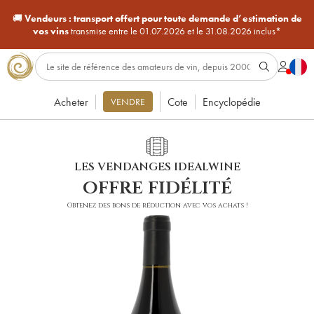
🚚
Vendeurs :
transport offert pour toute demande d’estimation de
vos vins
transmise entre le 01.07.2026 et le 31.08.2026 inclus*
Acheter
Cote
Encyclopédie
VENDRE
LES VENDANGES IDEALWINE
offre fidélité
Obtenez des bons de réduction avec vos achats !