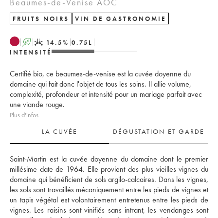
Beaumes-de-Venise AOC
FRUITS NOIRS
VIN DE GASTRONOMIE
A
K
14.5
%
0.75
L
INTENSITÉ
Certifié bio, ce beaumes-de-venise est la cuvée doyenne du
domaine qui fait donc l'objet de tous les soins. Il allie volume,
complexité, profondeur et intensité pour un mariage parfait avec
une viande rouge.
Plus d'infos
LA CUVÉE
DÉGUSTATION ET GARDE
Saint-Martin est la cuvée doyenne du domaine dont le premier 
millésime date de 1964. Elle provient des plus vieilles vignes du 
domaine qui bénéficient de sols argilo-calcaires. Dans les vignes, 
les sols sont travaillés mécaniquement entre les pieds de vignes et 
un tapis végétal est volontairement entretenus entre les pieds de 
vignes. Les raisins sont vinifiés sans intrant, les vendanges sont 