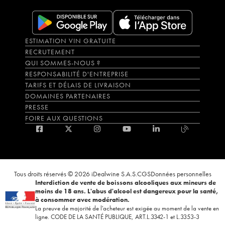
ESTIMATION VIN GRATUITE
RECRUTEMENT
QUI SOMMES-NOUS ?
RESPONSABILITÉ D'ENTREPRISE
TARIFS ET DÉLAIS DE LIVRAISON
DOMAINES PARTENAIRES
PRESSE
FOIRE AUX QUESTIONS
Tous droits réservés © 2026 iDealwine S.A.S.
CGS
Données personnelles
Interdiction de vente de boissons alcooliques aux mineurs de
moins de 18 ans. L'abus d'alcool est dangereux pour la santé,
à consommer avec modération.
La preuve de majorité de l'acheteur est exigée au moment de la vente en
ligne. CODE DE LA SANTÉ PUBLIQUE, ART.L.3342-1 et L.3353-3