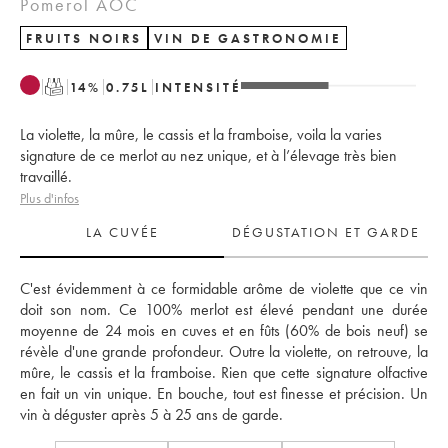
Pomerol AOC
FRUITS NOIRS
VIN DE GASTRONOMIE
T
14
%
0.75
L
INTENSITÉ
La violette, la mûre, le cassis et la framboise, voila la varies
signature de ce merlot au nez unique, et à l’élevage très bien
travaillé.
Plus d'infos
LA CUVÉE
DÉGUSTATION ET GARDE
C'est évidemment à ce formidable arôme de violette que ce vin 
doit son nom. Ce 100% merlot est élevé pendant une durée 
moyenne de 24 mois en cuves et en fûts (60% de bois neuf) se 
révèle d'une grande profondeur. Outre la violette, on retrouve, la 
mûre, le cassis et la framboise. Rien que cette signature olfactive 
en fait un vin unique. En bouche, tout est finesse et précision. Un 
vin à déguster après 5 à 25 ans de garde.