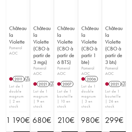
Château
Château
Château
Château
Château
la
la
la
la
la
Violette
Violette
Violette
Violette
Violette
Pomerol
(CBO à
(CBO à
(CBO à
(CBO à
AOC
partir de
partir de
partir 1
partir de
3 mgs)
6 BTS)
bte)
3 bts)
Pomerol
Pomerol
Pomerol
Pomerol
AOC
AOC
AOC
AOC
2011
T
2006
2021
T
2007
2021
T
Lot de 1
Lot de 1
double
Lot de 1
Lot de 1
double
Lot de 1
magnum
magnum
bouteille
magnum
bouteille
| 2 en
| 9 en
| 10 en
| 3 en
| 26 en
stock
stock
stock
stock
stock
1 190
€
680
€
210
€
980
€
299
€