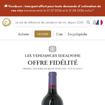
🚚
Vendeurs :
transport offert pour toute demande d’estimation de
vos vins
transmise entre le 01.07.2026 et le 31.08.2026 inclus*
Acheter
Cote
Encyclopédie
VENDRE
LES VENDANGES IDEALWINE
offre fidélité
Obtenez des bons de réduction avec vos achats !