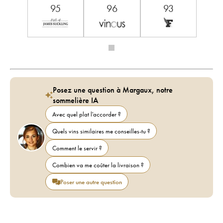
95
96
93
Posez une question à Margaux, notre
sommelière IA
Avec quel plat l'accorder ?
Quels vins similaires me conseilles-tu ?
Comment le servir ?
Combien va me coûter la livraison ?
Poser une autre question