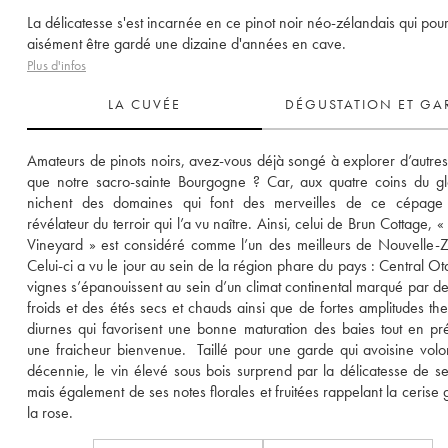
La délicatesse s'est incarnée en ce pinot noir néo-zélandais qui pou
aisément être gardé une dizaine d'années en cave.
Plus d'infos
LA CUVÉE
DÉGUSTATION ET GA
Amateurs de pinots noirs, avez-vous déjà songé à explorer d’autres 
que notre sacro-sainte Bourgogne ? Car, aux quatre coins du gl
nichent des domaines qui font des merveilles de ce cépage dé
révélateur du terroir qui l’a vu naître. Ainsi, celui de Brun Cottage, «
Vineyard » est considéré comme l’un des meilleurs de Nouvelle-Z
Celui-ci a vu le jour au sein de la région phare du pays : Central Ota
vignes s’épanouissent au sein d’un climat continental marqué par des
froids et des étés secs et chauds ainsi que de fortes amplitudes the
diurnes qui favorisent une bonne maturation des baies tout en pré
une fraicheur bienvenue.  Taillé pour une garde qui avoisine volont
décennie, le vin élevé sous bois surprend par la délicatesse de ses
mais également de ses notes florales et fruitées rappelant la cerise gr
la rose.