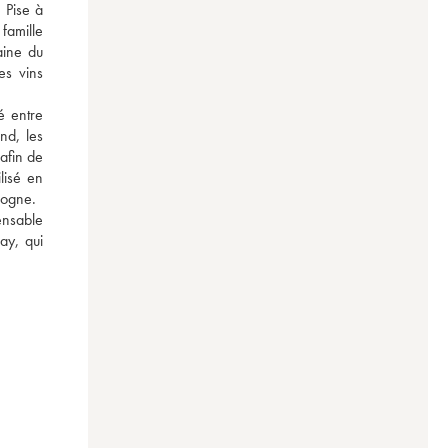
Pise à 
amille 
ine du 
s vins 
 entre 
d, les 
afin de 
lisé en 
gogne. 
ensable 
y, qui 