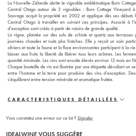
La Nouvelle-Zélande abrite le vignoble emblématique Burn Cottage 
Central Otago autour de 3 vignobles : Burn Cottage Vineyard à
Sauvage acquit la propriété en 2002 et applique dès ses débuts 
Central Otago à travailler en suivant ces principes. Associé à l’
d’exception sont créés à partir de raisins de grande qualité. 
La vigne, plantée sur des sols de schiste et quartz aux terrasses 
journées chaudes et nuits plus fraîches. Elle y reçoit un soin part
oliviers et toute la faune et la flore environnantes participent à la vi
laisser aux fruits la liberté de libérer tous leurs arômes. Les ferme
quantité minimale. Les vins sont ensuite élevés environ 12 mois en 
Chaque bouteille de vin est illustrée par une étiquette dévoilant un 
entre l’homme et la terre pour produire des vins d’exception. Des ne
s'équilibrent entre tension minérale et aromatique fruitée.
CARACTERISTIQUES DÉTAILLÉES
Vous constatez une erreur sur ce lot ?
Signaler
IDEALWINE VOUS SUGGÈRE