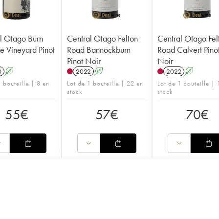
l Otago Burn
Central Otago Felton
Central Otago Fel
e Vineyard Pinot
Road Bannockburn
Road Calvert Pino
Pinot Noir
Noir
0
A
2022
A
2022
A
 bouteille | 8 en
Lot de 1 bouteille | 22 en
Lot de 1 bouteille | 
stock
stock
55
€
57
€
70
€