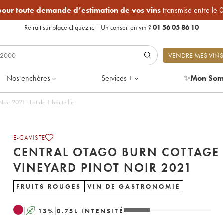
 pour toute demande d’estimation de vos vins
transmise entre le 
Retrait sur place
cliquez ici
|
Un conseil en vin ?
01 56 05 86 10
VENDRE MES VINS
Nos enchères
Services +
✨
Mon Som
Central Otago Burn Cottage Vineyard Pinot Noir 2021 - Lot de 1 bouteille
E-CAVISTE
CENTRAL OTAGO BURN COTTAGE
VINEYARD PINOT NOIR 2021
FRUITS ROUGES
VIN DE GASTRONOMIE
A
13
%
0.75
L
INTENSITÉ