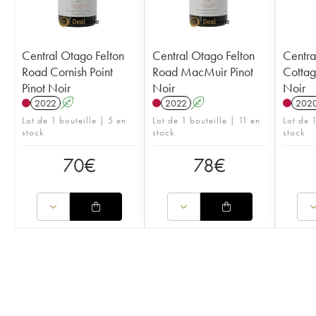
Central Otago Felton
Central Otago Felton
Centra
Road Cornish Point
Road MacMuir Pinot
Cottag
Pinot Noir
Noir
Noir
2022
A
2022
A
202
Lot de 1 bouteille | 5 en
Lot de 1 bouteille | 11 en
Lot de 1
stock
stock
stock
70
€
78
€