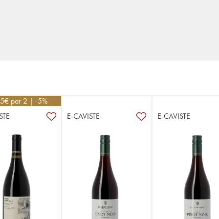
25
€
par 2 | -5%
STE
E-CAVISTE
E-CAVISTE