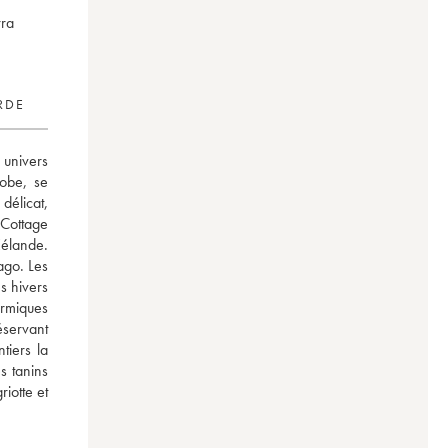
rra
RDE
univers 
obe, se 
licat, 
 Cottage 
élande. 
go. Les 
 hivers 
rmiques 
servant 
iers la 
 tanins 
iotte et 