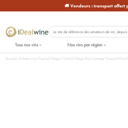
🚚
Vendeurs :
transport offert
Tous nos vins
Nos vins par région
Accueil
/
Acheter vins
/
Central Otago
/