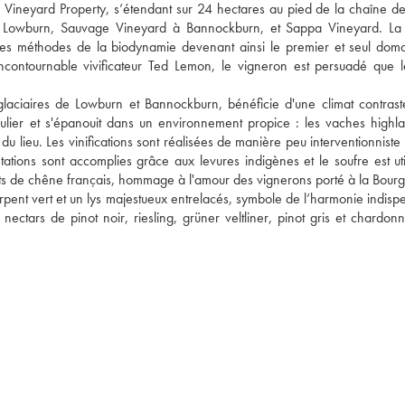
Vineyard Property, s’étendant sur 24 hectares au pied de la chaîne de 
 Lowburn, Sauvage Vineyard à Bannockburn, et Sappa Vineyard. La f
les méthodes de la biodynamie devenant ainsi le premier et seul doma
incontournable vivificateur Ted Lemon, le vigneron est persuadé que le
glaciaires de Lowburn et Bannockburn, bénéficie d'une climat contrasté
iculier et s'épanouit dans un environnement propice : les vaches highlan
e du lieu. Les vinifications sont réalisées de manière peu interventionniste 
ntations sont accomplies grâce aux levures indigènes et le soufre est uti
fûts de chêne français, hommage à l'amour des vignerons porté à la Bour
serpent vert et un lys majestueux entrelacés, symbole de l’harmonie indisp
ctars de pinot noir, riesling, grüner veltliner, pinot gris et chardonna