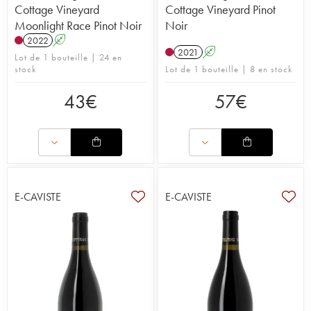
Cottage Vineyard
Cottage Vineyard Pinot
Moonlight Race Pinot Noir
Noir
2022
A
2021
A
Lot de 1 bouteille | 24 en
stock
Lot de 1 bouteille | 8 en stock
43
€
57
€
E-CAVISTE
E-CAVISTE