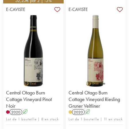
52,25
emblématique Burn Cottage Vineyard Property,
€
par 2 | -5%
s’étendant sur 24 hectares au pied de la chaîne
E-CAVISTE
E-CAVISTE
de Pise à Central Otago autour de 3 vignobles :
Burn Cottage Vineyard à Lowburn, Sauvage
Vineyard à Bannockburn, et Sappa Vineyard. La
famille Sauvage acquit la propriété en 2002 et
applique dès ses débuts les méthodes de la
biodynamie devenant ainsi le premier et seul
domaine du Central Otago à travailler en suivant
ces principes. Associé à l’incontournable
vivificateur Ted Lemon, le vigneron est persuadé
que les vins d’exception sont créés à partir de
raisins de grande qualité.
La vigne, plantée sur des sols de schiste et quartz
aux terrasses glaciaires de Lowburn et
Bannockburn, bénéficie d'une climat contrasté
Central Otago Burn
Central Otago Burn
entre journées chaudes et nuits plus fraîches. Elle y
Cottage Vineyard Pinot
Cottage Vineyard Riesling
reçoit un soin particulier et s'épanouit dans un
Noir
Gruner Veltliner
environnement propice : les vaches highland, les
2020
A
2020
A
oliviers et toute la faune et la flore environnantes
Lot de 1 bouteille | 8 en stock
Lot de 1 bouteille | 11 en stock
participent à la vie du lieu. Les vinifications sont
réalisées de manière peu interventionniste afin de