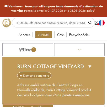
🚚
Vendeurs :
transport offert pour toute demande d’estimation de
vos vins
transmise entre le 01.07.2026 et le 31.08.2026 inclus*
Acheter
Cote
Encyclopédie
VENDRE
Filtres
1
BURN COTTAGE VINEYARD
▼
★ Domaine partenaire
Adresse emblématique de Central Otago en
Nouvelle-Zélande, Burn Cottage Vineyard produit
des vins biodynamiques d'une pureté exemplaire.
La Nouvelle-Zélande abrite le vignoble