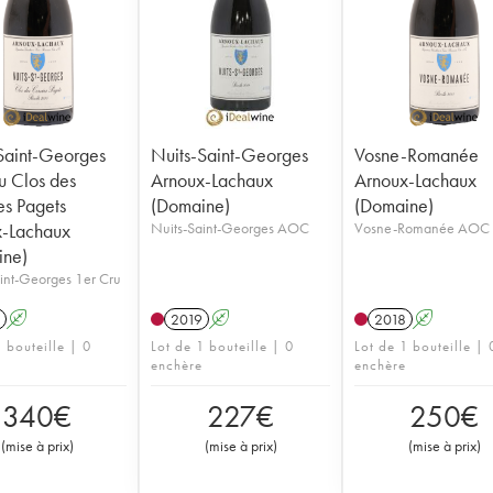
Saint-Georges
Nuits-Saint-Georges
Vosne-Romanée
u Clos des
Arnoux-Lachaux
Arnoux-Lachaux
s Pagets
(Domaine)
(Domaine)
x-Lachaux
Nuits-Saint-Georges AOC
Vosne-Romanée AOC
ine)
int-Georges 1er Cru
A
2019
A
2018
A
 bouteille | 0
Lot de 1 bouteille | 0
Lot de 1 bouteille | 
enchère
enchère
340
€
227
€
250
€
(
mise à prix
)
(
mise à prix
)
(
mise à prix
)