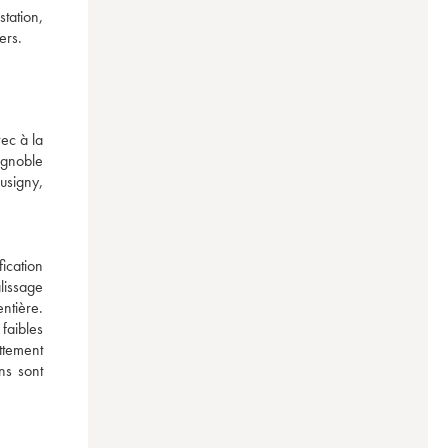
ation, 
ers.
c à la 
gnoble 
signy, 
cation 
issage 
tière. 
aibles 
tement 
ns sont 