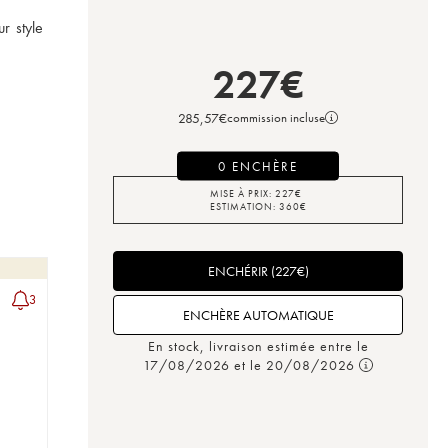
 style 
227
€
285,57
€
commission incluse
0 ENCHÈRE
MISE À PRIX:
227
€
ESTIMATION:
360
€
ENCHÉRIR
(
227
€
)
3
ENCHÈRE AUTOMATIQUE
En stock, livraison estimée entre le
17/08/2026 et le 20/08/2026