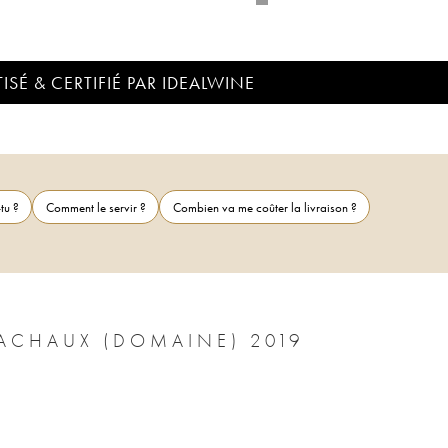
ISÉ & CERTIFIÉ PAR IDEALWINE
tu ?
Comment le servir ?
Combien va me coûter la livraison ?
NUITS-SAINT-GEORGES ARNOUX-LACHAUX (DOMAINE) 2019