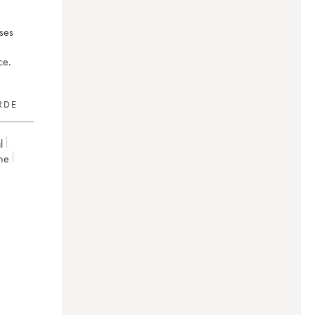
 ses
ce.
RDE
l
ne