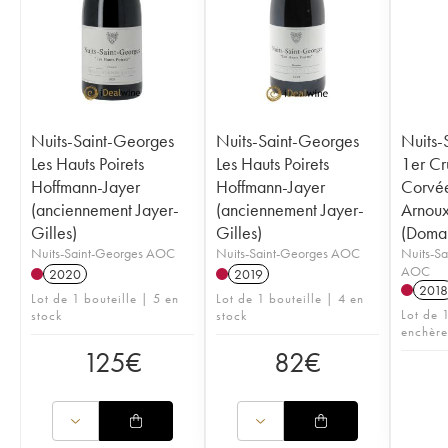
Nuits-Saint-Georges
Nuits-Saint-Georges
Nuits-
Les Hauts Poirets
Les Hauts Poirets
1er Cr
Hoffmann-Jayer
Hoffmann-Jayer
Corvée
(anciennement Jayer-
(anciennement Jayer-
Arnou
Gilles)
Gilles)
(Doma
Nuits-Saint-Georges AOC
Nuits-Saint-Georges AOC
Nuits-Sa
AOC
2020
2019
2018
Lot de 1 bouteille | 5 en
Lot de 1 bouteille | 4 en
Lot de 1
stock
stock
enchère
125
€
82
€