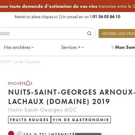
 pour toute demande d’estimation de vos vins
transmise entre le 
Retrait sur place
cliquez ici
|
Un conseil en vin ?
01 56 05 86 10
VENDRE MES VINS
Nos enchères
Services +
✨
Mon Som
Nuits-Saint-Georges Arnoux-Lachaux (Domaine) 2019 - Lot de 1 bouteille
ENCHÈRE
3
NUITS-SAINT-GEORGES ARNOUX
LACHAUX (DOMAINE) 2019
Nuits-Saint-Georges AOC
FRUITS ROUGES
VIN DE GASTRONOMIE
A
13
%
0.75
L
INTENSITÉ