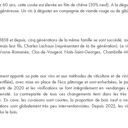
 60 ans, cette cuvée est élevée en fûts de chêne (30% neuf). A la dégust
 généreuse. Un vin à déguster en compagnie de viande rouge ou de gibi
58 et depuis, cinq générations de la même famille se sont succédé, ave
is leur fils, Charles Lachaux (représentant de la 6e génération). Le vi
: Vosne-Romanée, Clos-de-Vougeot, Nuits-Saint-Georges, Chambolle-Mu
t apporté sa pate aux vins et aux méthodes de viticulture et de vinifi
rtifiée), avec mise en place de l'éco pâturage et sont enherbées, le pal
partir de 2020 et les vinifications se font intégralement en vendanges en
nsité. La contrepartie de tous ces changements tient dans les très f
 En cave, les cuvaisons sont courtes, la proportion de bois neuf a net
cations sont globalement très peu interventionnistes. Depuis 2022, les vi
s le bois.
