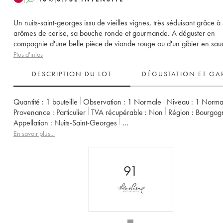
Un nuits-saint-georges issu de vieilles vignes, très séduisant grâce à
arômes de cerise, sa bouche ronde et gourmande. A déguster en
compagnie d'une belle pièce de viande rouge ou d'un gibier en sau
Plus d'infos
DESCRIPTION DU LOT
DÉGUSTATION ET GA
Quantité :
1 bouteille
Observation :
1 Normale
Niveau :
1
Norma
Provenance :
particulier
TVA récupérable :
non
Région :
Bourgog
Appellation :
Nuits-Saint-Georges
Propriétaire :
Arnoux-Lachaux (Domaine)
En savoir plus...
91