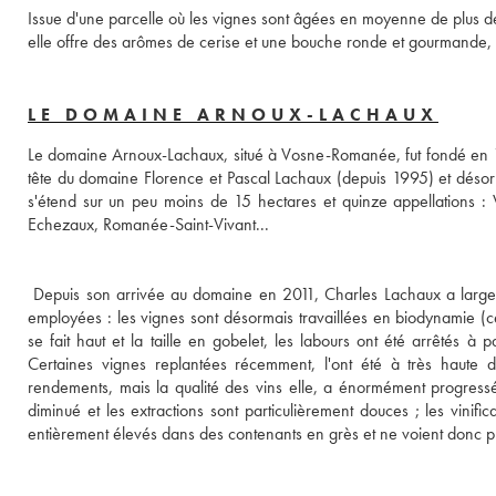
Issue d'une parcelle où les vignes sont âgées en moyenne de plus de
elle offre des arômes de cerise et une bouche ronde et gourmande,
LE DOMAINE ARNOUX-LACHAUX
Le domaine Arnoux-Lachaux, situé à Vosne-Romanée, fut fondé en 18
tête du domaine Florence et Pascal Lachaux (depuis 1995) et désorma
s'étend sur un peu moins de 15 hectares et quinze appellations 
Echezaux, Romanée-Saint-Vivant... 

 Depuis son arrivée au domaine en 2011, Charles Lachaux a largemen
employées : les vignes sont désormais travaillées en biodynamie (ce
se fait haut et la taille en gobelet, les labours ont été arrêtés à 
Certaines vignes replantées récemment, l'ont été à très haute de
rendements, mais la qualité des vins elle, a énormément progressé.
diminué et les extractions sont particulièrement douces ; les vinifi
entièrement élevés dans des contenants en grès et ne voient donc plu