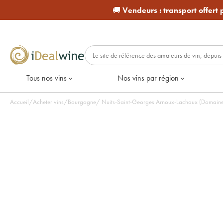
🚚
Vendeurs :
transport offert
Tous nos vins
Nos vins par région
Accueil
/
Acheter vins
/
Bourgogne
/