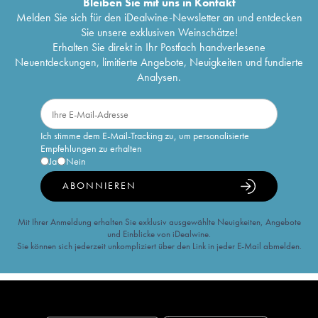
Bleiben Sie mit uns in Kontakt
Melden Sie sich für den iDealwine-Newsletter an und entdecken
Sie unsere exklusiven Weinschätze!
Erhalten Sie direkt in Ihr Postfach handverlesene
Neuentdeckungen, limitierte Angebote, Neuigkeiten und fundierte
Analysen.
Ich stimme dem E-Mail-Tracking zu, um personalisierte
Empfehlungen zu erhalten
Ja
Nein
ABONNIEREN
Mit Ihrer Anmeldung erhalten Sie exklusiv ausgewählte Neuigkeiten, Angebote
und Einblicke von iDealwine.
Sie können sich jederzeit unkompliziert über den Link in jeder E-Mail abmelden.