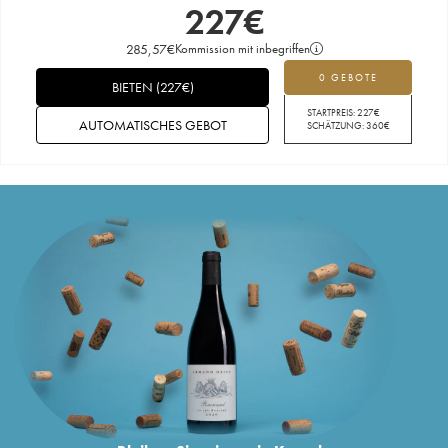
227
€
285,57
€
Kommission mit inbegriffen
0 GEBOTE
BIETEN
(
227
€
)
STARTPREIS:
227
€
AUTOMATISCHES GEBOT
SCHÄTZUNG:
360
€