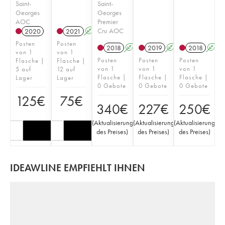
Saint-
Saint-
Georges
Georges
AOC
Premier
Cru AOC
2020
2021
A
Posten
Posten
2018
A
2019
A
2018
A
von 1
von 1
Posten
Posten
Posten
Flasche |
Flasche |
von 1
von 1
von 1
5 auf
12 auf
Flasche |
Flasche |
Flasche |
Lager
Lager
0 Gebote
0 Gebote
0 Gebote
125
€
75
€
340
€
227
€
250
€
(
Aktualisierung
(
Aktualisierung
(
Aktualisierung
des Preises
)
des Preises
)
des Preises
)
IDEAWLINE EMPFIEHLT IHNEN