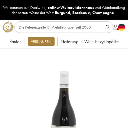
Willkommen auf iDealwine,
online-Weinauktionshaus
und
Weinhandlung
der besten Weine der Welt:
Burgund
,
Bordeaux
,
Champagne
...
Kaufen
Notierung
Wein-Enzyklopädie
VERKAUFEN