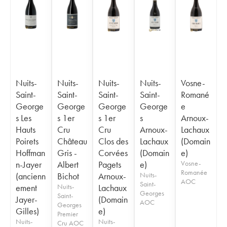
Nuits-
Nuits-
Nuits-
Nuits-
Vosne-
Saint-
Saint-
Saint-
Saint-
Romané
George
George
George
George
e
s Les
s 1er
s 1er
s
Arnoux-
Hauts
Cru
Cru
Arnoux-
Lachaux
Poirets
Château
Clos des
Lachaux
(Domain
Hoffman
Gris -
Corvées
(Domain
e)
n-Jayer
Albert
Pagets
e)
Vosne-
Romanée
(ancienn
Bichot
Arnoux-
Nuits-
AOC
Saint-
ement
Nuits-
Lachaux
Georges
Saint-
Jayer-
(Domain
AOC
Georges
Gilles)
e)
Premier
Nuits-
Nuits-
Cru AOC