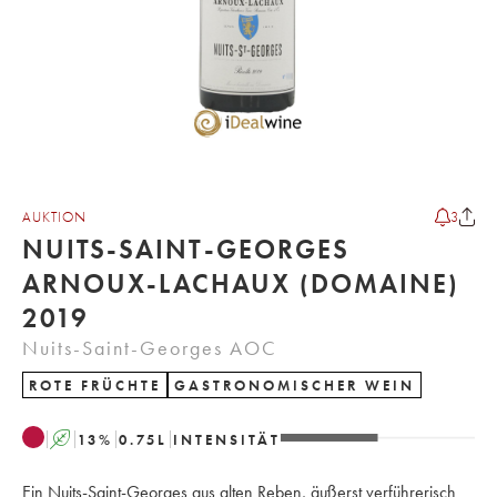
AUKTION
3
NUITS-SAINT-GEORGES
ARNOUX-LACHAUX (DOMAINE)
2019
Nuits-Saint-Georges AOC
ROTE FRÜCHTE
GASTRONOMISCHER WEIN
A
13
%
0.75
L
INTENSITÄT
Ein Nuits-Saint-Georges aus alten Reben, äußerst verführerisch