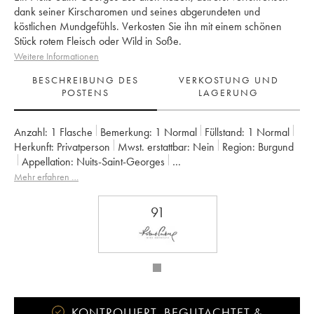
dank seiner Kirscharomen und seines abgerundeten und
köstlichen Mundgefühls. Verkosten Sie ihn mit einem schönen
Stück rotem Fleisch oder Wild in Soße.
Weitere Informationen
BESCHREIBUNG DES
VERKOSTUNG UND
POSTENS
LAGERUNG
Anzahl:
1 Flasche
Bemerkung:
1 Normal
Füllstand:
1
Normal
Herkunft:
privatperson
Mwst. erstattbar:
nein
Region:
Burgund
Appellation:
Nuits-Saint-Georges
Eigentümer:
Arnoux-Lachaux (Domaine)
Mehr erfahren …
91
KONTROLLIERT, BEGUTACHTET &