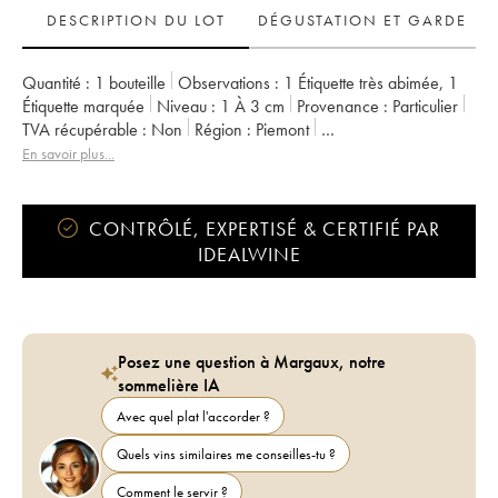
DESCRIPTION DU LOT
DÉGUSTATION ET GARDE
Quantité :
1 bouteille
Observations :
1 Étiquette très abimée
,
1
Étiquette marquée
Niveau :
1
À 3 cm
Provenance :
particulier
TVA récupérable :
non
Région :
Piemont
Appellation :
Barolo DOCG
Propriétaire :
Cavallotto
En savoir plus...
CONTRÔLÉ, EXPERTISÉ & CERTIFIÉ PAR
IDEALWINE
Posez une question à Margaux, notre
sommelière IA
Avec quel plat l'accorder ?
Quels vins similaires me conseilles-tu ?
Comment le servir ?