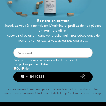
Restons en
contact
Inscrivez-vous à la newsletter iDealwine et profitez de nos pépites
en avant-première !
Recevez directement dans votre boîte mail : nos découvertes du
moment, ventes exclusives, actualités, analyses...
J'accepte le suivi de mes emails afin de recevoir des
suggestions personnalisées
Oui
Non
JE M'INSCRIS
En vous inscrivant, vous acceptez de recevoir les emails de iDealwine. Vous
pouvez vous désabonner à tout moment via le lien présent dans chaque message.