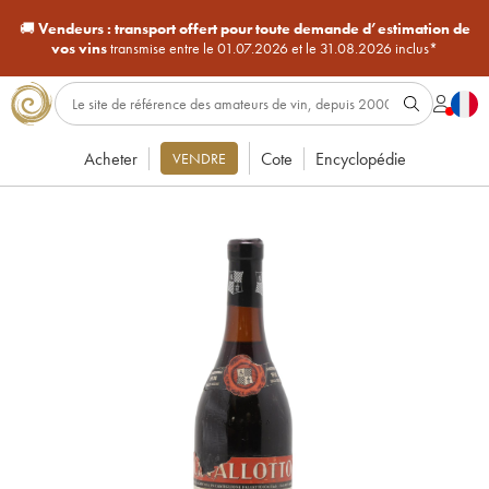
🚚
Vendeurs :
transport offert pour toute demande d’estimation de
vos vins
transmise entre le 01.07.2026 et le 31.08.2026 inclus*
Acheter
Cote
Encyclopédie
VENDRE