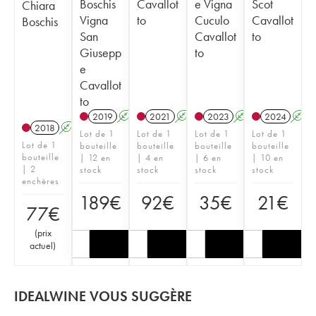
Boschis
Cavallot
e Vigna
Scot
Chiara
Vigna
to
Cuculo
Cavallot
Boschis
San
Cavallot
to
Giusepp
to
e
Cavallot
to
2019
A
2021
A
2023
A
2024
A
2018
A
Lot de 1
Lot de 1
Lot de 1
Lot de 1
Lot de 1
bouteille
bouteille
bouteille
bouteille
bouteille
| 12 en
| 4 en
| 6 en
| 10 en
| 2
stock
stock
stock
stock
enchères
189
€
92
€
35
€
21
€
77
€
(
prix
actuel
)
IDEALWINE VOUS SUGGÈRE