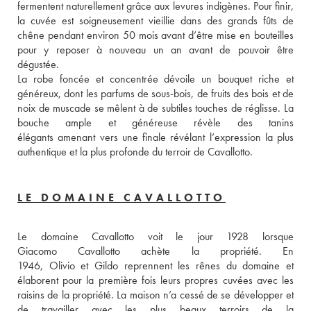
fermentent naturellement grâce aux levures indigènes. Pour finir, 
la cuvée est soigneusement vieillie dans des grands fûts de 
chêne pendant environ 50 mois avant d’être mise en bouteilles 
pour y reposer à nouveau un an avant de pouvoir être 
dégustée. 
La robe foncée et concentrée dévoile un bouquet riche et 
généreux, dont les parfums de sous-bois, de fruits des bois et de 
noix de muscade se mêlent à de subtiles touches de réglisse. La 
bouche ample et généreuse révèle des tanins 
élégants amenant vers une finale révélant l’expression la plus 
authentique et la plus profonde du terroir de Cavallotto.
LE DOMAINE CAVALLOTTO
Le domaine Cavallotto voit le jour 1928 lorsque 
Giacomo Cavallotto achète la propriété. En 
1946, Olivio et Gildo reprennent les rênes du domaine et 
élaborent pour la première fois leurs propres cuvées avec les 
raisins de la propriété. La maison n’a cessé de se développer et 
de travailler avec les plus beaux terroirs de la 