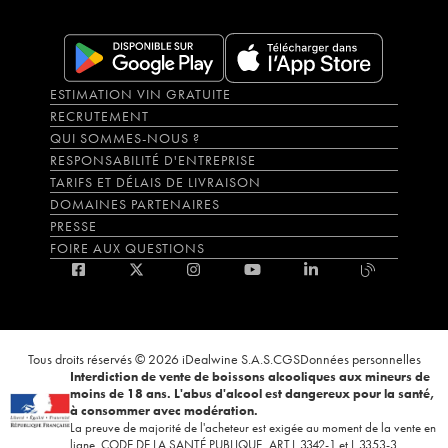
ESTIMATION VIN GRATUITE
RECRUTEMENT
QUI SOMMES-NOUS ?
RESPONSABILITÉ D'ENTREPRISE
TARIFS ET DÉLAIS DE LIVRAISON
DOMAINES PARTENAIRES
PRESSE
FOIRE AUX QUESTIONS
Tous droits réservés © 2026 iDealwine S.A.S.
CGS
Données personnelles
Interdiction de vente de boissons alcooliques aux mineurs de
moins de 18 ans. L'abus d'alcool est dangereux pour la santé,
à consommer avec modération.
La preuve de majorité de l'acheteur est exigée au moment de la vente en
ligne. CODE DE LA SANTÉ PUBLIQUE, ART.L.3342-1 et L.3353-3