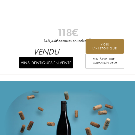
118
€
148,44
€
commission incluse
VOIR
VENDU
L'HISTORIQUE
MISE À PRIX:
118
€
VINS IDENTIQUES EN VENTE
ESTIMATION:
260
€