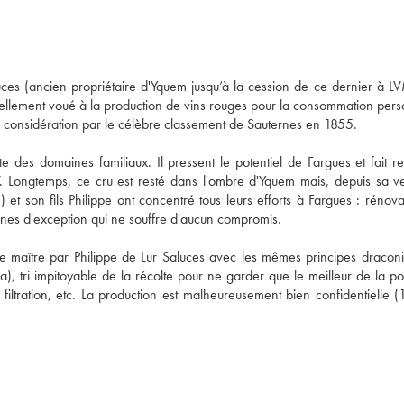
uces (ancien propriétaire d'Yquem jusqu’à la cession de ce dernier à L
nellement voué à la production de vins rouges pour la consommation perso
 en considération par le célèbre classement de Sauternes en 1855. 
 des domaines familiaux. Il pressent le potentiel de Fargues et fait rep
7. Longtemps, ce cru est resté dans l'ombre d'Yquem mais, depuis sa ven
t son fils Philippe ont concentré tous leurs efforts à Fargues : rénovat
ernes d'exception qui ne souffre d'aucun compromis. 
e maître par Philippe de Lur Saluces avec les mêmes principes draconi
a), tri impitoyable de la récolte pour ne garder que le meilleur de la pou
ltration, etc. La production est malheureusement bien confidentielle (