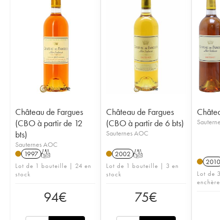
Château de Fargues
Château de Fargues
Châtea
(CBO à partir de 12
(CBO à partir de 6 bts)
Sautern
bts)
Sauternes AOC
Sauternes AOC
1997
T
2002
T
201
Lot de 1 bouteille | 24 en
Lot de 1 bouteille | 3 en
Lot de 3
stock
stock
enchère
94
€
75
€