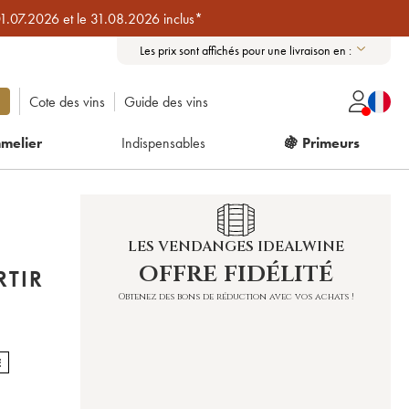
01.07.2026 et le 31.08.2026 inclus*
Les prix sont affichés pour une livraison en :
Cote des vins
Guide des vins
melier
Indispensables
🍇 Primeurs
LES VENDANGES IDEALWINE
offre fidélité
RTIR
Obtenez des bons de réduction avec vos achats !
E