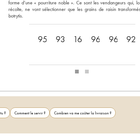
forme d’une « pourriture noble ». Ce sont les vendangeurs qui, lor
récolte, ne vont sélectionner que les grains de raisin transformés
botrytis. 
95
93
16.5
96
96
92
tu ?
Comment le servir ?
Combien va me coûter la livraison ?