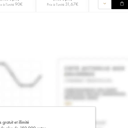
90
€
31,67
€
ix à l'unité
Prix à l'unité
gratuit et illimité