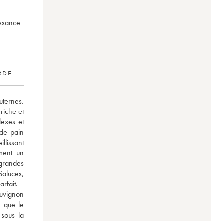
issance
RDE
ernes. 
iche et 
exes et 
de pain 
llissant 
ment un 
grandes 
aluces, 
rfait. 
uvignon 
 que le 
sous la 