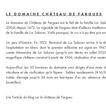
LE DOMAINE CHÂTEAU DE FARGUES
Le domaine du Château de Fargues est le fief de la famille Lur Sal
2004) depuis 1472. Le vignoble de Fargues était d'ailleurs tradition
de la famille de Lur Saluces. Voilà pourquoi, le cru n'a pu être pris
Un peu d’histoire. En 1922, Bertrand de Lur Saluces arrive à la tête
l'exploitation en blanc dont le premier millésime est signé en 194
comte Alexandre de Lur Saluces (jusqu’à son décès en juillet 2023) e
magnifique château construit à partir de 1306, réalisation d'un saut
Aujourd'hui, les 30 hectares du domaine sont dirigés d'une main d
viticulture et de vinification qu'à Yquem : faibles rendements (8 hl/h
noble, élevage jusqu'à 36 mois en barriques d'un an, absence de fi
bouteilles). 
Lire l'article du blog sur le château de Fargues