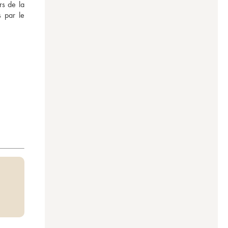
s de la 
 par le 
/100