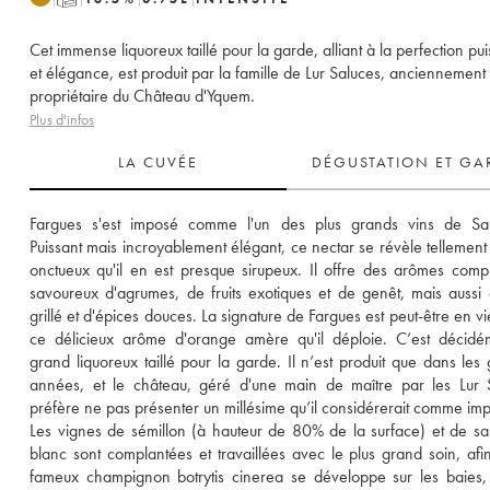
Cet immense liquoreux taillé pour la garde, alliant à la perfection pu
et élégance, est produit par la famille de Lur Saluces, anciennement
propriétaire du Château d'Yquem.
Plus d'infos
LA CUVÉE
DÉGUSTATION ET GA
Fargues s'est imposé comme l'un des plus grands vins de Saut
Puissant mais incroyablement élégant, ce nectar se révèle tellement r
onctueux qu'il en est presque sirupeux. Il offre des arômes compl
savoureux d'agrumes, de fruits exotiques et de genêt, mais aussi 
grillé et d'épices douces. La signature de Fargues est peut-être en viei
ce délicieux arôme d'orange amère qu'il déploie. C’est décidé
grand liquoreux taillé pour la garde. Il n’est produit que dans les 
années, et le château, géré d'une main de maître par les Lur S
préfère ne pas présenter un millésime qu’il considérerait comme impa
Les vignes de sémillon (à hauteur de 80% de la surface) et de sa
blanc sont complantées et travaillées avec le plus grand soin, afin
fameux champignon botrytis cinerea se développe sur les baies, 