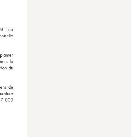
VMH en 
nnelle 
lanter 
te, le 
ion du 
ens de 
rriture 
17 000 