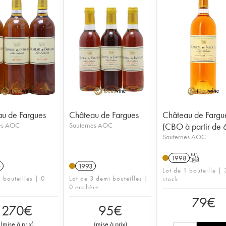
u de Fargues
Château de Fargues
Château de Fargu
es AOC
Sauternes AOC
(CBO à partir de 6
Sauternes AOC
1998
T
0
1993
Lot de 1 bouteille | 
 bouteilles | 0
Lot de 3 demi bouteilles |
stock
0 enchère
79
€
270
€
95
€
(
mise à prix
)
(
mise à prix
)