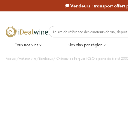
🚚
Vendeurs :
transport offert
Tous nos vins
Nos vins par région
Accueil
/
Acheter vins
/
Bordeaux
/
Château de Fargues (CBO à partir de 6 bts) 2005 