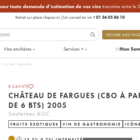
 pour toute demande d’estimation de vos vins
transmise entre le 
Retrait sur place
cliquez ici
|
Un conseil en vin ?
01 56 05 86 10
VENDRE MES VINS
Nos enchères
Services +
✨
Mon Som
- Lot de 1 bouteille
E-CAVISTE
CHÂTEAU DE FARGUES (CBO À PA
DE 6 BTS) 2005
Sauternes AOC
FRUITS EXOTIQUES
VIN DE GASTRONOMIE
ICÔN
T
13.5
%
0.75
L
INTENSITÉ