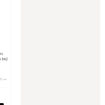
es
 bts)
32 en