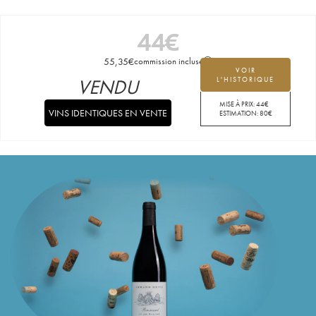
44
€
55,35
€
commission incluse
VOIR
VENDU
L'HISTORIQUE
MISE À PRIX:
44
€
VINS IDENTIQUES EN VENTE
ESTIMATION:
80
€