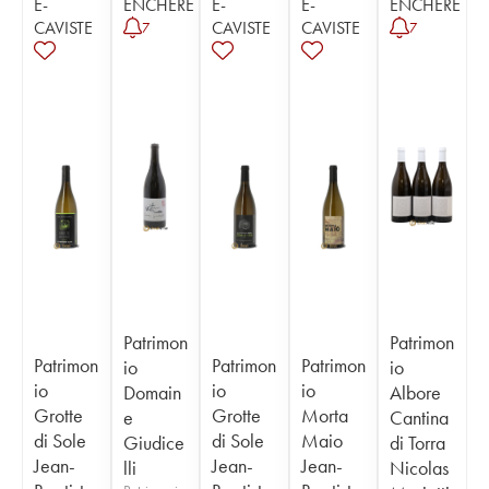
E-
ENCHÈRE
E-
E-
ENCHÈRE
CAVISTE
CAVISTE
CAVISTE
7
7
Patrimon
Patrimon
Patrimon
Patrimon
Patrimon
io
io
io
io
io
Domain
Albore
Grotte
Grotte
Morta
e
Cantina
di Sole
di Sole
Maio
Giudice
di Torra
Jean-
Jean-
Jean-
lli
Nicolas