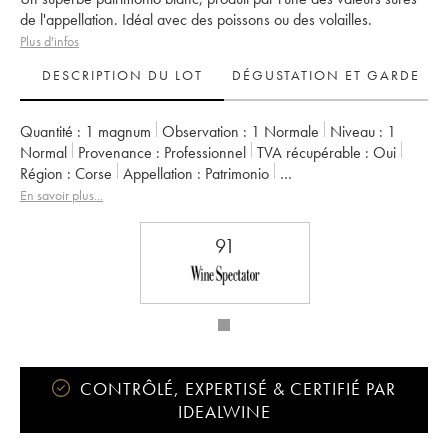
de l'appellation. Idéal avec des poissons ou des volailles.
Plus d'infos
DESCRIPTION DU LOT
DÉGUSTATION ET GARDE
Quantité :
1 magnum
Observation :
1 Normale
Niveau :
1
Normal
Provenance :
professionnel
TVA récupérable :
oui
Région :
Corse
Appellation :
Patrimonio
Propriétaire :
Yves Leccia (Domaine)
En savoir plus...
91
CONTRÔLÉ, EXPERTISÉ & CERTIFIÉ PAR
IDEALWINE