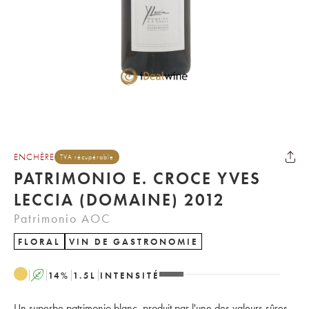
ENCHÈRE
TVA récupérable
PATRIMONIO E. CROCE YVES
LECCIA (DOMAINE) 2012
Patrimonio AOC
FLORAL
VIN DE GASTRONOMIE
A
14
%
1.5
L
INTENSITÉ
Un superbe patrimonio blanc, produit par l'une des valeurs sûres