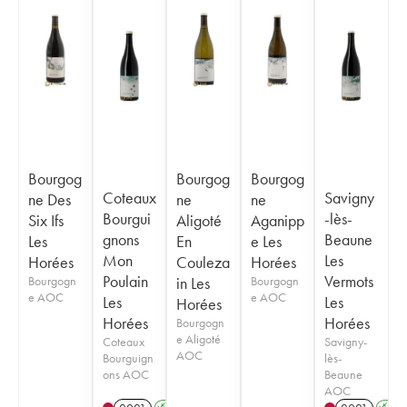
Bourgog
Bourgog
Bourgog
Coteaux
Savigny
ne Des
ne
ne
Bourgui
-lès-
Six Ifs
Aligoté
Aganipp
gnons
Beaune
Les
En
e Les
Mon
Les
Horées
Couleza
Horées
Poulain
Vermots
Bourgogn
in Les
Bourgogn
e AOC
e AOC
Les
Les
Horées
Horées
Horées
Bourgogn
e Aligoté
Coteaux
Savigny-
AOC
Bourguign
lès-
ons AOC
Beaune
AOC