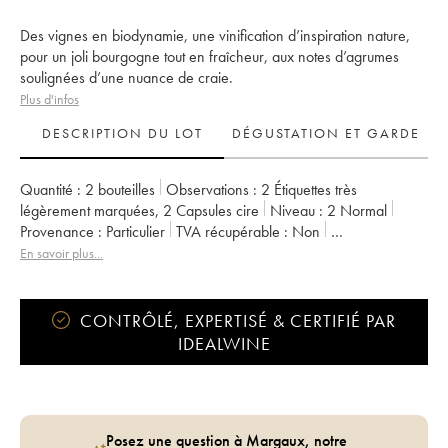
Des vignes en biodynamie, une vinification d’inspiration nature,
pour un joli bourgogne tout en fraîcheur, aux notes d’agrumes
soulignées d’une nuance de craie.
Plus d'infos
DESCRIPTION DU LOT
DÉGUSTATION ET GARDE
Quantité :
2 bouteilles
Observations :
2 Étiquettes très
légèrement marquées
,
2 Capsules cire
Niveau :
2
Normal
Provenance :
particulier
TVA récupérable :
non
Région :
Bourgogne
Appellation :
Bourgogne
En savoir plus...
Propriétaire :
Les Horées
CONTRÔLÉ, EXPERTISÉ & CERTIFIÉ PAR
IDEALWINE
Posez une question à Margaux, notre