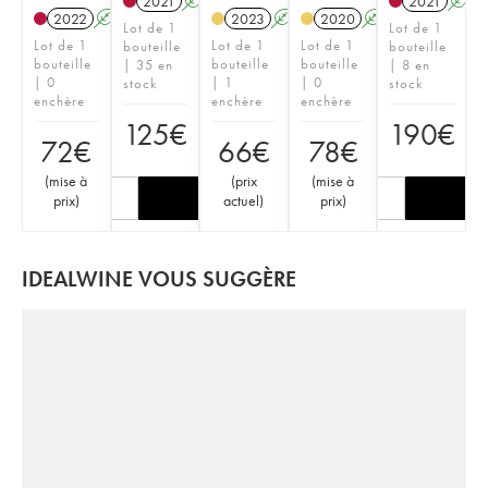
2021
A
K
2021
A
2022
A
2023
A
K
2020
A
K
Lot de 1
Lot de 1
Lot de 1
Lot de 1
Lot de 1
bouteille
bouteille
bouteille
bouteille
bouteille
| 35 en
| 8 en
| 0
| 1
| 0
stock
stock
enchère
enchère
enchère
125
€
190
€
72
€
66
€
78
€
(
mise à
(
prix
(
mise à
prix
)
actuel
)
prix
)
IDEALWINE VOUS SUGGÈRE