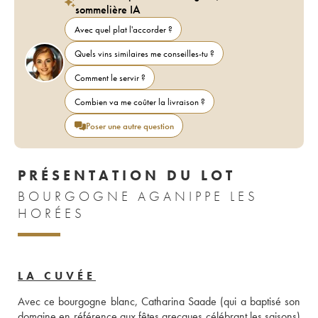
sommelière IA
Avec quel plat l'accorder ?
Quels vins similaires me conseilles-tu ?
Comment le servir ?
Combien va me coûter la livraison ?
Poser une autre question
PRÉSENTATION DU LOT
BOURGOGNE AGANIPPE LES
HORÉES
LA CUVÉE
Avec ce bourgogne blanc, Catharina Saade (qui a baptisé son 
domaine en référence aux fêtes grecques célébrant les saisons) 