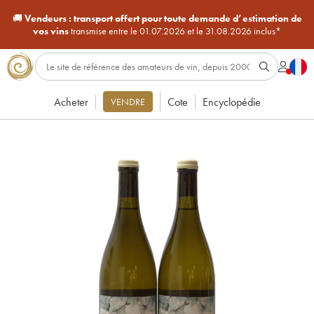
🚚
Vendeurs :
transport offert pour toute demande d’estimation de
vos vins
transmise entre le 01.07.2026 et le 31.08.2026 inclus*
Acheter
Cote
Encyclopédie
VENDRE