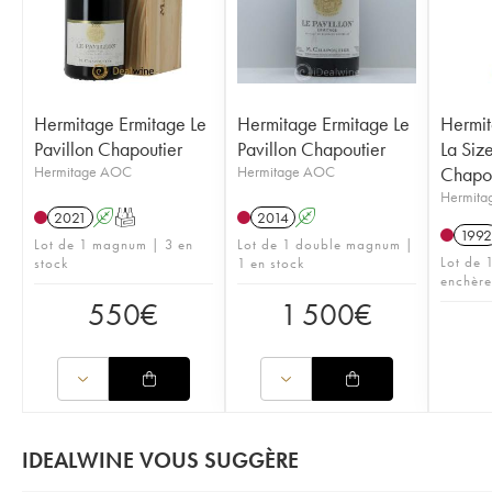
Hermitage Ermitage Le
Hermitage Ermitage Le
Hermit
Pavillon Chapoutier
Pavillon Chapoutier
La Siz
Hermitage AOC
Hermitage AOC
Chapou
Hermit
2021
A
T
2014
A
1992
Lot de 1 magnum | 3 en
Lot de 1 double magnum |
Lot de 1
stock
1 en stock
enchère
550
€
1 500
€
IDEALWINE VOUS SUGGÈRE