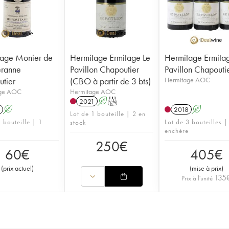
age Monier de
Hermitage Ermitage Le
Hermitage Ermita
eranne
Pavillon Chapoutier
Pavillon Chapouti
tier
(CBO à partir de 3 bts)
Hermitage AOC
age AOC
Hermitage AOC
2021
A
T
A
2018
A
Lot de 1 bouteille | 2 en
 bouteille | 1
Lot de 3 bouteilles |
stock
enchère
250
€
60
€
405
€
(
prix actuel
)
(
mise à prix
)
135
Prix à l'unité