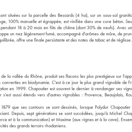
t situées sur la parcelle des Bessards (4 ha), sur un sous-sol granitiqu
nge, 100% manuelle et égrappée, est vinifiée dans une cuve béton. Seul 
evée pendant 18 à 20 mois en fûts de chêne (dont 30% de neufs). Avec un
éveloppe un nez légèrement fumé, accompagné d'arômes de mûre, de prune
uilibrée, offre une finale persistante et des notes de tabac et de réglisse.
 la vallée du Rhône, produit ses flacons les plus prestigieux sur l'appel
converties en biodynamie. C'est à ce jour le plus grand vignoble de Fr
ication en 1999. Chapoutier est souvent le dernier à vendanger ses vignes
r s'est aussi étendu vers d'autres vignobles : Provence, Beaujolais, Rous
n 1879 que ses contours se sont dessinés, lorsque Polydor Chapoutier 
iant. Depuis, sept générations se sont succédées, jusqu'à Michel Chapo
ce et à la communication) et Maxime (aux vignes et à la cave). Ensembl
icités des grands terroirs rhodaniens.