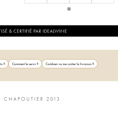
ISÉ & CERTIFIÉ PAR IDEALWINE
tu ?
Comment le servir ?
Combien va me coûter la livraison ?
HERMITAGE ERMITAGE LE PAVILLON CHAPOUTIER 2013