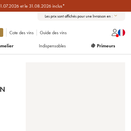
01.07.2026 et le 31.08.2026 inclus*
Les prix sont affichés pour une livraison en :
Cote des vins
Guide des vins
melier
Indispensables
🍇 Primeurs
ON