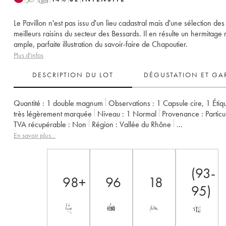
Le Pavillon n'est pas issu d'un lieu cadastral mais d'une sélection des
meilleurs raisins du secteur des Bessards. Il en résulte un hermitage 
ample, parfaite illustration du savoir-faire de Chapoutier.
Plus d'infos
DESCRIPTION DU LOT
DÉGUSTATION ET GA
Quantité :
1 double magnum
Observations :
1 Capsule cire
,
1 Étiq
très légèrement marquée
Niveau :
1
Normal
Provenance :
particu
TVA récupérable :
non
Région :
Vallée du Rhône
Appellation :
Hermitage
Propriétaire :
Chapoutier
En savoir plus...
(93-
98+
96
18
95)