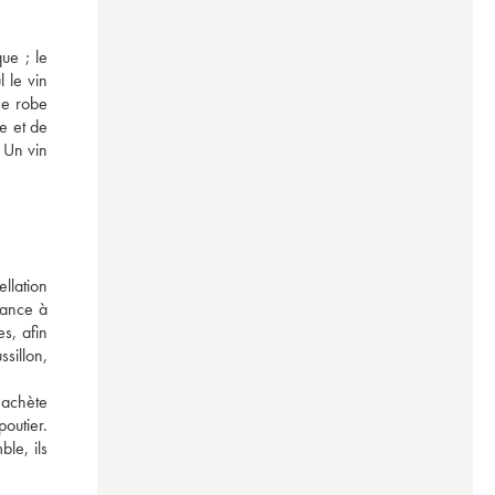
e ; le 
le vin 
e robe 
 et de 
 Un vin 
lation 
ance à 
, afin 
sillon, 
achète 
utier. 
e, ils 