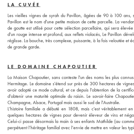
LA CUVÉE
Les vieilles vignes de syrah du Pavillon, âgées de 90 à 100 ans, son
Pavillon est le nom d'une petite maison de cette parcelle. La venda
de goutte est utilisé pour cette sélection parcellaire, qui sera él
d'un rouge intense et profond, aux reflets violacés, Le Pavillon d
réglisse. La bouche, très complexe, puissante, à la fois veloutée et éq
de grande garde.
LE DOMAINE CHAPOUTIER
La Maison Chapoutier, sans conteste l'un des noms les plus connus de
Hermitage. Le domaine s'étend sur près de 300 hectares de vignes 
avoir adopté ce mode cultural, et ce depuis l'obtention de la certif
d'obtenir une maturité optimale du raisin. Le savoir-faire Chapoutie
Champagne, Alsace, Portugal mais aussi le sud de l'Australie.
L'histoire familiale a débuté en 1808, mais c'est véritablement e
quelques hectares de vignes pour devenir éleveur de vins et négoc
Celui-ci passe désormais la main à ses enfants Mathilde (au commer
perpétuent l’héritage familial avec l’envie de mettre en valeur les typ