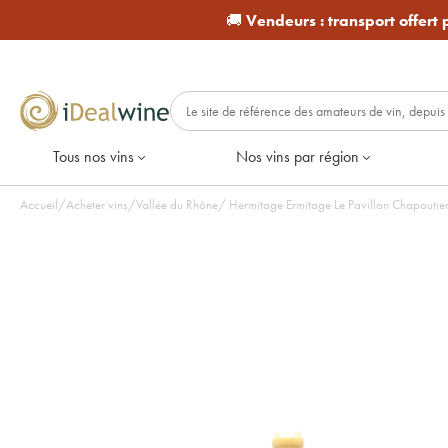
🚚
Vendeurs :
transport offert
Tous nos vins
Nos vins par région
Accueil
/
Acheter vins
/
Vallée du Rhône
/