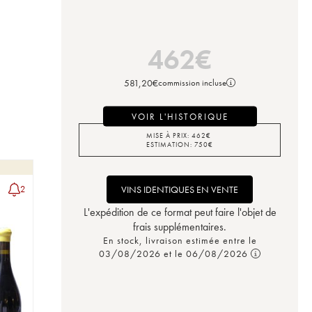
462
€
581,20
€
commission incluse
VOIR L'HISTORIQUE
MISE À PRIX:
462
€
ESTIMATION:
750
€
VINS IDENTIQUES EN VENTE
2
L'expédition de ce format peut faire l'objet de
frais supplémentaires.
En stock, livraison estimée entre le
03/08/2026 et le 06/08/2026