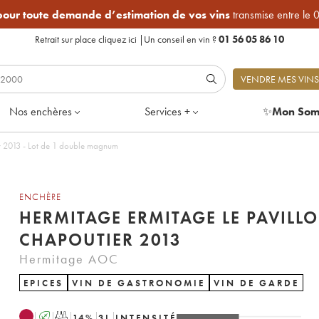
 pour toute demande d’estimation de vos vins
transmise entre le 
Retrait sur place
cliquez ici
|
Un conseil en vin ?
01 56 05 86 10
VENDRE MES VINS
Nos enchères
Services +
✨
Mon Som
Hermitage Ermitage Le Pavillon Chapoutier 2013 - Lot de 1 double magnum
ENCHÈRE
HERMITAGE ERMITAGE LE PAVILL
CHAPOUTIER 2013
Hermitage AOC
EPICES
VIN DE GASTRONOMIE
VIN DE GARDE
A
T
14
%
3
L
INTENSITÉ