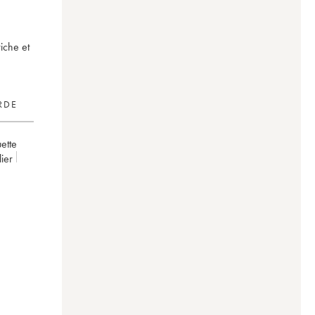
riche et
RDE
uette
lier