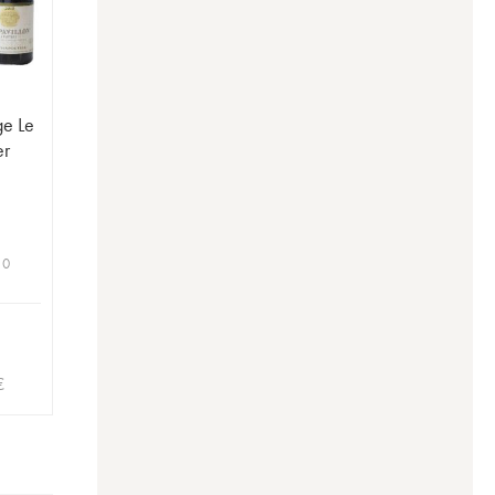
ge Le
er
 0
€