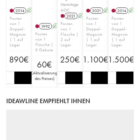
Hermitage
AOC
2014
A
2021
A
T
2014
A
2021
A
T
Posten
Posten
Posten
von 1
Posten
von 1
von 1
1992
A
Doppel-
von 1
Doppel-
Doppel-
Posten
Magnum
Flasche |
Magnum
Magnum
von 1
| 1 auf
2 auf
| 1 auf
| 1 auf
Flasche |
Lager
Lager
Lager
Lager
0 Gebote
890
€
250
€
1.100
€
1.500
€
60
€
(
Aktualisierung
des Preises
)
IDEAWLINE EMPFIEHLT IHNEN