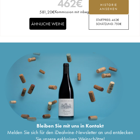
462
€
HISTORIE
ANSEHEN
581,20
€
Kommission mit inbegriffen
STARTPREIS:
462
€
ÄHNLICHE WEINE
SCHÄTZUNG:
750
€
Bleiben Sie mit uns in Kontakt
Melden Sie sich für den iDealwine-Newsletter an und entdecken
Sie unsere exklusiven Weinschätze!