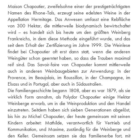
Maison Chapoutier, zweifelsohne einer der prestigeträchtigsten 
Namen des Rhone-Tals, erzeugt seine edelsten Weine in der 
Appellation Hermitage. Das Anwesen umfasst eine Rebfläche 
von 300 Hektar, die mittlerweile biodynamisch bewirtschaftet 
wird – es handelt sich bis heute um den größten Weinberg 
Frankreichs, in dem diese Methode eingeführt wurde, und das 
seit dem Erhalt der Zertifizierung im Jahre 1999. Die Weinlese 
findet bei Chapoutier oft erst dann statt, wenn die anderen 
Weingüter schon geerntet haben, so dass die Trauben maximal 
reif sind. Das Savoir-faire von Chapoutier kommt mittlerweile 
auch in anderen Weinbaugebieten zur Anwendung: In der 
Provence, im Beaujolais, im Roussillon, in der Champagne, im 
Elsass und in Portugal, aber auch in Südaustralien.
Die Familiengeschichte begann 1808, aber es war 1879, als sie 
wirklich Form annahm, als Polydor Chapoutier einige Hektar 
Weinberge erwarb, um in die Weinproduktion und den Handel 
einzutreten. Seitdem haben sich sieben Generationen abgelöst, 
bis hin zu Michel Chapoutier, der heute gemeinsam mit seinen 
Kindern arbeitet: Mathilde, verantwortlich für Vertrieb und 
Kommunikation, und Maxime, zuständig für die Weinberge und 
den Keller. Gemeinsam setzen sie das Familienerbe fort, mit 