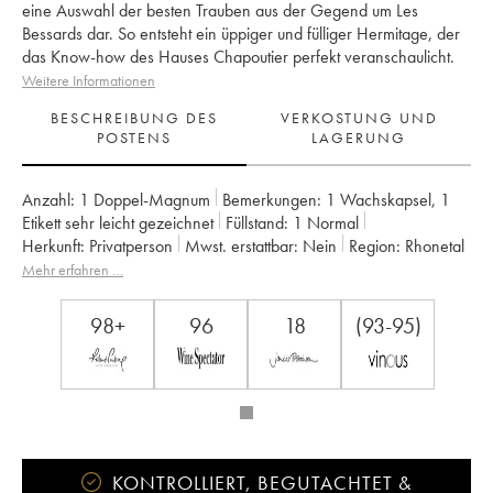
eine Auswahl der besten Trauben aus der Gegend um Les
Bessards dar. So entsteht ein üppiger und fülliger Hermitage, der
das Know-how des Hauses Chapoutier perfekt veranschaulicht.
Weitere Informationen
BESCHREIBUNG DES
VERKOSTUNG UND
POSTENS
LAGERUNG
Anzahl:
1 Doppel-Magnum
Bemerkungen:
1 Wachskapsel
,
1
Etikett sehr leicht gezeichnet
Füllstand:
1
Normal
Herkunft:
privatperson
Mwst. erstattbar:
nein
Region:
Rhonetal
Appellation:
Hermitage
Eigentümer:
Chapoutier
Mehr erfahren …
98+
96
18
(93-95)
KONTROLLIERT, BEGUTACHTET &