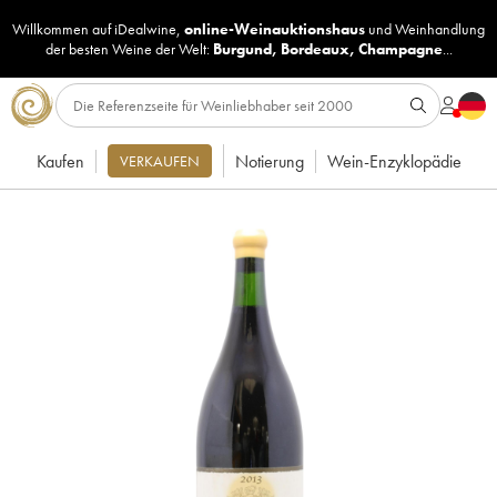
Willkommen auf iDealwine,
online-Weinauktionshaus
und
Weinhandlung
der besten Weine der Welt:
Burgund
,
Bordeaux
,
Champagne
...
Kaufen
Notierung
Wein-Enzyklopädie
VERKAUFEN